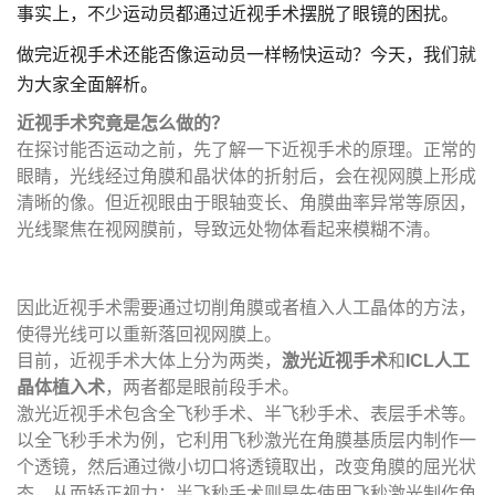
事实上，不少运动员都通过近视手术摆脱了眼镜的困扰。
做完近视手术还能否像运动员一样畅快运动？今天，我们就
为大家全面解析。
近视手术究竟是怎么做的？
在探讨能否运动之前，先了解一下近视手术的原理。正常的
眼睛，光线经过角膜和晶状体的折射后，会在视网膜上形成
清晰的像。但近视眼由于眼轴变长、角膜曲率异常等原因，
光线聚焦在视网膜前，导致远处物体看起来模糊不清。
因此近视手术需要通过切削角膜或者植入人工晶体的方法，
使得光线可以重新落回视网膜上。
目前，近视手术大体上分为两类，
激光近视手术
和
ICL人工
晶体植入术
，两者都是眼前段手术。
激光近视手术包含全飞秒手术、半飞秒手术、表层手术等。
以全飞秒手术为例，它利用飞秒激光在角膜基质层内制作一
个透镜，然后通过微小切口将透镜取出，改变角膜的屈光状
态，从而矫正视力；半飞秒手术则是先使用飞秒激光制作角