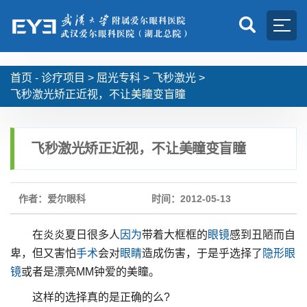
首页 -
诊疗项目
>
屈光专科
>
飞秒激光
>
飞秒激光矫正近视，不让美瞳变盲瞳
飞秒激光矫正近视，不让美瞳变盲瞳
作者：爱尔眼科
时间：2012-05-13
在炎炎夏日很多人
因为
带着大框框的
眼镜
感到丑陋而自
卑，但又害怕
手术
会对
眼睛
造成伤害，于是乎选择了
隐形
眼
镜
或者是漂亮MM钟爱的美瞳。
这样的选择真的是正确的么?