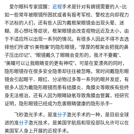
爱尔眼科专家提醒：
近视
手术是针对有摘镜需要的人~比
如一些常年被眼镜所困扰或者有报考军校、警校志向却视力
不达标的人们，还有些人因为戴框架眼镜会出现头晕、迷
糊、恶心想吐等症状，框架眼镜会改变视物远近及太小，由
于不适应所以出现一系列的情况。有很多人因此不得不去选
择他们所谓“价美物廉”的隐形眼镜，“厚厚的框架会把我的鼻
子压出印记”、“眼镜戴久了眼睛会变形的，我才不要戴”、
“美瞳可以让我眼睛变的更有神哎”，可是在爱漂亮的同时，
隐形眼镜存在很多安全隐患却往往被忽略，常时间戴隐形眼
镜会引起眼干、眼红、分泌物过多等一系列的眼并发症，有
很多人因为戴隐形眼镜而患有结膜炎、角膜炎等眼疾有些终
身无法根治，还有人因为眼睛缺氧导致角膜血管翼，经研究
证明，隐形眼镜已经成为危害眼睛健康的隐形杀手~
飞秒激光手术，是准
分子
激光手术的一种，是目前全球
进的准
分子
激光技术，是美国宇航局和现役部队允许可以在
美国军人身上开展的近视手术。