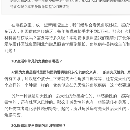
供体角膜缺乏，每年角膜移植手术不到1万例。那么什么样的眼病需要角膜移
待多久呢？本期爱眼微课堂我们邀请到
在电视剧里，或一些新闻报道上，我们经常会看见角膜移植。据统计
多万人，但因供体角膜缺乏，每年角膜移植手术不到1万例。那么什么
材料容易获取吗？需要等待多久呢？本期爱眼微课堂我们邀请到了爱
爱尔眼科医院集团湖北角膜及眼表学组副组长、角膜病科吴尚操主任
问题！
1Q:生活中常见的角膜病有哪些？
A:
因为角膜是眼球里面前面的透明组织,从它的病变来讲，
一般有先天性的、
传有关系，所以这个孩子生下来就先天性角膜白斑等等，还有先天性
个这样的一个肿瘤一样的，像类似这些先天性的角膜疾病，这个都要
另外一种就是后天性的，后天性的分感染性的、非感染性的、感染
毒性的，还有棘阿米巴性的。那么非感染性的也有一些跟遗传有关系
的外伤或者是化学性烧伤等等引起的，所以角膜病有先天性后天性的
角膜病变。
2Q:眼睛出现角膜病的原因有哪些？