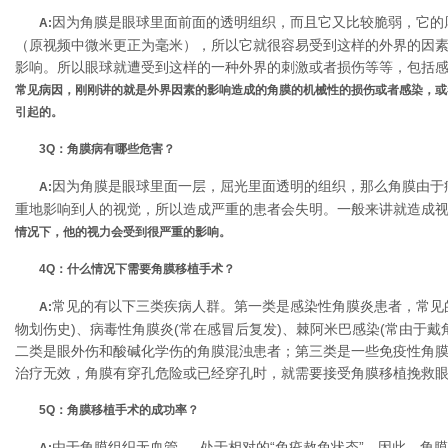
因为角膜是眼球里面前面的透明组织，而且它又比较脆弱，它的厚度
A:
（原视频中微米更正为毫米），所以它就很容易受到这样的外界的因
影响。所以眼球就遭受到这样的一种外界的刺激或者损伤等等，包括
常见病因，刚刚讲的就是外界因素的影响造成的角膜的机械性的损伤或者感染，或
引起的。
3Q：
角膜病有哪些危害
？
因为角膜是眼球里面一层，屈光里面透明的组织，那么角膜由于
A:
重地影响到人的视觉，所以造成严重的患者会失明。一般来讲就造成
情况下，他的视力会受到很严重的影响。
4Q：什么情况下需要角膜移植手术
？
常见的有以下三类疾病人群。第一类是感染性角膜炎患者，常见
A:
物划伤史)、病毒性角膜炎(常在感冒后复发)、棘阿米巴感染(常由于戴
二类是眼外伤和酸碱化学伤的角膜混浊患者；第三类是一些免疫性角
治疗无效，角膜有穿孔危险或已经穿孔时，就需要接受角膜移植挽救
5Q：
角膜移植手术的成功率
？
由于角膜组织无血管， 处于相对的“免疫赦免状态”，因此，角