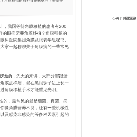
植？角膜移植的材料容易获取吗？需要等
，我国等待角膜移植的患者有200
样的眼病需要角膜移植？角膜移植的
尔眼科医院集团角膜及眼表学组秘书、
和大家一起聊聊关于角膜病的一些常见
，先天的来讲，大部分都跟遗
后天性的
的角膜皮样瘤，就在黑眼珠子边上长一
通过角膜移植手术才能重见光明。
性的，最常见的就是细菌、真菌、病
，你像角膜营养不良，还有一些机械性
，以及感染非感染的等多种因素引起的