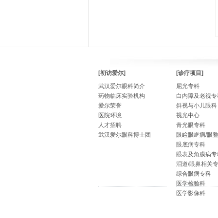
[初访爱尔]
[诊疗项目]
武汉爱尔眼科简介
屈光专科
药物临床实验机构
白内障及老视专
爱尔荣誉
斜视与小儿眼科
医院环境
视光中心
人才招聘
青光眼专科
武汉爱尔眼科博士团
眼睑眼眶病/眼
眼底病专科
眼表及角膜病专
泪道/眼鼻相关
综合眼病专科
医学检验科
医学影像科