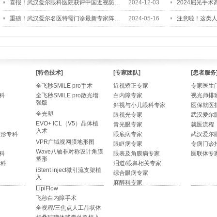
喜报！武汉爱尔眼科医院获评中国近视防…
2024-12-03
2024屈光手
重磅！武汉爱尔名医特需门诊最新专家阵…
2024-05-16
注意啦！这类
[特色技术]
[专家团队]
[患者服务
全飞秒SMILE pro手术
近视矫正专家
专家医生
科
全飞秒SMILE pro散光增
白内障专家
视光师排
强版
斜视与小儿眼科专家
医保就医
全光塑
眼视光专家
武汉爱尔
EVO+ ICL（V5）晶体植
青光眼专家
就医流程
入术
整形专科
眼底病专家
武汉爱尔
VPR广域视网膜地形图
眼眶病专家
专病门诊
Wave八轴非对称设计角膜
科
眼表及角膜病专家
医联体专
塑形
专科
泪道/眼鼻相关专家
iStent inject微引流支架植
综合眼病专家
入
麻醉科专家
LipiFlow
飞秒白内障手术
全视程/三焦点人工晶状体