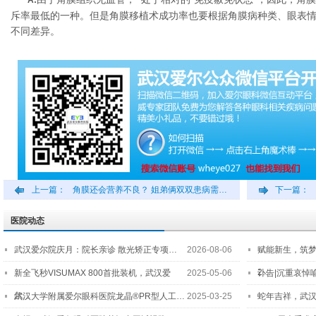
A:
斥率最低的一种。但是角膜移植术成功率也要根据角膜病种类、眼表
不同差异。
上一篇：
角膜还会营养不良？ 姐弟俩双双患病需…
下一篇：
医院动态
武汉爱尔院庆月：院长亲诊 散光矫正专项…
2026-08-06
赋能新生，筑
2…
新全飞秒VISUMAX 800首批装机，武汉爱
2025-05-06
讣告|沉重哀悼
尔…
武汉大学附属爱尔眼科医院龙晶®PR型人工…
2025-03-25
蛇年吉祥，武汉