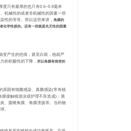
只有最厚的也只有0.6~0.8毫米
素、机械性的或者非机械性的因素一些
感染性的等等。所以这些来讲，
角膜的
者化学性损伤。还有一些就是先天性的因素
病变产生的疤痕，甚至白斑，他就严
视力的积极性的下降，
所以角膜有病变的
的原因有细菌感染、真菌感染(常有植
角膜接触镜游泳或护理不良造成)；第
膜炎、圆锥角膜、角膜溃疡等。当药物
眼球。
膜移植是器官移植中成功率最高，且排