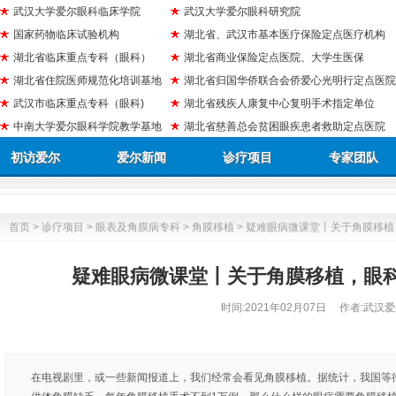
武汉大学爱尔眼科临床学院
武汉大学爱尔眼科研究院
国家药物临床试验机构
湖北省、武汉市基本医疗保险定点医疗机构
湖北省临床重点专科（眼科）
湖北省商业保险定点医院、大学生医保
湖北省住院医师规范化培训基地
湖北省归国华侨联合会侨爱心光明行定点医院
武汉市临床重点专科（眼科)
湖北省残疾人康复中心复明手术指定单位
中南大学爱尔眼科学院教学基地
湖北省慈善总会贫困眼疾患者救助定点医院
初访爱尔
爱尔新闻
诊疗项目
专家团队
首页
>
诊疗项目
>
眼表及角膜病专科
>
角膜移植
> 疑难眼病微课堂丨关于角膜移
疑难眼病微课堂丨关于角膜移植，眼
时间:
2021年02月07日
作者:武汉爱
在电视剧里，或一些新闻报道上，我们经常会看见角膜移植。据统计，我国等待