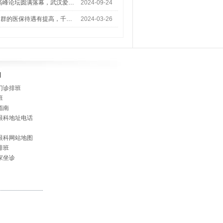
术高峰论坛圆满落幕，武汉爱…
2024-09-24
人群的医保待遇有提高，千…
2024-03-26
]
门诊排班
班
指南
眼科地址电话
眼科网站地图
排班
家坐诊