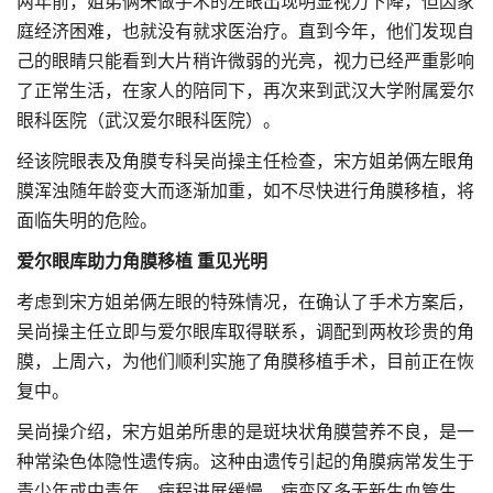
两年前，姐弟俩未做手术的左眼出现明显视力下降，但因家
庭经济困难，也就没有就求医治疗。直到今年，他们发现自
己的眼睛只能看到大片稍许微弱的光亮，视力已经严重影响
了正常生活，在家人的陪同下，再次来到武汉大学附属爱尔
眼科医院（武汉爱尔眼科医院）。
经该院眼表及角膜专科吴尚操主任检查，宋方姐弟俩左眼角
膜浑浊随年龄变大而逐渐加重，如不尽快进行角膜移植，将
面临失明的危险。
爱尔眼库助力角膜移植 重见光明
考虑到宋方姐弟俩左眼的特殊情况，在确认了手术方案后，
吴尚操主任立即与爱尔眼库取得联系，调配到两枚珍贵的角
膜，上周六，为他们顺利实施了角膜移植手术，目前正在恢
复中。
吴尚操介绍，宋方姐弟所患的是斑块状角膜营养不良，是一
种常染色体隐性遗传病。这种由遗传引起的角膜病常发生于
青少年或中青年，病程进展缓慢，病变区多无新生血管生