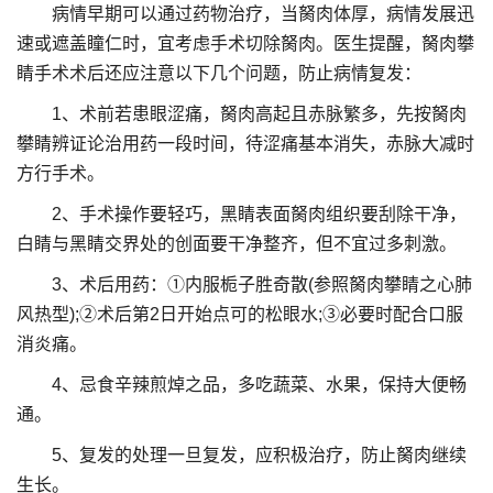
病情早期可以通过药物治疗，当胬肉体厚，病情发展迅
速或遮盖瞳仁时，宜考虑手术切除胬肉。医生提醒，胬肉攀
睛手术术后还应注意以下几个问题，防止病情复发：
1、术前若患眼涩痛，胬肉高起且赤脉繁多，先按胬肉
攀睛辨证论治用药一段时间，待涩痛基本消失，赤脉大减时
方行手术。
2、手术操作要轻巧，黑睛表面胬肉组织要刮除干净，
白睛与黑睛交界处的创面要干净整齐，但不宜过多刺激。
3、术后用药：①内服栀子胜奇散(参照胬肉攀睛之心肺
风热型);②术后第2日开始点可的松眼水;③必要时配合口服
消炎痛。
4、忌食辛辣煎焯之品，多吃蔬菜、水果，保持大便畅
通。
5、复发的处理一旦复发，应积极治疗，防止胬肉继续
生长。