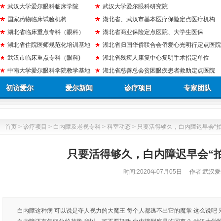
武汉大学爱尔眼科临床学院
武汉大学爱尔眼科研究院
国家药物临床试验机构
湖北省、武汉市基本医疗保险定点医疗机构
湖北省临床重点专科（眼科）
湖北省商业保险定点医院、大学生医保
湖北省住院医师规范化培训基地
湖北省归国华侨联合会侨爱心光明行定点医院
武汉市临床重点专科（眼科)
湖北省残疾人康复中心复明手术指定单位
中南大学爱尔眼科学院教学基地
湖北省慈善总会贫困眼疾患者救助定点医院
初访爱尔
爱尔新闻
诊疗项目
专家团队
首页
>
诊疗项目
>
白内障及老视专科
>
科室动态
> 只要活得够久，白内障迟早会“
只要活得够久，白内障迟早会“
时间:
2020年07月05日
作者:武汉爱
白内障这种病 可以说是夺人视力的大魔王 每个人都逃不出它的魔掌 这么说吧