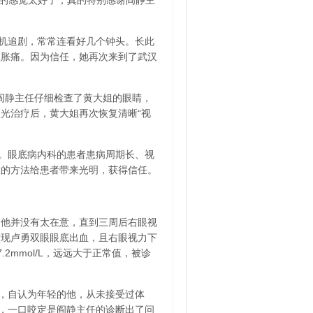
明的感觉太好了，真的特别感谢阎静主
机追剧，常常连看好几个钟头。长此
很胀痛。因为信任，她再次来到了武汉
阎静主任仔细检查了黄大姐的眼睛，
光治疗后，黄大姐再次恢复清晰“视
。眼底病内科的患者患病周期长、视
效的方法给患者带来光明，获得信任。
初他并没有太在意，直到三周后右眼视
发现卢勇双眼眼底出血，且右眼视力下
.2mmol/L，远远大于正常值，被诊
，自认为年轻的他，从未接受过体
到，一口咬定是阎静主任的诊断出了问