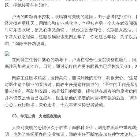
题，拒绝接受任何治疗。
卢勇的血糖再不控制，眼睛将有失明的危险，由于患者抗拒治疗，
经常找卢勇聊天，用耐心和专业感化他，当得知卢勇一个人在武汉闯
时可乐当水喝，是又心疼又急切， “就你这饮食习惯，长期摄入高油
平常又缺乏锻炼，这糖尿病应该患四五年了，你还这么年轻，为了以
啊！”阎静主任劝说道。
在阎静主任苦口婆心的劝导下，卢勇在综合性医院调整血糖后，回
底注药加激光治疗。日前，通过治疗的卢勇右眼视力已经恢复到0.1，左
阎静主任医术精湛，医德高尚，能得到她的治疗，我很安心。”这
对医生这个职业的看法时，阎静主任是这样描述的：“医生的工作是帮
带去治愈、帮助和安慰，都是我们的职责。经常站在患者的角度考虑
并不仅仅是他自己在战斗，医生是他的坚定的同盟和坚强的后盾。”阎
心态，践行医术，关心患者，十六年来深得患者爱戴。
03
、学无止境，力攻眼底顽疾
人类对失明的恐惧仅次于肿瘤；而眼科医生，则是在黑暗中重现曙
明，也为了掌握更多的专业知识，阎静主任不断地参加各种学术论坛