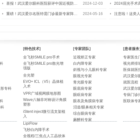
喜报！武汉爱尔眼科医院获评中国近视防…
2024-12-03
2024屈光手
重磅！武汉爱尔名医特需门诊最新专家阵…
2024-05-16
注意啦！这类
[特色技术]
[专家团队]
[患者服务
全飞秒SMILE pro手术
近视矫正专家
专家医生
科
全飞秒SMILE pro散光增
白内障专家
视光师排
强版
斜视与小儿眼科专家
医保就医
全光塑
眼视光专家
武汉爱尔
EVO+ ICL（V5）晶体植
青光眼专家
就医流程
入术
整形专科
眼底病专家
武汉爱尔
VPR广域视网膜地形图
眼眶病专家
专病门诊
Wave八轴非对称设计角膜
科
眼表及角膜病专家
医联体专
塑形
专科
泪道/眼鼻相关专家
iStent inject微引流支架植
综合眼病专家
入
麻醉科专家
LipiFlow
飞秒白内障手术
全视程/三焦点人工晶状体