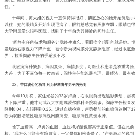
裂孔。经过两次激光治疗，黄大姐的视力成功恢复到了1.0，“重获光
任。”
十年间，黄大姐的视力一直保持得很好，彻底放心的她开始沉迷手
以往，她的眼睛又开始出现毛病了，眼前总感觉有黑影在飘，眼睛也
大学附属爱尔眼科医院，找到了十年前为其接诊的阎静主任。
“阎静主任的技术和服务让我终生难忘，看眼病个想到的就是她。”
发现她右眼视力下降严重，被诊断为视网膜分支静脉阻塞，经过眼底激
界”，拉着阎静主任的手感激不尽。
眼底病病种繁多、病因复杂、病情多变，对医生和患者是双重考验
力差，为了不辜负每一位患者，阎静主任能以最合理、最经济、最有
02
、苦口婆心的劝导 只为拯救青年男子的光明
今年10月初，家住光谷的33岁卢勇，右眼眼前出现黑影飘动，起
力下降严重，他才到武汉大学附属爱尔眼科医院就诊。阎静主任检查
降到0.04，左眼降到0.25。通过血糖检查，卢勇餐前的血糖值达到了17
断为双眼增殖性糖尿病视网膜病变、糖尿病性黄斑水肿。
除了血糖高，卢勇的血脂、血压和尿酸也都高于正常值。但在此前
检。“我怎么可能会有糖尿病，一定是你们检查错了。”卢勇激动的说