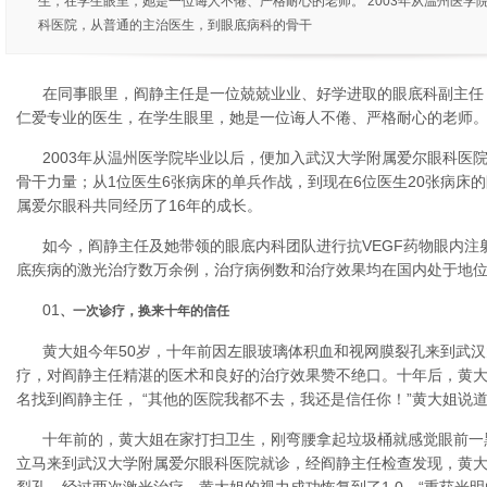
生，在学生眼里，她是一位诲人不倦、严格耐心的老师。 2003年从温州医学
科医院，从普通的主治医生，到眼底病科的骨干
在同事眼里，阎静主任是一位兢兢业业、好学进取的眼底科副主任
仁爱专业的医生，在学生眼里，她是一位诲人不倦、严格耐心的老师
2003年从温州医学院毕业以后，便加入武汉大学附属爱尔眼科医
骨干力量；从1位医生6张病床的单兵作战，到现在6位医生20张病床
属爱尔眼科共同经历了16年的成长。
如今，阎静主任及她带领的眼底内科团队进行抗VEGF药物眼内注
底疾病的激光治疗数万余例，治疗病例数和治疗效果均在国内处于地
01
、一次诊疗，换来十年的信任
黄大姐今年50岁，十年前因左眼玻璃体积血和视网膜裂孔来到武
疗，对阎静主任精湛的医术和良好的治疗效果赞不绝口。十年后，黄
名找到阎静主任， “其他的医院我都不去，我还是信任你！”黄大姐说
十年前的，黄大姐在家打扫卫生，刚弯腰拿起垃圾桶就感觉眼前一
立马来到武汉大学附属爱尔眼科医院就诊，经阎静主任检查发现，黄