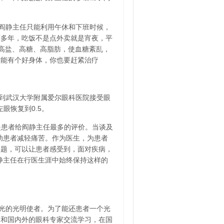
阎静主任只能利用午休和下班时候，
荡多年，吃饭不是点外卖就是宵夜，平
、高盐、高糖、高脂肪，使血糖紊乱，
后能有个好身体，你也要赶紧治疗
到武汉大学附属爱尔眼科医院接受眼
眼恢复到0.5。
是患者给阎静主任最多的评价。当谈及
助患者减轻痛苦。作为医生，为患者
问题，可以让患者感受到，面对疾病，
静主任在行医生涯中始终保持这样的
光的光明使者。为了能还患者一个光
，和国内外的眼科专家交流学习，在国