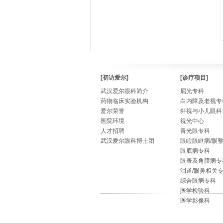
[初访爱尔]
[诊疗项目]
武汉爱尔眼科简介
屈光专科
药物临床实验机构
白内障及老视专
爱尔荣誉
斜视与小儿眼科
医院环境
视光中心
人才招聘
青光眼专科
武汉爱尔眼科博士团
眼睑眼眶病/眼
眼底病专科
眼表及角膜病专
泪道/眼鼻相关
综合眼病专科
医学检验科
医学影像科