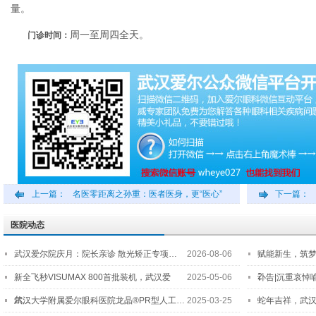
量。
周一至周四全天。
门诊时间：
上一篇：
名医零距离之孙重：医者医身，更“医心”
下一篇：
医院动态
武汉爱尔院庆月：院长亲诊 散光矫正专项…
2026-08-06
赋能新生，筑
2…
新全飞秒VISUMAX 800首批装机，武汉爱
2025-05-06
讣告|沉重哀悼
尔…
武汉大学附属爱尔眼科医院龙晶®PR型人工…
2025-03-25
蛇年吉祥，武汉