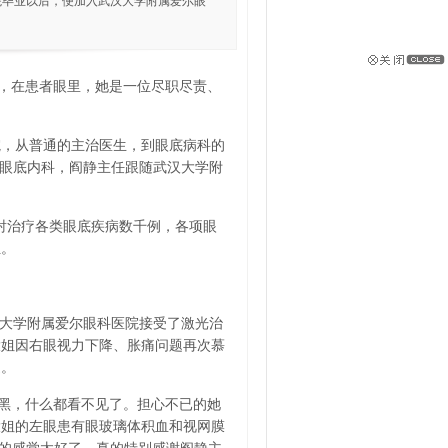
院毕业以后，便加入武汉大学附属爱尔眼
，在患者眼里，她是一位尽职尽责、
。
院，从普通的主治医生，到眼底病科的
的眼底内科，阎静主任跟随武汉大学附
射治疗各类眼底疾病数千例，各项眼
位。
汉大学附属爱尔眼科医院接受了激光治
大姐因右眼视力下降、胀痛问题再次慕
道。
黑，什么都看不见了。担心不已的她
大姐的左眼患有眼玻璃体积血和视网膜