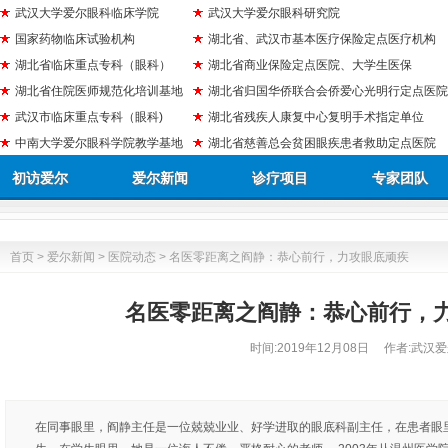
武汉大学爱尔眼科临床学院
武汉大学爱尔眼科研究院
国家药物临床试验机构
湖北省、武汉市基本医疗保险定点医疗机构
湖北省临床重点专科（眼科）
湖北省商业保险定点医院、大学生医保
湖北省住院医师规范化培训基地
湖北省归国华侨联合会侨爱心光明行定点医院
武汉市临床重点专科（眼科)
湖北省残疾人康复中心复明手术指定单位
中南大学爱尔眼科学院教学基地
湖北省慈善总会贫困眼疾患者救助定点医院
初访爱尔
爱尔新闻
诊疗项目
专家团队
首页
>
爱尔新闻
>
医院动态
> 名医零距离之阎静：恭心前行，力攻眼底顽疾
名医零距离之阎静：恭心前行，
时间:
2019年12月08日
作者:武汉爱
在同事眼里，阎静主任是一位兢兢业业、好学进取的眼底科副主任，在患者眼