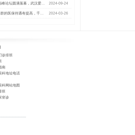
术高峰论坛圆满落幕，武汉爱…
2024-09-24
人群的医保待遇有提高，千…
2024-03-26
]
门诊排班
班
指南
眼科地址电话
眼科网站地图
排班
家坐诊