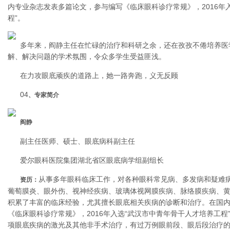
内专业杂志发表多篇论文，参与编写《临床眼科诊疗常规》，2016年
程”。
多年来，阎静主任在忙碌的治疗和科研之余，还在孜孜不倦培养医
解、解决问题的学术氛围，令众多学生受益匪浅。
在力攻眼底顽疾的道路上，她一路奔跑，义无反顾
04
、专家简介
阎静
副主任医师、硕士、眼底病科副主任
爱尔眼科医院集团湖北省区眼底病学组副组长
从事多年眼科临床工作，对各种眼科常见病、多发病和疑难
资历：
葡萄膜炎、眼外伤、视神经疾病、玻璃体视网膜疾病、脉络膜疾病、
积累了丰富的临床经验，尤其擅长眼底相关疾病的诊断和治疗。在国
《临床眼科诊疗常规》，2016年入选“武汉市中青年骨干人才培养工
项眼底疾病的激光及其他非手术治疗，有过万例眼前段、眼后段治疗