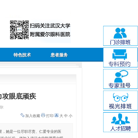
特色技术
患者服务
力攻眼底顽疾
尔
加入收藏
打印
大
中
小
里，她是一位尽职尽责、仁爱专业的医