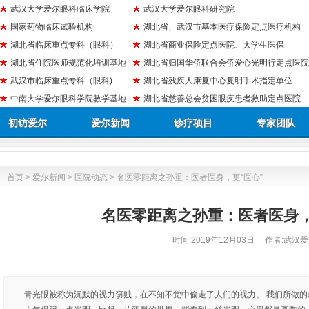
武汉大学爱尔眼科临床学院
武汉大学爱尔眼科研究院
国家药物临床试验机构
湖北省、武汉市基本医疗保险定点医疗机构
湖北省临床重点专科（眼科）
湖北省商业保险定点医院、大学生医保
湖北省住院医师规范化培训基地
湖北省归国华侨联合会侨爱心光明行定点医院
武汉市临床重点专科（眼科)
湖北省残疾人康复中心复明手术指定单位
中南大学爱尔眼科学院教学基地
湖北省慈善总会贫困眼疾患者救助定点医院
初访爱尔
爱尔新闻
诊疗项目
专家团队
首页
>
爱尔新闻
>
医院动态
> 名医零距离之孙重：医者医身，更“医心”
名医零距离之孙重：医者医身，
时间:
2019年12月03日
作者:武汉爱
青光眼被称为沉默的视力窃贼，在不知不觉中偷走了人们的视力。 我们所做