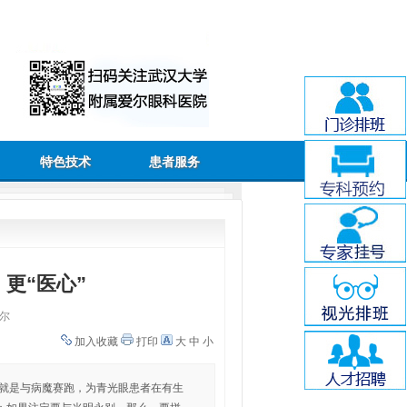
特色技术
患者服务
更“医心”
尔
加入收藏
打印
大
中
小
的就是与病魔赛跑，为青光眼患者在有生