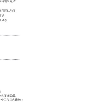
眼科地址电话
眼科网站地图
排班
家坐诊
图
应当面遵医嘱。
一个工作日内删除！