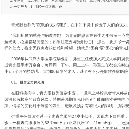
之年保留一点光明。比起一片漆黑的世界，能看到一丝光明，心里都是亮堂的
尽一切努力，让那迟一点到来。她
青光眼被称为“沉默的视力窃贼”，在不知不觉中偷走了人们的视力
“我们所做的就是与病魔赛跑，为青光眼患者在有生之年保留一点
丝光明，心里都是亮堂的；如果注定要与光明永别，那么，要拼尽一切
样的信念，换来无数患者的信赖和希望，她就是“医身”更“医心”的青
2006年从武汉大学医学院毕业后，孙重主任便加入武汉大学附属
成青光眼手术万余台，每周周一下午、周二上午，孙重主任都会准时
小到2个月的婴幼儿，大到90多岁的老人，甚至有不少是辗转多家医
01、
拼尽全力保光明
在眼科疾病中，青光眼较为复杂多变，一旦患上将给患者带来终身
因深知有极高的致盲风险，特别是晚期青光眼患者可能面临性失明的
躁。情绪的变化对于病情的发生、进展及预后有着很大的影响，所以
孙重主任曾诊治过一个患青光眼的27岁小伙子。因视力下降严重
诊，一检查右眼眼压为52.7mmHg（正常眼压10 - 21mmHg），且已