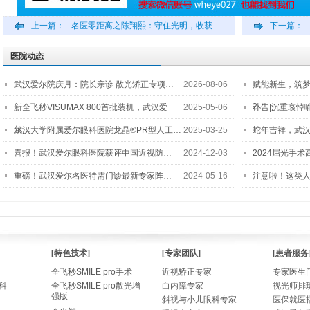
上一篇：
名医零距离之陈翔熙：守住光明，收获…
下一篇：
医院动态
武汉爱尔院庆月：院长亲诊 散光矫正专项…
2026-08-06
赋能新生，筑
2…
新全飞秒VISUMAX 800首批装机，武汉爱
2025-05-06
讣告|沉重哀悼
尔…
武汉大学附属爱尔眼科医院龙晶®PR型人工…
2025-03-25
蛇年吉祥，武汉
喜报！武汉爱尔眼科医院获评中国近视防…
2024-12-03
2024屈光手
重磅！武汉爱尔名医特需门诊最新专家阵…
2024-05-16
注意啦！这类
[特色技术]
[专家团队]
[患者服务
全飞秒SMILE pro手术
近视矫正专家
专家医生
科
全飞秒SMILE pro散光增
白内障专家
视光师排
强版
斜视与小儿眼科专家
医保就医