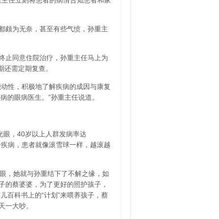
重主任立刻将患者的病情告知患者和家
都颇为无奈，甚至有些气愤，孙重主
终止同意住院治疗，孙重主任马上为
期还需定期复查。
能动性，积极地了解疾病的成因与康复
病的眼病医生。”孙重主任说道。
光眼，40岁以上人群发病率达
终身疾病，患者就像滚雪球一样，越滚越
青光眼，她就与孙重结下了不解之缘，如
孙子的蔡婆婆，为了更好的照护孩子，
儿百科书上的“计划”来喂养孩子，蔡
天一大吵。