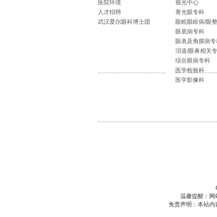
医院环境
视光中心
人才招聘
青光眼专科
武汉爱尔眼科博士团
眼睑眼眶病/眼
眼底病专科
眼表及角膜病专
泪道/眼鼻相关
综合眼病专科
医学检验科
医学影像科
温馨提醒：网
免责声明：本站内