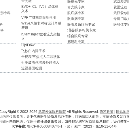
全光塑
眼视光专家
武汉爱尔
EVO+ ICL（V5）晶体植
青光眼专家
就医流程
入术
整形专科
眼底病专家
武汉爱尔
VPR广域视网膜地形图
眼眶病专家
专病门诊
Wave八轴非对称设计角膜
科
眼表及角膜病专家
医联体专
塑形
专科
泪道/眼鼻相关专家
iStent inject微引流支架植
综合眼病专家
入
麻醉科专家
LipiFlow
飞秒白内障手术
全视程/三焦点人工晶状体
折叠玻璃体球囊外路植入
近视基因检测
CopyRight © 2002-2026
武汉爱尔眼科医院
All Rights Reserved.
隐私政策
|
网站地
站内容仅供参考，并不代表医生诊断及治疗依据，且病情因人而异，疾病诊断及治疗
容部分来自网络，仅用于传播眼健康知识，如侵犯到您的权益请联系我们，我们将在
ICP备案:
鄂ICP备05008407号-1
（武）医广（2023）第10-11-04号