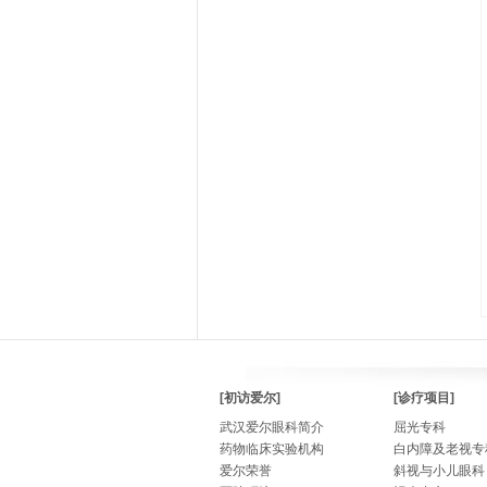
[初访爱尔]
[诊疗项目]
武汉爱尔眼科简介
屈光专科
药物临床实验机构
白内障及老视专
爱尔荣誉
斜视与小儿眼科