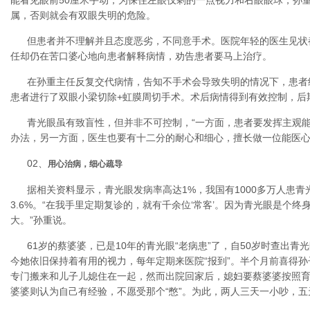
能看见眼前50厘米手动，为保住左眼仅剩的一点视力和右眼眼球，孙
属，否则就会有双眼失明的危险。
但患者并不理解并且态度恶劣，不同意手术。医院年轻的医生见状
任却仍在苦口婆心地向患者解释病情，劝告患者要马上治疗。
在孙重主任反复交代病情，告知不手术会导致失明的情况下，患者
患者进行了双眼小梁切除+虹膜周切手术。术后病情得到有效控制，后
青光眼虽有致盲性，但并非不可控制，“一方面，患者要发挥主观
办法，另一方面，医生也要有十二分的耐心和细心，擅长做一位能医心
02、
用心治病，细心疏导
据相关资料显示，青光眼发病率高达1%，我国有1000多万人患青
3.6%。“在我手里定期复诊的，就有千余位‘常客’。因为青光眼是个
大。”孙重说。
61岁的蔡婆婆，已是10年的青光眼“老病患”了，自50岁时查出
今她依旧保持着有用的视力，每年定期来医院“报到”。半个月前喜得
专门搬来和儿子儿媳住在一起，然而出院回家后，媳妇要蔡婆婆按照育
婆婆则认为自己有经验，不愿受那个“憋”。为此，两人三天一小吵，五