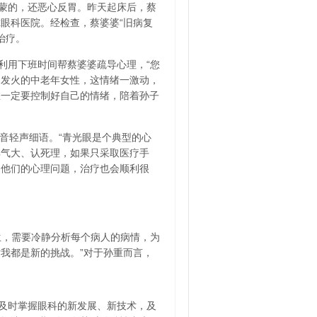
蒙的，还恶心反胃。昨天起床后，蔡
眼科医院。经检查，蔡婆婆“旧病复
治疗。
利用下班时间帮蔡婆婆疏导心理，“您
、发火的中老年女性，这情绪一激动，
您一定要控制好自己的情绪，陪着孙子
音轻声细语。“青光眼是个典型的心
脾气大、认死理，如果只采取医疗手
了他们的心理问题，治疗也会顺利很
生，需要冷静分析每个病人的病情，为
我都是新的挑战。”对于孙重而言，
及时掌握眼科的新发展、新技术，及