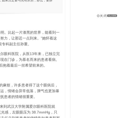
；如果注定要与光明永别，那么，要拼
。
光明。比起一片漆黑的世界，能看到一
努力，让那迟一点到来。”她怀着这
光眼专科副主任孙重。
爱尔眼科医院，从医13年来，已独立完
出现在门诊，为慕名而来的患者看病。
院后抱着最后一丝希望前来的。
的麻烦，许多患者得了这个眼病后，
厄运，情绪会异常低落，脾气也更加暴
安抚患者的情绪很重要。
，来到武汉大学附属爱尔眼科医院就
无光感，左眼眼压为 38.7mmHg，只