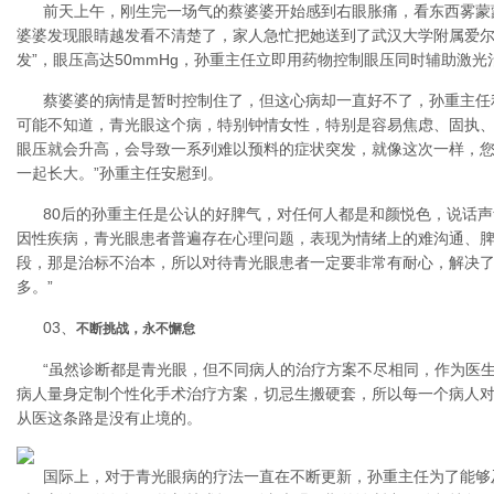
前天上午，刚生完一场气的蔡婆婆开始感到右眼胀痛，看东西雾蒙
婆婆发现眼睛越发看不清楚了，家人急忙把她送到了武汉大学附属爱尔
发”，眼压高达50mmHg，孙重主任立即用药物控制眼压同时辅助激光
蔡婆婆的病情是暂时控制住了，但这心病却一直好不了，孙重主任
可能不知道，青光眼这个病，特别钟情女性，特别是容易焦虑、固执
眼压就会升高，会导致一系列难以预料的症状突发，就像这次一样，
一起长大。”孙重主任安慰到。
80后的孙重主任是公认的好脾气，对任何人都是和颜悦色，说话声
因性疾病，青光眼患者普遍存在心理问题，表现为情绪上的难沟通、
段，那是治标不治本，所以对待青光眼患者一定要非常有耐心，解决
多。”
03、
不断挑战，永不懈怠
“虽然诊断都是青光眼，但不同病人的治疗方案不尽相同，作为医
病人量身定制个性化手术治疗方案，切忌生搬硬套，所以每一个病人对
从医这条路是没有止境的。
国际上，对于青光眼病的疗法一直在不断更新，孙重主任为了能够