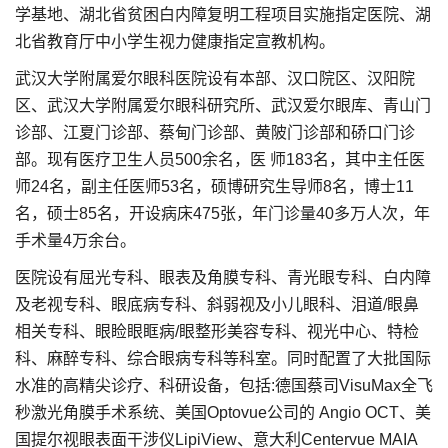
学基地、湖北省贫困白内障复明工程项目实施指定医院、湖
北省教育厅中小学生视力健康指定宣教机构。
武汉大学附属爱尔眼科医院设有本部、汉口院区、汉阳院
区、武汉大学附属爱尔眼科研究所、武汉爱尔眼库、青山门
诊部、江夏门诊部、蔡甸门诊部、黄陂门诊部和硚口门诊
部。现有医疗卫生人员500余名，医 师183名，其中主任医
师24名，副主任医师53名，硕博研究生导师8名，博士11
名，硕士85名，开设病床475张，年门诊量40多万人次，年
手术量4万余台。
医院设有屈光专科、眼表及角膜专科、青光眼专科、白内障
及老视专科、眼底病专科、斜弱视及小儿眼科、泪道/眼鼻
相关专科、眼睑眼眶病/眼整形美容专科、视光中心、特检
科、麻醉专科、综合眼病专科等科室。同时配置了大批国际
水准的高精尖诊疗、科研设备，包括:德国蔡司VisuMax全飞
秒激光角膜手术系统、美国Optovue公司的 Angio OCT、美
国提尔视眼表面干涉仪LipiView、意大利Centervue MAIA