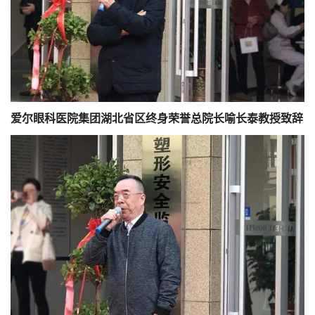
爱尔眼科医院集团湖北省区终身荣誉总院长喻长泰教授致辞