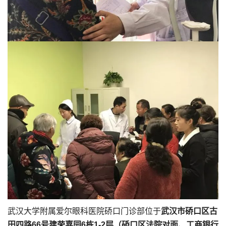
武汉大学附属爱尔眼科医院硚口门诊部位于
武汉市硚口区古
田四路66号建荣嘉园6栋1-2层（硚口区法院对面、工商银行