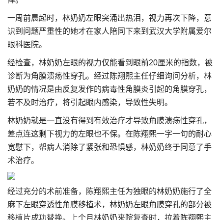
一周前晨起时，林奶奶左眼突涌出热泪，视力再次下降，意
识到问题严重性的她才在家人陪同下来到武汉大学附属爱尔
眼科医院。
经检查，林奶奶左眼的视力仅能看到眼前20厘米的指数，被
诊断为角膜溃疡性穿孔。经过陈翔熙主任仔细询问分析，林
奶奶的情况是由反复发作的病毒性角膜炎引起的角膜穿孔，
若不及时治疗，将引起眼内感染，导致性失明。
林奶奶就是一直没有得到有效治疗才导致角膜溃疡性穿孔，
差点连这剩下视力的左眼也不保。在陈翔熙一字一句的耐心
宽慰下，帮病人消除了紧张和恐惧感，林奶奶终于同意了手
术治疗。
经过充分的术前准备，陈翔熙主任为独眼的林奶奶施行了全
麻下左眼穿透性角膜移植术，林奶奶左眼角膜穿孔的部分被
移植片成功替换。上个月林奶奶来院复查时，拉着陈翔熙主