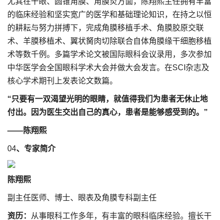
尤其在干眼、圆锥角膜、角膜炎方面，陈翔熙主任拥有丰富
的临床经验和坚实宽广的医学和基础理论知识，在持之以恒
的耕耘与努力拼搏下，完成角膜移植手术、角膜胶原交联
术、羊膜移植术、翼状胬肉切除联合自体角膜缘干细胞移植
术等数千例。多篇学术论文被国际眼科会议录用，多次参加
中华医学会全国眼科学术大会并做大会发言。在SCI杂志及
核心学术期刊上发表论文数篇。
“只要有一双渴望光明的眼睛，就值得我们为患者无休止地
付出。因为医生交出自己的真心，患者是能够感受到的。”
——陈翔熙
04
、专家简介
陈翔熙
副主任医师、博士、眼表及角膜专科副主任
资历：
从事眼科工作多年，有丰富的眼科临床经验。擅长干