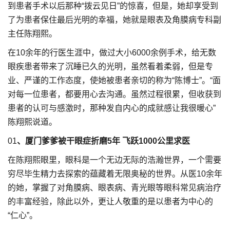
到患者手术以后那种“拨云见日”的惊喜，但是，她却享受到
了为患者保住最后光明的幸福，她就是眼表及角膜病专科副
主任陈翔熙。
在10余年的行医生涯中，做过大小6000余例手术，给无数
眼疾患者带来了沉睡已久的光明，虽然看着柔弱，但是专
业、严谨的工作态度，使她被患者亲切的称为“陈博士”。“面
对每一位患者，都要用心去沟通。虽然过程很累，但收获到
患者的认可与感激时，那种发自内心的成就感让我很暖心”
陈翔熙说道。
01
、厦门爹爹被干眼症折磨5年 飞跃1000公里求医
在陈翔熙眼里，眼科是一个无边无际的浩瀚世界，一个需要
穷尽毕生精力去探索的蕴藏着无限奥秘的世界。从医10余年
的她，掌握了对角膜病、眼表病、青光眼等眼科常见病治疗
的丰富经验，除此以外，更让人敬重的是以患者为中心的
“仁心”。