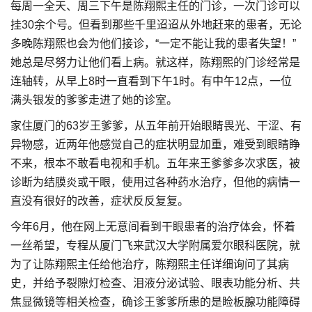
每周一全天、周三下午是陈翔熙主任的门诊，一次门诊可以
挂30余个号。但看到那些千里迢迢从外地赶来的患者，无论
多晚陈翔熙也会为他们接诊，“一定不能让我的患者失望！”
她总是尽努力让他们看上病。就这样，陈翔熙的门诊经常是
连轴转，从早上8时一直看到下午1时。有中午12点，一位
满头银发的爹爹走进了她的诊室。
家住厦门的63岁王爹爹，从五年前开始眼睛畏光、干涩、有
异物感，近两年他感觉自己的症状明显加重，难受到眼睛睁
不来，根本不敢看电视和手机。五年来王爹爹多次求医，被
诊断为结膜炎或干眼，使用过各种药水治疗，但他的病情一
直没有很好的改善，症状反反复复。
今年6月，他在网上无意间看到干眼患者的治疗体会，怀着
一丝希望，专程从厦门飞来武汉大学附属爱尔眼科医院，就
为了让陈翔熙主任给他治疗，陈翔熙主任详细询问了其病
史，并给予裂隙灯检查、泪液分泌试验、眼表功能分析、共
焦显微镜等相关检查，确诊王爹爹所患的是睑板腺功能障碍