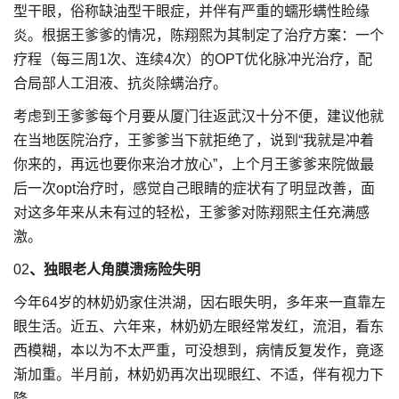
型干眼，俗称缺油型干眼症，并伴有严重的蠕形螨性睑缘
炎。根据王爹爹的情况，陈翔熙为其制定了治疗方案：一个
疗程（每三周1次、连续4次）的OPT优化脉冲光治疗，配
合局部人工泪液、抗炎除螨治疗。
考虑到王爹爹每个月要从厦门往返武汉十分不便，建议他就
在当地医院治疗，王爹爹当下就拒绝了，说到“我就是冲着
你来的，再远也要你来治才放心”，上个月王爹爹来院做最
后一次opt治疗时，感觉自己眼睛的症状有了明显改善，面
对这多年来从未有过的轻松，王爹爹对陈翔熙主任充满感
激。
02
、独眼老人角膜溃疡险失明
今年64岁的林奶奶家住洪湖，因右眼失明，多年来一直靠左
眼生活。近五、六年来，林奶奶左眼经常发红，流泪，看东
西模糊，本以为不太严重，可没想到，病情反复发作，竟逐
渐加重。半月前，林奶奶再次出现眼红、不适，伴有视力下
降。