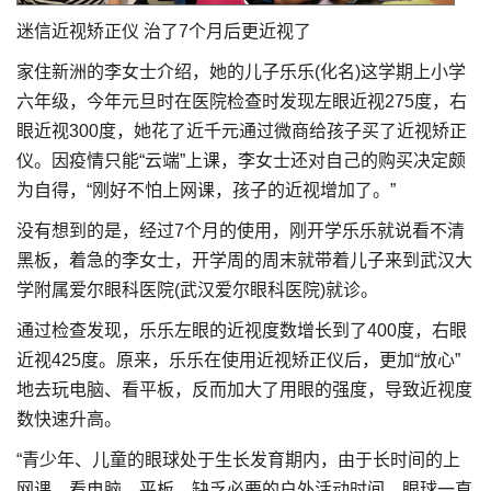
迷信近视矫正仪 治了7个月后更近视了
家住新洲的李女士介绍，她的儿子乐乐(化名)这学期上小学
六年级，今年元旦时在医院检查时发现左眼近视275度，右
眼近视300度，她花了近千元通过微商给孩子买了近视矫正
仪。因疫情只能“云端”上课，李女士还对自己的购买决定颇
为自得，“刚好不怕上网课，孩子的近视增加了。”
没有想到的是，经过7个月的使用，刚开学乐乐就说看不清
黑板，着急的李女士，开学周的周末就带着儿子来到武汉大
学附属爱尔眼科医院(武汉爱尔眼科医院)就诊。
通过检查发现，乐乐左眼的近视度数增长到了400度，右眼
近视425度。原来，乐乐在使用近视矫正仪后，更加“放心”
地去玩电脑、看平板，反而加大了用眼的强度，导致近视度
数快速升高。
“青少年、儿童的眼球处于生长发育期内，由于长时间的上
网课，看电脑、平板，缺乏必要的户外活动时间，眼球一直