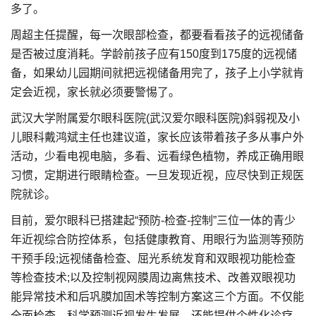
多了。
周超主任提醒，每一次眼部检查，都要看看孩子的远视储备
是否被过度消耗。学龄前孩子应有150度到175度的远视储
备，如果幼儿园期间就把远视储备用完了，孩子上小学就肯
定会近视，家长就必须要警惕了。
武汉大学附属爱尔眼科医院(武汉爱尔眼科医院)斜弱视及小
儿眼科戴鸿斌主任也建议道，家长应该带着孩子多从事户外
活动，少看电视电脑，多看、远看绿色植物，养成正确用眼
习惯，定期进行眼睛检查。一旦发现近视，应尽快到正规医
院就诊。
目前，爱尔眼科已搭建起“预防-检查-控制”三位一体的青少
年近视综合防控体系，包括健康教育、用眼行为监测等预防
干预手段;远视储备检查、屈光系统发育和双眼视功能检查
等检查技术;以及控制视网膜周边离焦技术、改善双眼视功
能异常技术和后巩膜加固术等控制方案这三个方面。不仅能
全面检查、科学预测近视发生发展，还能提供个性化诊疗，