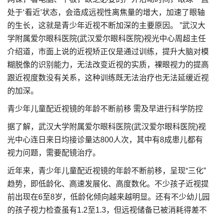
处于‘看近’状态，会造成远视性离焦量的增大，加速了眼轴
的生长，这就是青少年近视不断加深的主要原因。 ”武汉大
学附属爱尔眼科医院(武汉爱尔眼科医院)视光中心周超主任
介绍道，市面上说的近视矫正仪是通过训练，提升大脑对模
糊脱像的识别能力，无法改变近视的实质，裸眼视力的提高
跟近视度数没有关系，这种训练既无法治疗也无法延缓近视
的加深。
青少年儿童配近视镜的年龄不断前移 需及早进行科学防控
据了解，武汉大学附属爱尔眼科医院(武汉爱尔眼科医院)视
光中心连日来日均接诊量达800人次，其中有8成患儿都有
视力问题，需要配镜治疗。
近年来，青少年儿童配近视镜的年龄不断前移，呈现“三化”
趋势，即低龄化、高速发展化、高度数化。不少孩子近视提
前出现在6至8岁，低龄化倾向越来越明显。还有不少幼儿园
的孩子视力检查虽有1.2至1.3，但远视储备已被消耗得差不