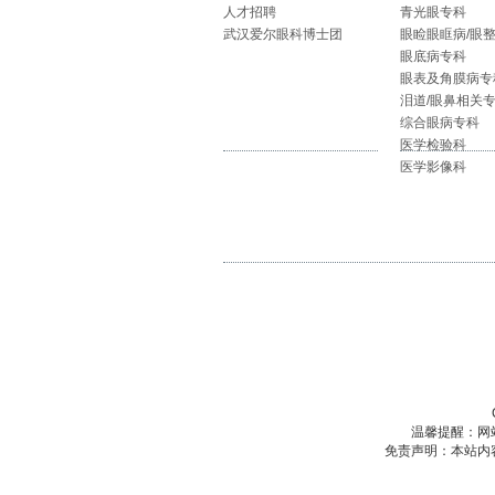
人才招聘
青光眼专科
武汉爱尔眼科博士团
眼睑眼眶病/眼
眼底病专科
眼表及角膜病专
泪道/眼鼻相关
综合眼病专科
医学检验科
医学影像科
温馨提醒：网
免责声明：本站内