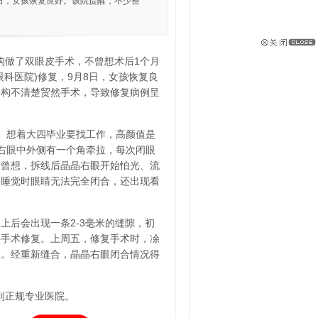
8日，女孩恢复良好。该院提醒，不少整
构做了双眼皮手术，不曾想术后1个月
科医院)修复，9月8日，女孩恢复良
解构不清楚贸然手术，导致修复病例呈
窄。想着大四毕业要找工作，高颜值是
右眼中外侧有一个角牵拉，每次闭眼
不曾想，拆线后晶晶右眼开始怕光、流
，睡觉时眼睛无法完全闭合，还出现看
上后会出现一条2-3毫米的缝隙，初
要手术修复。上周五，修复手术时，凃
构。经重新缝合，晶晶右眼闭合情况得
到正规专业医院。