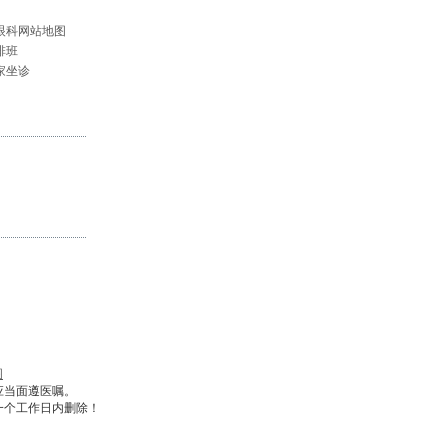
眼科网站地图
排班
家坐诊
图
应当面遵医嘱。
一个工作日内删除！