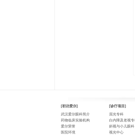
[初访爱尔]
[诊疗项目]
武汉爱尔眼科简介
屈光专科
药物临床实验机构
白内障及老视专
爱尔荣誉
斜视与小儿眼科
医院环境
视光中心