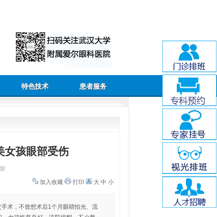
特色技术
患者服务
美女孩眼部受伤
尔
加入收藏
打印
大
中
小
皮手术，不曾想术后1个月眼睛怕光、流