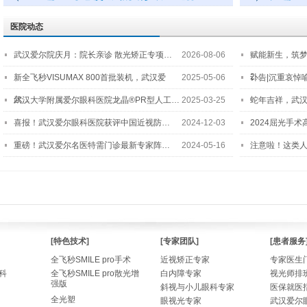
医院动态
武汉爱尔院庆月：院长亲诊 散光矫正专项…
2026-08-06
赋能新生，筑
2…
新全飞秒VISUMAX 800首批装机，武汉爱
2025-05-06
讣告|沉重哀悼
尔…
武汉大学附属爱尔眼科医院龙晶®PR型人工…
2025-03-25
蛇年吉祥，武汉
喜报！武汉爱尔眼科医院获评中国近视防…
2024-12-03
2024屈光手
重磅！武汉爱尔名医特需门诊最新专家阵…
2024-05-16
注意啦！这类
[特色技术]
[专家团队]
[患者服务
全飞秒SMILE pro手术
近视矫正专家
专家医生
科
全飞秒SMILE pro散光增
白内障专家
视光师排
强版
斜视与小儿眼科专家
医保就医
全光塑
眼视光专家
武汉爱尔