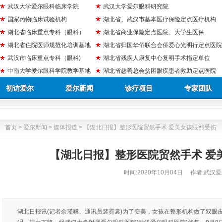
武汉大学爱尔眼科临床学院
武汉大学爱尔眼科研究院
国家药物临床试验机构
湖北省、武汉市基本医疗保险定点医疗机构
湖北省临床重点专科（眼科）
湖北省商业保险定点医院、大学生医保
湖北省住院医师规范化培训基地
湖北省归国华侨联合会侨爱心光明行定点医院
武汉市临床重点专科（眼科)
湖北省残疾人康复中心复明手术指定单位
中南大学爱尔眼科学院教学基地
湖北省慈善总会贫困眼疾患者救助定点医院
初访爱尔
爱尔新闻
诊疗项目
专家团队
首页
>
爱尔新闻
>
媒体报道
> 【湖北日报】整形医院贸然手术 爱美女孩眼部受伤
【湖北日报】整形医院贸然手术 爱
时间:
2020年10月04日
作者:武汉爱
湖北日报讯(记者余瑾毅、通讯员裴霓裳)为了变美，女孩在整形机构做了双眼