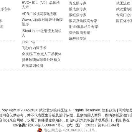
EVO+ ICL（V5）晶体植
青光眼专家
就医流程
入术
整形专科
眼底病专家
武汉爱尔
VPR广域视网膜地形图
眼眶病专家
专病门诊
Wave八轴非对称设计角膜
科
眼表及角膜病专家
医联体专
塑形
专科
泪道/眼鼻相关专家
iStent inject微引流支架植
综合眼病专家
入
麻醉科专家
LipiFlow
飞秒白内障手术
全视程/三焦点人工晶状体
折叠玻璃体球囊外路植入
近视基因检测
CopyRight © 2002-2026
武汉爱尔眼科医院
All Rights Reserved.
隐私政策
|
网站地
站内容仅供参考，并不代表医生诊断及治疗依据，且病情因人而异，疾病诊断及治疗
容部分来自网络，仅用于传播眼健康知识，如侵犯到您的权益请联系我们，我们将在
ICP备案:
鄂ICP备05008407号-1
（武）医广（2023）第10-11-04号
鄂公网安备 42010602003731号