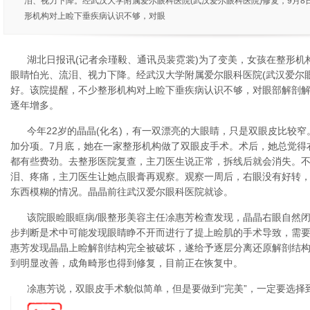
泪、视力下降。经武汉大学附属爱尔眼科医院(武汉爱尔眼科医院)修复，9月
形机构对上睑下垂疾病认识不够，对眼
湖北日报讯(记者余瑾毅、通讯员裴霓裳)为了变美，女孩在整形机
眼睛怕光、流泪、视力下降。经武汉大学附属爱尔眼科医院(武汉爱尔眼
好。该院提醒，不少整形机构对上睑下垂疾病认识不够，对眼部解剖
逐年增多。
今年22岁的晶晶(化名)，有一双漂亮的大眼睛，只是双眼皮比较
加分项。7月底，她在一家整形机构做了双眼皮手术。术后，她总觉得
都有些费劲。去整形医院复查，主刀医生说正常，拆线后就会消失。
泪、疼痛，主刀医生让她点眼膏再观察。观察一周后，右眼没有好转
东西模糊的情况。晶晶前往武汉爱尔眼科医院就诊。
该院眼睑眼眶病/眼整形美容主任凃惠芳检查发现，晶晶右眼自然闭
步判断是术中可能发现眼睛睁不开而进行了提上睑肌的手术导致，需
惠芳发现晶晶上睑解剖结构完全被破坏，遂给予逐层分离还原解剖结
到明显改善，成角畸形也得到修复，目前正在恢复中。
凃惠芳说，双眼皮手术貌似简单，但是要做到“完美”，一定要选择