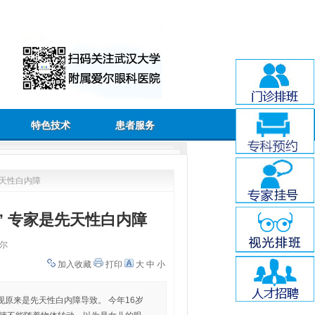
特色技术
患者服务
先天性白内障
” 专家是先天性白内障
尔
加入收藏
打印
大
中
小
现原来是先天性白内障导致。 今年16岁