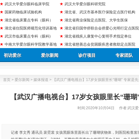
武汉大学爱尔眼科临床学院
武汉大学爱尔眼科研究院
国家药物临床试验机构
湖北省、武汉市基本医疗保险定点医疗机构
湖北省临床重点专科（眼科）
湖北省商业保险定点医院、大学生医保
湖北省住院医师规范化培训基地
湖北省归国华侨联合会侨爱心光明行定点医院
武汉市临床重点专科（眼科)
湖北省残疾人康复中心复明手术指定单位
中南大学爱尔眼科学院教学基地
湖北省慈善总会贫困眼疾患者救助定点医院
初访爱尔
爱尔新闻
诊疗项目
专家团队
首页
>
爱尔新闻
>
媒体报道
> 【武汉广播电视台】17岁女孩眼里长“珊瑚” 专家是
【武汉广播电视台】17岁女孩眼里长“珊瑚
时间:
2020年10月04日
作者:武汉爱
记者 李文秀 通讯员 裴霓裳 女孩黑眼珠里面长出了珊瑚状物体，到医院检查发