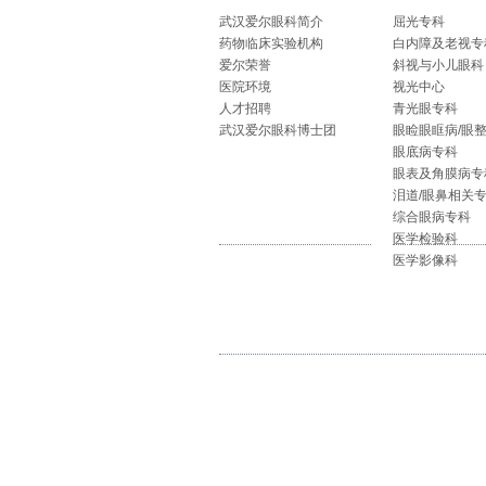
武汉爱尔眼科简介
屈光专科
药物临床实验机构
白内障及老视专
爱尔荣誉
斜视与小儿眼科
医院环境
视光中心
人才招聘
青光眼专科
武汉爱尔眼科博士团
眼睑眼眶病/眼
眼底病专科
眼表及角膜病专
泪道/眼鼻相关
综合眼病专科
医学检验科
医学影像科