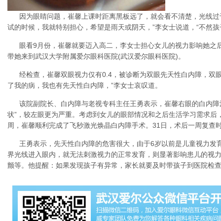
因为眼睛问题，崔馨上课时距离黑板远了，就会看不清楚，光线过
试的时候，我就特别担心，希望是雨天或阴天，”李女士说道，“不然孩
眼看9月份，崔馨就要迈入高二，李女士担心女儿的视力影响她之
带她来到武汉大学附属爱尔眼科医院(武汉爱尔眼科医院)。
经检查，崔馨双眼视力仅有0.4，被诊断为双眼先天性白内障，双
了我的病，我也有先天性白内障，”李女士哀叹道。
该院副院长、白内障与老视专科主任王勇表示，崔馨右眼的白内障
状”，较左眼更为严重。考虑到女儿的眼部情况和之后生活学习需求后
周，崔馨顺利完成了飞秒激光焕晶白内障手术。31日，术后一周复查
王勇表示，先天性白内障的危害很大，由于6岁以前是儿童视力发
界光线进入眼内，就无法刺激视力的正常发育，则显著影响患儿的视
颤等。他提醒：如果发现孩子有异常，家长就要及时带孩子到医院检