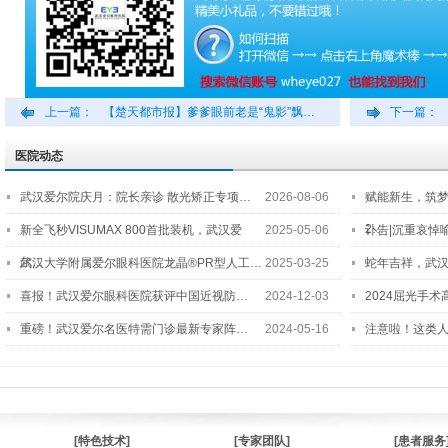
上一篇：
【楚天都市报】爹爹眼前老是“鬼影”飘…
下一篇：
医院动态
武汉爱尔院庆月：院长亲诊 散光矫正专项…
2026-08-06
赋能新生，筑
2…
新全飞秒VISUMAX 800首批装机，武汉爱
2025-05-06
讣告|沉重哀悼
尔…
武汉大学附属爱尔眼科医院龙晶®PR型人工…
2025-03-25
蛇年吉祥，武汉
喜报！武汉爱尔眼科医院获评中国近视防…
2024-12-03
2024屈光手
重磅！武汉爱尔名医特需门诊最新专家阵…
2024-05-16
注意啦！这类
[特色技术]
[专家团队]
[患者服务