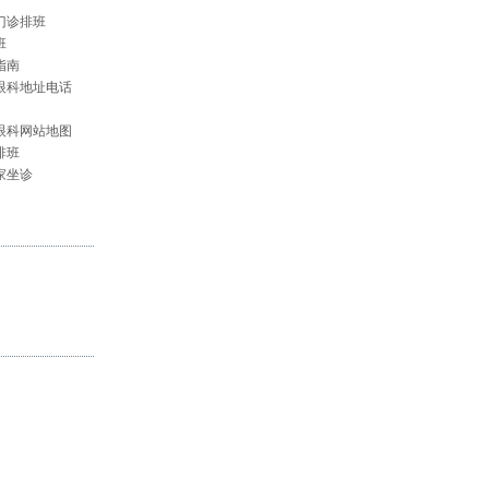
门诊排班
班
指南
眼科地址电话
眼科网站地图
排班
家坐诊