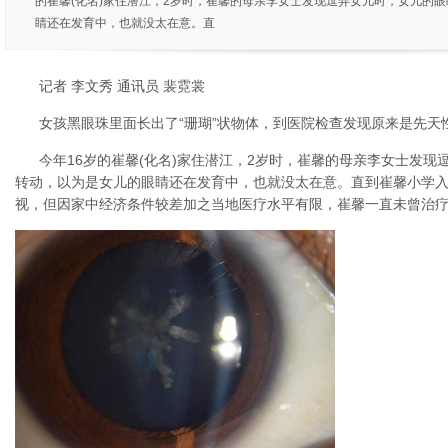
的崔馨(化名)家住潜江，2岁时，崔馨的母亲李女士发现逗弄女儿时，女儿的
睛还在发育中，也就没太在意。直
记者 李文秀 通讯员 裴霓裳
女孩黑眼珠里面长出了“珊瑚”状物体，到医院检查发现原来是先天
今年16岁的崔馨(化名)家住潜江，2岁时，崔馨的母亲李女士发
转动，以为是女儿的眼睛还在发育中，也就没太在意。直到崔馨小学
视，但因家中经济条件较差加之当地医疗水平有限，崔馨一直未曾治