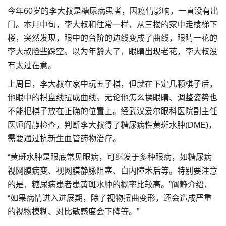
今年60岁的李大叔是糖尿病患者，因疫情影响，一直没有出
门。本月中旬，李大叔和往常一样，从三楼的家中走楼梯下
楼，突然发现，眼中的台阶的边线变成了曲线，眼睛一花的
李大叔险些踩空。以为年龄大了，眼睛出现老花，李大叔没
有太过在意。
上周日，李大叔在家中玩五子棋，但就在下定几颗棋子后，
他眼中的棋盘线扭成曲线。无论他怎么揉眼睛、调整姿势也
不能把棋子放在正确的位置上。经武汉爱尔眼科医院副主任
医师阎静检查，判断李大叔得了糖尿病性黄斑水肿(DME)，
需要通过抗新生血管药物治疗。
“黄斑水肿是眼底常见眼病，可继发于多种眼病，如糖尿病
视网膜病变、视网膜静脉阻塞、白内障术后等。特别要注意
的是，糖尿病患者患黄斑水肿的概率比较高。”阎静介绍，
“如果病情进入进展期，除了视物扭曲变形，还会造成严重
的视物模糊、对比敏感度会下降等。”