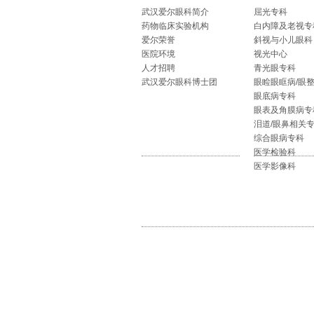
武汉爱尔眼科简介
屈光专科
药物临床实验机构
白内障及老视专
爱尔荣誉
斜视与小儿眼科
医院环境
视光中心
人才招聘
青光眼专科
武汉爱尔眼科博士团
眼睑眼眶病/眼
眼底病专科
眼表及角膜病专
泪道/眼鼻相关
综合眼病专科
医学检验科
医学影像科