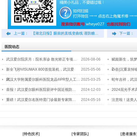
上一篇：
【湖北日报】眼前的直线变曲线 谨防糖…
下一篇：
医院动态
武汉爱尔院庆月：院长亲诊 散光矫正专项…
2026-08-06
赋能新生，筑
2…
新全飞秒VISUMAX 800首批装机，武汉爱
2025-05-06
讣告|沉重哀悼
尔…
武汉大学附属爱尔眼科医院龙晶®PR型人工…
2025-03-25
蛇年吉祥，武汉
喜报！武汉爱尔眼科医院获评中国近视防…
2024-12-03
2024屈光手
重磅！武汉爱尔名医特需门诊最新专家阵…
2024-05-16
注意啦！这类
[特色技术]
[专家团队]
[患者服务