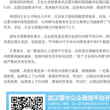
疫情得到控制后，王女士就想着来武汉爱尔眼科医院解决近视问题
0.05，左眼仅能看清手动，原来她不光近视，还患有白内障，亟须手
考虑到王女士才刚步入中年，日后各方面的用眼需求较多，对远、
汉爱尔眼科医院副院长、白内障与老视专科主任王勇博士为她推荐了飞
手术。术后，王女士双眼的视力均恢复到了1.0。
据有关调查报告显示，过去因高度近视引起的白内障不到10%，而
高度近视引发的。也就是说，平均每10个中年白内障患者中有4个都患
王勇表示，这一数据虽让人觉得不可思议，但高度近视确实更易引
内障案例越来越多，发病年龄也呈年轻化趋势，“老了才会得白内障”
致严重的并发症发生。
他提醒，高度近视患者一旦突然出现视力减退、视物模糊，一定要
面检查。如果患上了白内障，要做到早发现、早治疗，以期达到更好
全面检查。如果患上了白内障，要做到早发现、早治疗，以期达到更