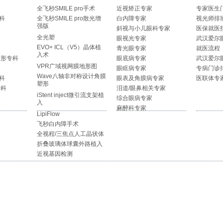
全飞秒SMILE pro手术
近视矫正专家
专家医生
科
全飞秒SMILE pro散光增
白内障专家
视光师排
强版
斜视与小儿眼科专家
医保就医
全光塑
眼视光专家
武汉爱尔
EVO+ ICL（V5）晶体植
青光眼专家
就医流程
入术
整形专科
眼底病专家
武汉爱尔
VPR广域视网膜地形图
眼眶病专家
专病门诊
Wave八轴非对称设计角膜
科
眼表及角膜病专家
医联体专
塑形
专科
泪道/眼鼻相关专家
iStent inject微引流支架植
综合眼病专家
入
麻醉科专家
LipiFlow
飞秒白内障手术
全视程/三焦点人工晶状体
折叠玻璃体球囊外路植入
近视基因检测