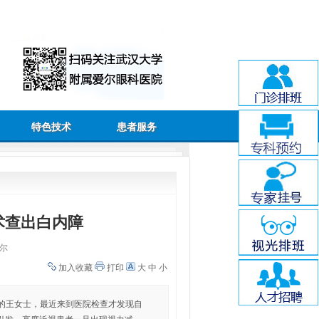
特色技术
患者服务
术查出白内障
尔
加入收藏
打印
大
中
小
镜的王女士，最近来到医院检查才发现自