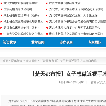
武汉大学爱尔眼科临床学院
武汉大学爱尔眼科研究院
国家药物临床试验机构
湖北省、武汉市基本医疗保险定点医疗机构
湖北省临床重点专科（眼科）
湖北省商业保险定点医院、大学生医保
湖北省住院医师规范化培训基地
湖北省归国华侨联合会侨爱心光明行定点医院
武汉市临床重点专科（眼科)
湖北省残疾人康复中心复明手术指定单位
中南大学爱尔眼科学院教学基地
湖北省慈善总会贫困眼疾患者救助定点医院
初访爱尔
爱尔新闻
诊疗项目
专家团队
首页
>
爱尔新闻
>
媒体报道
> 【楚天都市报】女子想做近视手术查出白内障
【楚天都市报】女子想做近视手
时间:
2020年05月04日
作者:武汉爱
楚天都市报5月1日讯(记者廖仕祺 通讯员裴霓裳)本来想通过近视手术摘掉眼