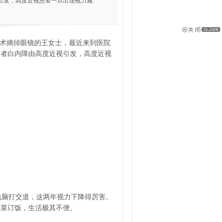
引发，高度近视患者一旦出现视力减
手术摘掉眼镜的王女士，最近来到医院
患者白内障由高度近视引发，高度近视
机电脑打交道，这两年视力下降得厉害。
订菜订饭，生活极其不便。