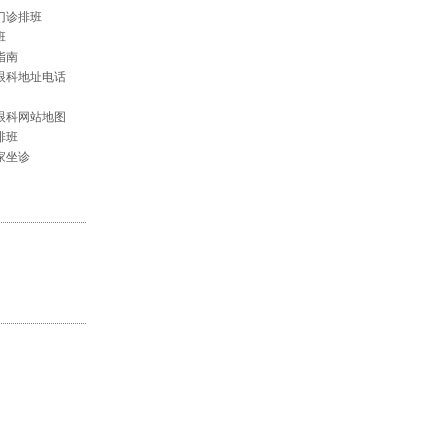
门诊排班
班
指南
眼科地址电话
眼科网站地图
排班
家坐诊