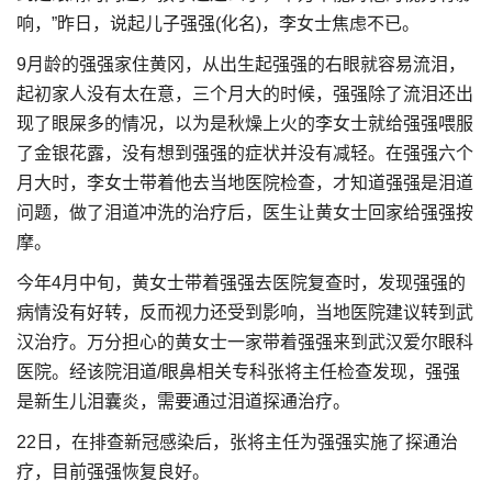
响，”昨日，说起儿子强强(化名)，李女士焦虑不已。
9月龄的强强家住黄冈，从出生起强强的右眼就容易流泪，
起初家人没有太在意，三个月大的时候，强强除了流泪还出
现了眼屎多的情况，以为是秋燥上火的李女士就给强强喂服
了金银花露，没有想到强强的症状并没有减轻。在强强六个
月大时，李女士带着他去当地医院检查，才知道强强是泪道
问题，做了泪道冲洗的治疗后，医生让黄女士回家给强强按
摩。
今年4月中旬，黄女士带着强强去医院复查时，发现强强的
病情没有好转，反而视力还受到影响，当地医院建议转到武
汉治疗。万分担心的黄女士一家带着强强来到武汉爱尔眼科
医院。经该院泪道/眼鼻相关专科张将主任检查发现，强强
是新生儿泪囊炎，需要通过泪道探通治疗。
22日，在排查新冠感染后，张将主任为强强实施了探通治
疗，目前强强恢复良好。