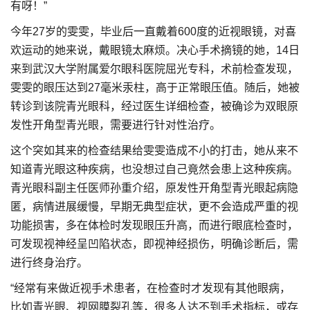
有呀！”
今年27岁的雯雯，毕业后一直戴着600度的近视眼镜，对喜
欢运动的她来说，戴眼镜太麻烦。决心手术摘镜的她，14日
来到武汉大学附属爱尔眼科医院屈光专科，术前检查发现，
雯雯的眼压达到27毫米汞柱，高于正常眼压值。随后，她被
转诊到该院青光眼科，经过医生详细检查，被确诊为双眼原
发性开角型青光眼，需要进行针对性治疗。
这个突如其来的检查结果给雯雯造成不小的打击，她从来不
知道青光眼这种疾病，也没想过自己竟然会患上这种疾病。
青光眼科副主任医师孙重介绍，原发性开角型青光眼起病隐
匿，病情进展缓慢，早期无典型症状，更不会造成严重的视
功能损害，多在体检时发现眼压升高，而进行眼底检查时，
可发现视神经呈凹陷状态，即视神经损伤，明确诊断后，需
进行终身治疗。
“经常有来做近视手术患者，在检查时才发现有其他眼病，
比如青光眼、视网膜裂孔等，很多人达不到手术指标，或存