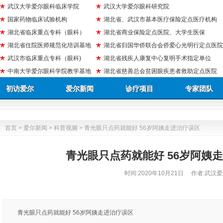
武汉大学爱尔眼科临床学院
武汉大学爱尔眼科研究院
国家药物临床试验机构
湖北省、武汉市基本医疗保险定点医疗机构
湖北省临床重点专科（眼科）
湖北省商业保险定点医院、大学生医保
湖北省住院医师规范化培训基地
湖北省归国华侨联合会侨爱心光明行定点医院
武汉市临床重点专科（眼科)
湖北省残疾人康复中心复明手术指定单位
中南大学爱尔眼科学院教学基地
湖北省慈善总会贫困眼疾患者救助定点医院
初访爱尔
爱尔新闻
诊疗项目
专家团队
首页
>
爱尔新闻
>
科普视频
> 青光眼只点药就能好 56岁阿姨走进治疗误区
青光眼只点药就能好 56岁阿姨
时间:
2020年10月21日
作者:武汉爱
青光眼只点药就能好 56岁阿姨走进治疗误区