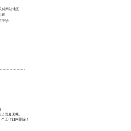
眼科网站地图
排班
家坐诊
图
应当面遵医嘱。
一个工作日内删除！