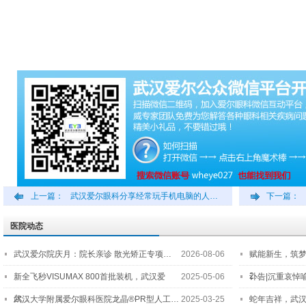
上一篇：
武汉爱尔眼科分享经常玩手机电脑的人…
下一篇：
医院动态
武汉爱尔院庆月：院长亲诊 散光矫正专项…
2026-08-06
赋能新生，筑
2…
新全飞秒VISUMAX 800首批装机，武汉爱
2025-05-06
讣告|沉重哀悼
尔…
武汉大学附属爱尔眼科医院龙晶®PR型人工…
2025-03-25
蛇年吉祥，武汉