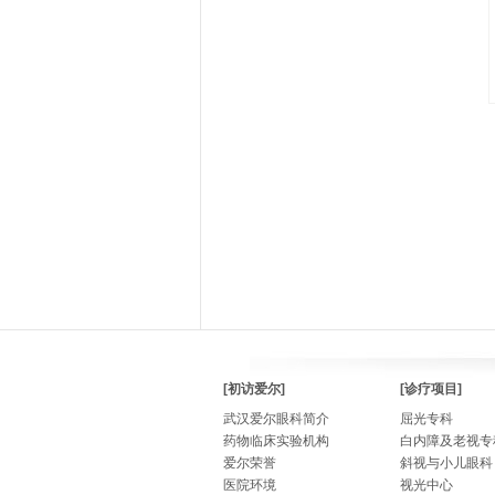
[初访爱尔]
[诊疗项目]
武汉爱尔眼科简介
屈光专科
药物临床实验机构
白内障及老视专
爱尔荣誉
斜视与小儿眼科
医院环境
视光中心