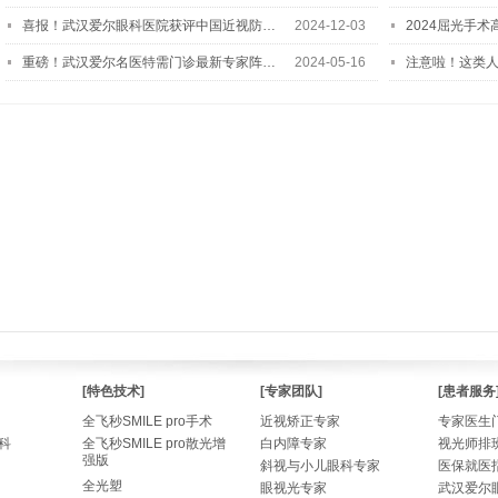
喜报！武汉爱尔眼科医院获评中国近视防…
2024-12-03
2024屈光手
重磅！武汉爱尔名医特需门诊最新专家阵…
2024-05-16
注意啦！这类
[特色技术]
[专家团队]
[患者服务
全飞秒SMILE pro手术
近视矫正专家
专家医生
科
全飞秒SMILE pro散光增
白内障专家
视光师排
强版
斜视与小儿眼科专家
医保就医
全光塑
眼视光专家
武汉爱尔