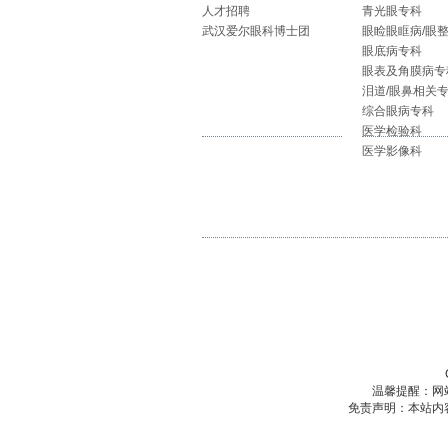
人才招聘
青光眼专科
武汉爱尔眼科博士团
眼睑眼眶病/眼
眼底病专科
眼表及角膜病专
泪道/眼鼻相关
综合眼病专科
医学检验科
医学影像科
温馨提醒：网
免责声明：本站内