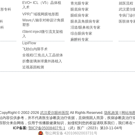
EVO+ ICL（V5）晶体植
青光眼专家
就医流程
入术
整形专科
眼底病专家
武汉爱尔
VPR广域视网膜地形图
眼眶病专家
专病门诊
Wave八轴非对称设计角膜
科
眼表及角膜病专家
医联体专
塑形
专科
泪道/眼鼻相关专家
iStent inject微引流支架植
综合眼病专家
入
麻醉科专家
LipiFlow
飞秒白内障手术
全视程/三焦点人工晶状体
折叠玻璃体球囊外路植入
近视基因检测
CopyRight © 2002-2026
武汉爱尔眼科医院
All Rights Reserved.
隐私政策
|
网站地
站内容仅供参考，并不代表医生诊断及治疗依据，且病情因人而异，疾病诊断及治疗
容部分来自网络，仅用于传播眼健康知识，如侵犯到您的权益请联系我们，我们将在
ICP备案:
鄂ICP备05008407号-1
（武）医广（2023）第10-11-04号
鄂公网安备 42010602003731号