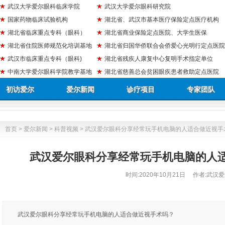
武汉大学爱尔眼科临床学院
武汉大学爱尔眼科研究院
国家药物临床试验机构
湖北省、武汉市基本医疗保险定点医疗机构
湖北省临床重点专科（眼科）
湖北省商业保险定点医院、大学生医保
湖北省住院医师规范化培训基地
湖北省归国华侨联合会侨爱心光明行定点医院
武汉市临床重点专科（眼科)
湖北省残疾人康复中心复明手术指定单位
中南大学爱尔眼科学院教学基地
湖北省慈善总会贫困眼疾患者救助定点医院
初访爱尔
爱尔新闻
诊疗项目
专家团队
首页
>
爱尔新闻
>
科普视频
> 武汉爱尔眼科分享经常玩手机电脑的人适合做近视手
武汉爱尔眼科分享经常玩手机电脑的人
时间:
2020年10月21日
作者:武汉爱
武汉爱尔眼科分享经常玩手机电脑的人适合做近视手术吗？