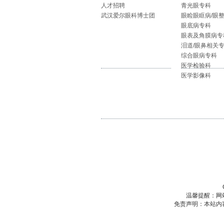
人才招聘
青光眼专科
武汉爱尔眼科博士团
眼睑眼眶病/眼
眼底病专科
眼表及角膜病专
泪道/眼鼻相关
综合眼病专科
医学检验科
医学影像科
温馨提醒：网
免责声明：本站内