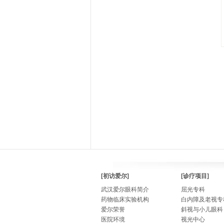
[初访爱尔]
[诊疗项目]
武汉爱尔眼科简介
屈光专科
药物临床实验机构
白内障及老视专
爱尔荣誉
斜视与小儿眼科
医院环境
视光中心