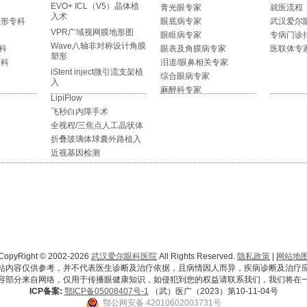
EVO+ ICL（V5）晶体植
青光眼专家
就医流程
入术
整形专科
眼底病专家
武汉爱尔
VPR广域视网膜地形图
眼眶病专家
专病门诊
Wave八轴非对称设计角膜
科
眼表及角膜病专家
医联体专
塑形
专科
泪道/眼鼻相关专家
iStent inject微引流支架植
综合眼病专家
入
麻醉科专家
LipiFlow
飞秒白内障手术
全视程/三焦点人工晶状体
折叠玻璃体球囊外路植入
近视基因检测
CopyRight © 2002-2026
武汉爱尔眼科医院
All Rights Reserved.
隐私政策
|
网站地
站内容仅供参考，并不代表医生诊断及治疗依据，且病情因人而异，疾病诊断及治疗
容部分来自网络，仅用于传播眼健康知识，如侵犯到您的权益请联系我们，我们将在
ICP备案:
鄂ICP备05008407号-1
（武）医广（2023）第10-11-04号
鄂公网安备 42010602003731号