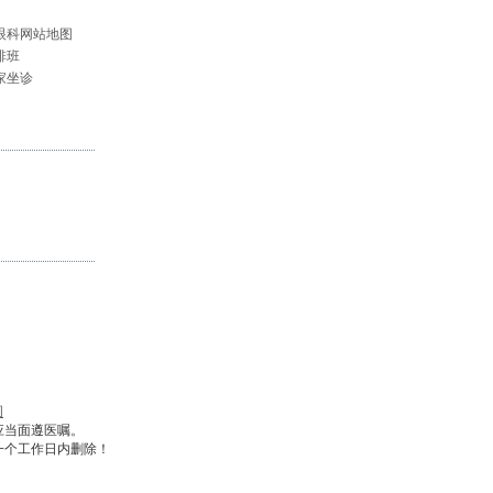
眼科网站地图
排班
家坐诊
图
应当面遵医嘱。
一个工作日内删除！