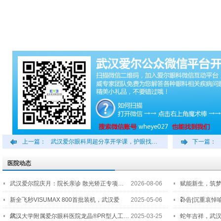
上一篇：
武汉爱尔眼科周超分享开学课，护眼找…
下一篇：
医院动态
武汉爱尔院庆月：院长亲诊 散光矫正专项…
2026-08-06
赋能新生，筑
2…
新全飞秒VISUMAX 800首批装机，武汉爱
2025-05-06
讣告|沉重哀悼
尔…
武汉大学附属爱尔眼科医院龙晶®PR型人工…
2025-03-25
蛇年吉祥，武汉