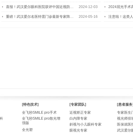
喜报！武汉爱尔眼科医院获评中国近视防…
2024-12-03
2024屈光手
重磅！武汉爱尔名医特需门诊最新专家阵…
2024-05-16
注意啦！这类
[特色技术]
[专家团队]
[患者服务
全飞秒SMILE pro手术
近视矫正专家
专家医生
科
全飞秒SMILE pro散光增
白内障专家
视光师排
强版
斜视与小儿眼科专家
医保就医
全光塑
眼视光专家
武汉爱尔