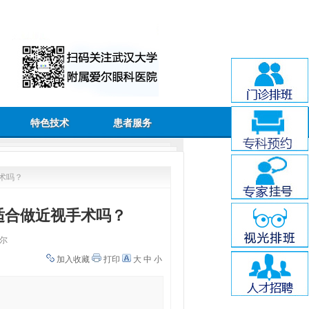
特色技术
患者服务
术吗？
适合做近视手术吗？
尔
加入收藏
打印
大
中
小