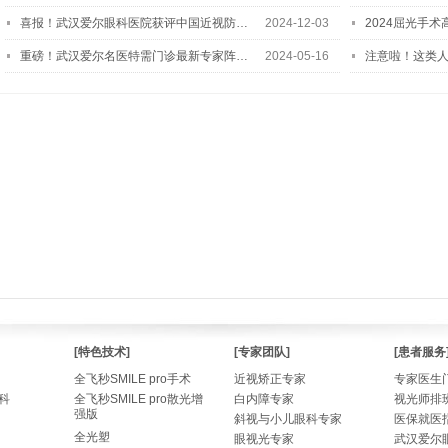
喜报！武汉爱尔眼科医院获评中国近视防…
2024-12-03
2024屈光手
重磅！武汉爱尔名医特需门诊最新专家阵…
2024-05-16
注意啦！这类
[特色技术]
[专家团队]
[患者服务
全飞秒SMILE pro手术
近视矫正专家
专家医生
科
全飞秒SMILE pro散光增
白内障专家
视光师排
强版
斜视与小儿眼科专家
医保就医
全光塑
眼视光专家
武汉爱尔