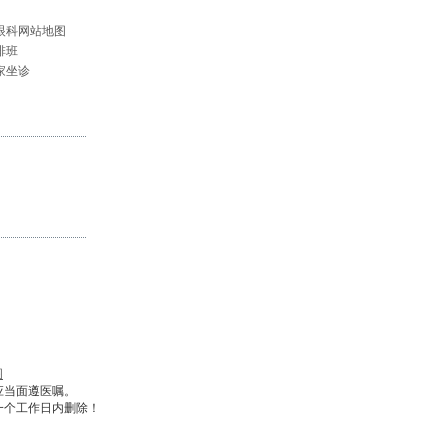
眼科网站地图
排班
家坐诊
图
应当面遵医嘱。
一个工作日内删除！