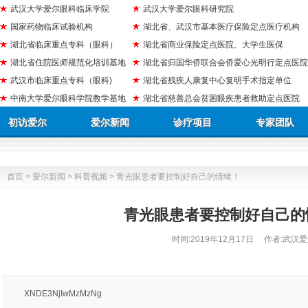
武汉大学爱尔眼科临床学院
武汉大学爱尔眼科研究院
国家药物临床试验机构
湖北省、武汉市基本医疗保险定点医疗机构
湖北省临床重点专科（眼科）
湖北省商业保险定点医院、大学生医保
湖北省住院医师规范化培训基地
湖北省归国华侨联合会侨爱心光明行定点医院
武汉市临床重点专科（眼科)
湖北省残疾人康复中心复明手术指定单位
中南大学爱尔眼科学院教学基地
湖北省慈善总会贫困眼疾患者救助定点医院
初访爱尔
爱尔新闻
诊疗项目
专家团队
首页
>
爱尔新闻
>
科普视频
> 青光眼患者要控制好自己的情绪！
青光眼患者要控制好自己的
时间:
2019年12月17日
作者:武汉爱
XNDE3NjIwMzMzNg