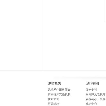
[初访爱尔]
[诊疗项目]
武汉爱尔眼科简介
屈光专科
药物临床实验机构
白内障及老视专
爱尔荣誉
斜视与小儿眼科
医院环境
视光中心