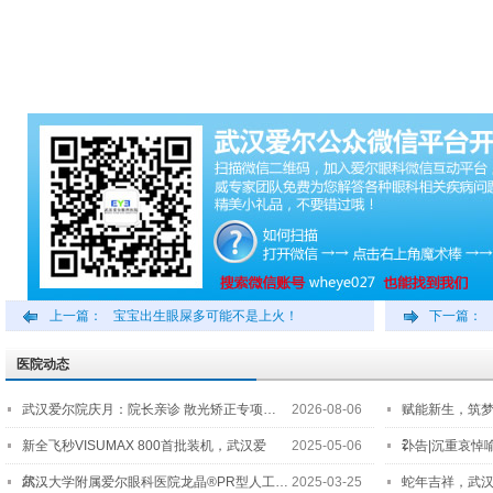
上一篇：
宝宝出生眼屎多可能不是上火！
下一篇：
医院动态
武汉爱尔院庆月：院长亲诊 散光矫正专项…
2026-08-06
赋能新生，筑
2…
新全飞秒VISUMAX 800首批装机，武汉爱
2025-05-06
讣告|沉重哀悼
尔…
武汉大学附属爱尔眼科医院龙晶®PR型人工…
2025-03-25
蛇年吉祥，武汉