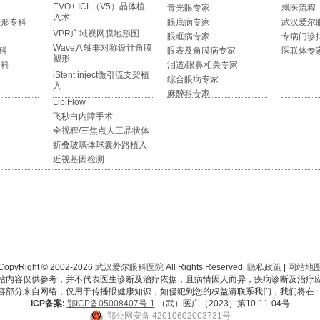
EVO+ ICL（V5）晶体植
青光眼专家
就医流程
入术
整形专科
眼底病专家
武汉爱尔
VPR广域视网膜地形图
眼眶病专家
专病门诊
Wave八轴非对称设计角膜
科
眼表及角膜病专家
医联体专
塑形
专科
泪道/眼鼻相关专家
iStent inject微引流支架植
综合眼病专家
入
麻醉科专家
LipiFlow
飞秒白内障手术
全视程/三焦点人工晶状体
折叠玻璃体球囊外路植入
近视基因检测
CopyRight © 2002-2026
武汉爱尔眼科医院
All Rights Reserved.
隐私政策
|
网站地
站内容仅供参考，并不代表医生诊断及治疗依据，且病情因人而异，疾病诊断及治疗
容部分来自网络，仅用于传播眼健康知识，如侵犯到您的权益请联系我们，我们将在
ICP备案:
鄂ICP备05008407号-1
（武）医广（2023）第10-11-04号
鄂公网安备 42010602003731号