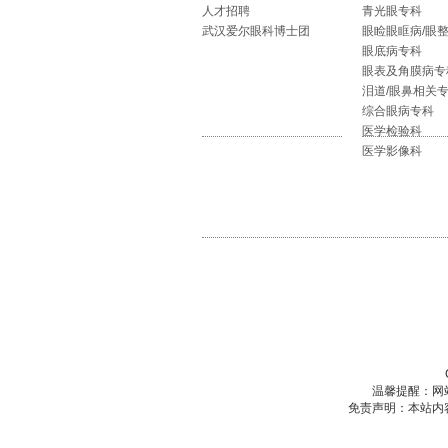
人才招聘
青光眼专科
武汉爱尔眼科博士团
眼睑眼眶病/眼
眼底病专科
眼表及角膜病专
泪道/眼鼻相关
综合眼病专科
医学检验科
医学影像科
温馨提醒：网
免责声明：本站内