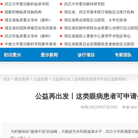
武汉大学爱尔眼科临床学院
武汉大学爱尔眼科研究院
国家药物临床试验机构
湖北省、武汉市基本医疗保险定点医疗机构
湖北省临床重点专科（眼科）
湖北省商业保险定点医院、大学生医保
湖北省住院医师规范化培训基地
湖北省归国华侨联合会侨爱心光明行定点医院
武汉市临床重点专科（眼科)
湖北省残疾人康复中心复明手术指定单位
中南大学爱尔眼科学院教学基地
湖北省慈善总会贫困眼疾患者救助定点医院
初访爱尔
爱尔新闻
诊疗项目
专家团队
首页
>
爱尔新闻
>
公益慈善
> 公益再出发丨这类眼病患者可申请公益救助啦！
公益再出发丨这类眼病患者可申请
时间:
2022年07月24日
作者:aier
为积极响应“健康中国”的战略，大幅提升全民眼健康水平，武汉大学附属爱尔