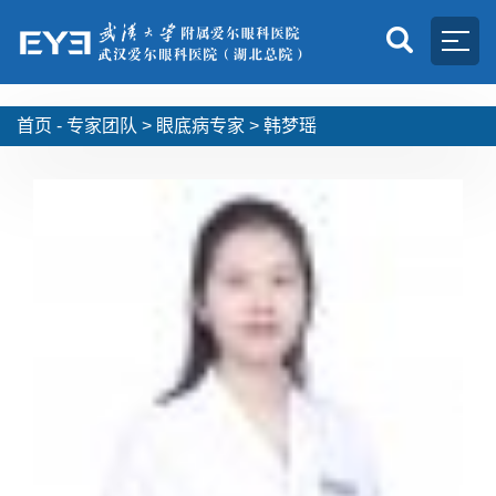
首页 -
专家团队
>
眼底病专家
>
韩梦瑶