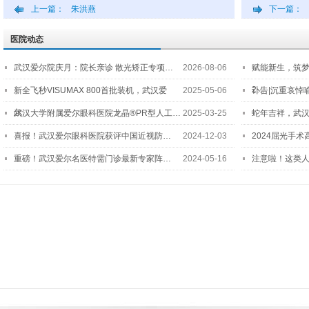
上一篇：
朱洪燕
下一篇：
医院动态
武汉爱尔院庆月：院长亲诊 散光矫正专项…
2026-08-06
赋能新生，筑
2…
新全飞秒VISUMAX 800首批装机，武汉爱
2025-05-06
讣告|沉重哀悼
尔…
武汉大学附属爱尔眼科医院龙晶®PR型人工…
2025-03-25
蛇年吉祥，武汉
喜报！武汉爱尔眼科医院获评中国近视防…
2024-12-03
2024屈光手
重磅！武汉爱尔名医特需门诊最新专家阵…
2024-05-16
注意啦！这类