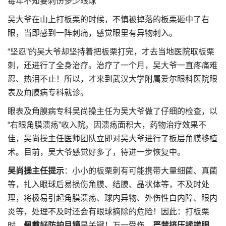
每年不知要刺伤多少眼球
吴大爷在山上打板栗的时候，不慎被掉落的板栗砸中了右
眼，当即感到一阵刺痛，感觉眼里有异物刺入。
“坚忍”的吴大爷却坚持着把板栗打完，才去当地医院取板栗
刺，还进行了全身治疗。治疗了一个月，吴大爷一直疼痛难
忍、热泪不止！所以，才来到武汉大学附属爱尔眼科医院眼
表及角膜病专科就诊。
眼表及角膜病专科吴尚操主任为吴大爷做了仔细的检查，以
“右眼角膜溃疡”收入院。因溃疡面积大，药物治疗效果不
佳，吴尚操主任医师团队立即对吴大爷进行了板层角膜移植
术。目前，吴大爷感觉好多了，待进一步恢复中。
吴尚操主任提示
：小小的板栗刺有可能携带大量细菌、真菌
等，扎入眼球后易损伤角膜、结膜、晶状体等，不及时处
理，将极易引起角膜溃疡、球内异物、外伤性白内障、眼内
炎等，处理不及时还会有眼球摘除的危险！因此：打板栗
时，
佩戴好防护目镜
是关键！万一受伤，
严禁挤压揉搓眼