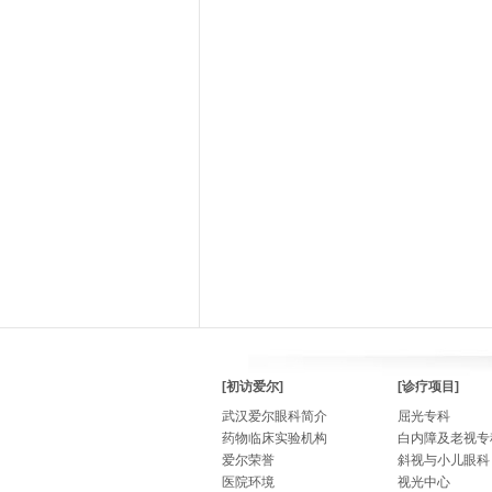
[初访爱尔]
[诊疗项目]
武汉爱尔眼科简介
屈光专科
药物临床实验机构
白内障及老视专
爱尔荣誉
斜视与小儿眼科
医院环境
视光中心