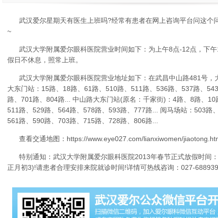
武汉爱尔星期天有医生上班吗?经常有患者在网上咨询平台问这个
~
武汉大学附属爱尔眼科医院营业时间如下：为上午8点-12点，下午1
假日不休息，照常上班。
武汉大学附属爱尔眼科医院营业地址如下：在武昌中山路481号，
大东门站：15路、18路、61路、510路、511路、536路、537路、543
路、701路、804路... 中山路大东门站(原名：千家街)：4路、8路、10
511路、529路、564路、578路、593路、777路... 阅马场站：503路
561路、590路、703路、715路、728路、806路...
查看交通地图：https://www.eye027.com/lianxiwomen/jiaotong.ht
特别通知：武汉大学附属爱尔眼科医院2013年春节正式放假时间：公
正月初3)!请患者合理安排来院就诊时间!详情可热线咨询：027-6889399