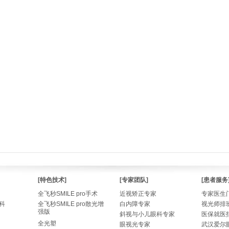
[特色技术]
[专家团队]
[患者服务
全飞秒SMILE pro手术
近视矫正专家
专家医生
科
全飞秒SMILE pro散光增
白内障专家
视光师排
强版
斜视与小儿眼科专家
医保就医
全光塑
眼视光专家
武汉爱尔