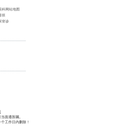
眼科网站地图
排班
家坐诊
图
应当面遵医嘱。
一个工作日内删除！