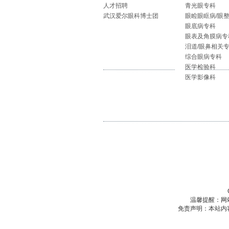
人才招聘
青光眼专科
武汉爱尔眼科博士团
眼睑眼眶病/眼
眼底病专科
眼表及角膜病专
泪道/眼鼻相关
综合眼病专科
医学检验科
医学影像科
温馨提醒：网
免责声明：本站内