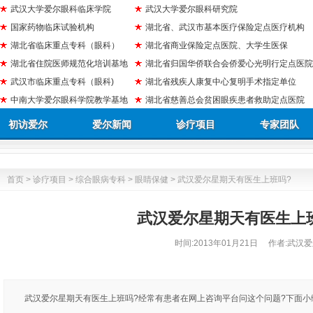
武汉大学爱尔眼科临床学院
武汉大学爱尔眼科研究院
国家药物临床试验机构
湖北省、武汉市基本医疗保险定点医疗机构
湖北省临床重点专科（眼科）
湖北省商业保险定点医院、大学生医保
湖北省住院医师规范化培训基地
湖北省归国华侨联合会侨爱心光明行定点医院
武汉市临床重点专科（眼科)
湖北省残疾人康复中心复明手术指定单位
中南大学爱尔眼科学院教学基地
湖北省慈善总会贫困眼疾患者救助定点医院
初访爱尔
爱尔新闻
诊疗项目
专家团队
首页
>
诊疗项目
>
综合眼病专科
>
眼睛保健
> 武汉爱尔星期天有医生上班吗?
武汉爱尔星期天有医生上
时间:
2013年01月21日
作者:武汉爱
武汉爱尔星期天有医生上班吗?经常有患者在网上咨询平台问这个问题?下面小