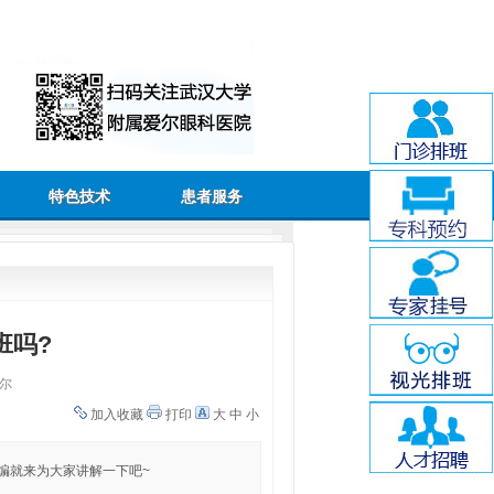
特色技术
患者服务
班吗?
尔
加入收藏
打印
大
中
小
编就来为大家讲解一下吧~