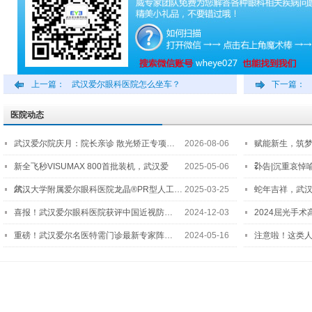
上一篇：
武汉爱尔眼科医院怎么坐车？
下一篇：
医院动态
武汉爱尔院庆月：院长亲诊 散光矫正专项…
2026-08-06
赋能新生，筑
2…
新全飞秒VISUMAX 800首批装机，武汉爱
2025-05-06
讣告|沉重哀悼
尔…
武汉大学附属爱尔眼科医院龙晶®PR型人工…
2025-03-25
蛇年吉祥，武汉
喜报！武汉爱尔眼科医院获评中国近视防…
2024-12-03
2024屈光手
重磅！武汉爱尔名医特需门诊最新专家阵…
2024-05-16
注意啦！这类