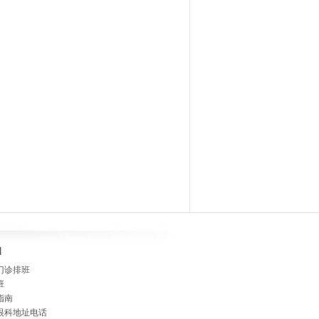
]
门诊排班
班
指南
眼科地址电话