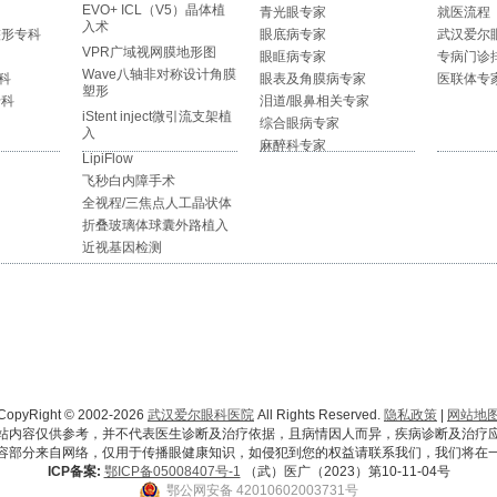
EVO+ ICL（V5）晶体植
青光眼专家
就医流程
入术
整形专科
眼底病专家
武汉爱尔
VPR广域视网膜地形图
眼眶病专家
专病门诊
Wave八轴非对称设计角膜
科
眼表及角膜病专家
医联体专
塑形
专科
泪道/眼鼻相关专家
iStent inject微引流支架植
综合眼病专家
入
麻醉科专家
LipiFlow
飞秒白内障手术
全视程/三焦点人工晶状体
折叠玻璃体球囊外路植入
近视基因检测
CopyRight © 2002-2026
武汉爱尔眼科医院
All Rights Reserved.
隐私政策
|
网站地
站内容仅供参考，并不代表医生诊断及治疗依据，且病情因人而异，疾病诊断及治疗
容部分来自网络，仅用于传播眼健康知识，如侵犯到您的权益请联系我们，我们将在
ICP备案:
鄂ICP备05008407号-1
（武）医广（2023）第10-11-04号
鄂公网安备 42010602003731号