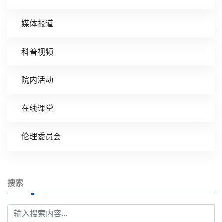
媒体报道
科普视频
院内活动
在线课堂
伦理委员会
搜索