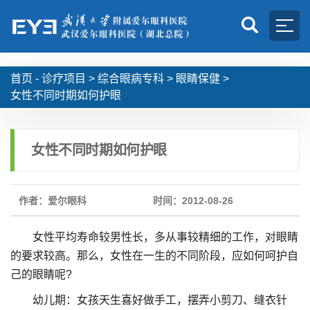
首页 -
诊疗项目
>
综合眼病专科
>
眼睛保健
>
女性不同时期如何护眼
女性不同时期如何护眼
作者：爱尔眼科
时间：2012-08-26
女性平均寿命较男性长，多从事较精细的工作，对眼睛
的要求较高。那么，女性在一生的不同阶段，应如何呵护自
己的眼睛呢?
幼儿期：女孩天生喜好做手工，摆弄小剪刀、缝衣针