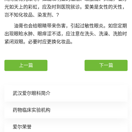
光如天上的彩虹，应及时到医院就诊。爱美是女性的天性，
岂不知化妆品、染发剂、?
油膏也会给眼睛带来伤害，引起过敏性眼炎。如您定期
出现眼睑水肿、眼痒涩不适，应注意在洗头、洗澡、洗脸时
紧闭双眼。必要时应更换化妆品。
上一篇
下一篇
武汉爱尔眼科简介
药物临床实验机构
爱尔荣誉