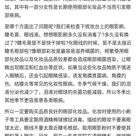
加，其中有一部分女性是长期使用眼部化妆品不当而引发眼
部疾病。
是哪个方面出了问题呢?我们来检查下梳妆台上的眼影刷、
睫毛膏、眼线液。想想眼影刷多久没有消毒了?多久没有换
过了?睫毛膏是不是快干掉啦?化眼线的时候，是不是太接近
睫毛根部啦?像眼部彩妆是最容易滋养细菌的，频繁使用眼
部化妆品以及化妆品品质较差都会造成眼部细菌感染，让眼
睛出现眼涩和红血丝等症状。如果当这些化妆品物质不慎进
入眼睛后，还会引起眼睛感染，诱发角膜真菌病、角膜灼
伤、结膜炎等常见的化妆性眼病。冬季气候干燥，我们的泪
液分泌也减少了，泪液对眼球的杀菌功能减弱，所以冬季比
其他季节更容易患各类眼病。
所以一定要购买品质良好的眼部化妆品。化妆时使用的小刷
子等工具要定期用酒精棉球擦拭消毒。描绘的眼妆不要离眼
球太近，眼线不要太靠近睫毛根部。取用眼影粉时不要使其