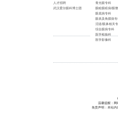
人才招聘
青光眼专科
武汉爱尔眼科博士团
眼睑眼眶病/眼
眼底病专科
眼表及角膜病专
泪道/眼鼻相关
综合眼病专科
医学检验科
医学影像科
温馨提醒：网
免责声明：本站内