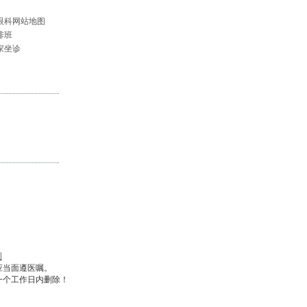
眼科网站地图
排班
家坐诊
图
应当面遵医嘱。
一个工作日内删除！