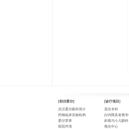
[初访爱尔]
[诊疗项目]
武汉爱尔眼科简介
屈光专科
药物临床实验机构
白内障及老视专
爱尔荣誉
斜视与小儿眼科
医院环境
视光中心