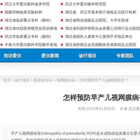
武汉大学爱尔眼科临床学院
武汉大学爱尔眼科研究院
国家药物临床试验机构
湖北省、武汉市基本医疗保险定点医疗机构
湖北省临床重点专科（眼科）
湖北省商业保险定点医院、大学生医保
湖北省住院医师规范化培训基地
湖北省归国华侨联合会侨爱心光明行定点医院
武汉市临床重点专科（眼科)
湖北省残疾人康复中心复明手术指定单位
中南大学爱尔眼科学院教学基地
湖北省慈善总会贫困眼疾患者救助定点医院
初访爱尔
爱尔新闻
诊疗项目
专家团队
首页
>
诊疗项目
>
眼底病专科
>
视网膜疾病
> 怎样预防早产儿视网膜病变？
怎样预防早产儿视网膜病
时间:
2013年01月02日
作者:武汉爱
早产儿视网膜病变(retinopathy of prematurity, ROP)是未成熟或