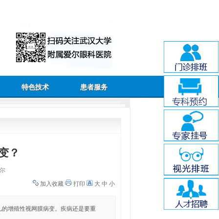
特色技术
患者服务
变？
尔
加入收藏
打印
大
中
小
低体重出生婴儿的增殖性视网膜病变。疾病还是要重