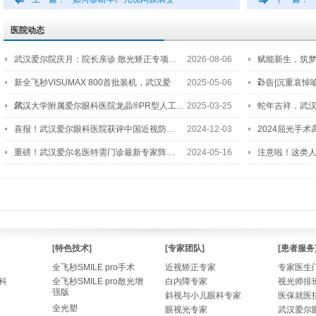
医院动态
武汉爱尔院庆月：院长亲诊 散光矫正专项…
2026-08-06
赋能新生，筑
2…
新全飞秒VISUMAX 800首批装机，武汉爱
2025-05-06
讣告|沉重哀悼
尔…
武汉大学附属爱尔眼科医院龙晶®PR型人工…
2025-03-25
蛇年吉祥，武汉
喜报！武汉爱尔眼科医院获评中国近视防…
2024-12-03
2024屈光手
重磅！武汉爱尔名医特需门诊最新专家阵…
2024-05-16
注意啦！这类
[特色技术]
[专家团队]
[患者服务
全飞秒SMILE pro手术
近视矫正专家
专家医生
科
全飞秒SMILE pro散光增
白内障专家
视光师排
强版
斜视与小儿眼科专家
医保就医
全光塑
眼视光专家
武汉爱尔