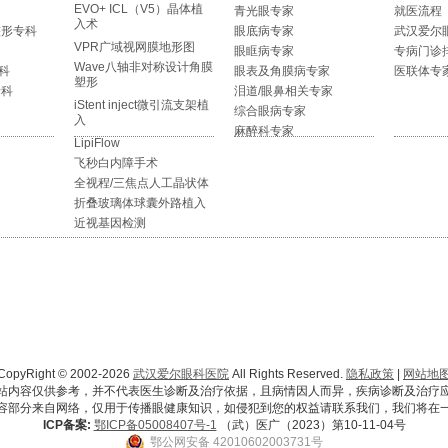
EVO+ ICL（V5）晶体植
青光眼专家
就医流程
入术
整形专科
眼底病专家
武汉爱尔
VPR广域视网膜地形图
眼眶病专家
专病门诊
Wave八轴非对称设计角膜
科
眼表及角膜病专家
医联体专
塑形
专科
泪道/眼鼻相关专家
iStent inject微引流支架植
综合眼病专家
入
麻醉科专家
LipiFlow
飞秒白内障手术
全视程/三焦点人工晶状体
折叠玻璃体球囊外路植入
近视基因检测
CopyRight © 2002-2026
武汉爱尔眼科医院
All Rights Reserved.
隐私政策
|
网站地
站内容仅供参考，并不代表医生诊断及治疗依据，且病情因人而异，疾病诊断及治疗
容部分来自网络，仅用于传播眼健康知识，如侵犯到您的权益请联系我们，我们将在
ICP备案:
鄂ICP备05008407号-1
（武）医广（2023）第10-11-04号
鄂公网安备 42010602003731号