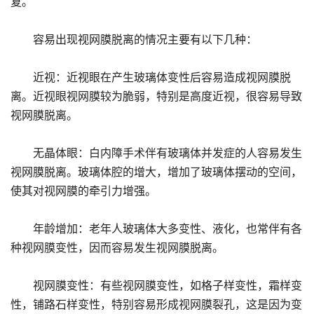
复。
容易出现视网膜脱离的情况主要有以下几种：
近视：近视眼在产生玻璃体变性后容易造成视网膜脱
离。近视眼视网膜较为脆弱，特别是高度近视，很容易导致
视网膜脱离。
无晶体眼：白内障手术伴有玻璃体并发症的人容易发生
视网膜脱离。玻璃体腔的增大，增加了玻璃体摆动的空间，
使其对视网膜的牵引力增强。
年龄增加：老年人玻璃体大多变性、液化，也常伴有各
种视网膜变性，因而容易发生视网膜脱离。
视网膜变性：有些视网膜变性，如格子样变性，霜样变
性，铺路石样变性，特别容易形成视网膜裂孔，这是因为变