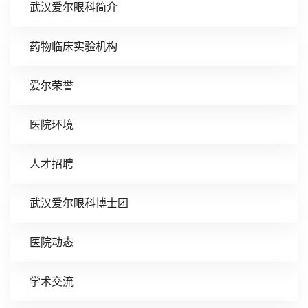
武汉爱尔眼科简介
药物临床实验机构
爱尔荣誉
医院环境
人才招聘
武汉爱尔眼科博士团
医院动态
学术交流