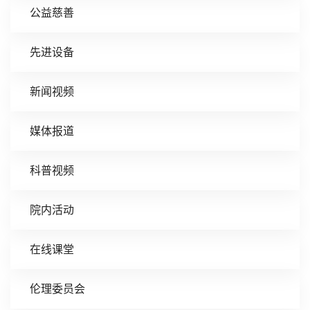
公益慈善
先进设备
新闻视频
媒体报道
科普视频
院内活动
在线课堂
伦理委员会