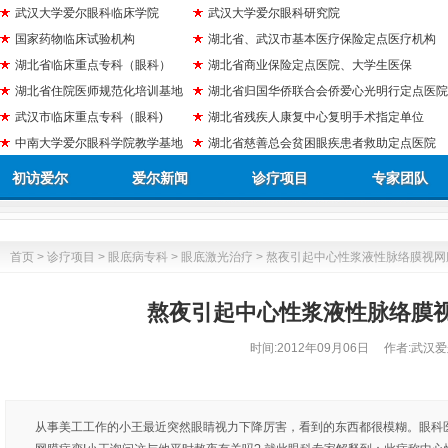
武汉大学爱尔眼科临床学院
武汉大学爱尔眼科研究院
国家药物临床试验机构
湖北省、武汉市基本医疗保险定点医疗机构
湖北省临床重点专科（眼科）
湖北省商业保险定点医院、大学生医保
湖北省住院医师规范化培训基地
湖北省归国华侨联合会侨爱心光明行定点医院
武汉市临床重点专科（眼科)
湖北省残疾人康复中心复明手术指定单位
中南大学爱尔眼科学院教学基地
湖北省慈善总会贫困眼疾患者救助定点医院
初访爱尔
爱尔新闻
诊疗项目
专家团队
首页
>
诊疗项目
>
眼底病专科
>
眼底激光治疗
> 熬夜引起中心性浆液性脉络膜视网
熬夜引起中心性浆液性脉络膜
时间:
2012年09月06日
作者:武汉爱
从事美工工作的小王最近突然眼睛视力下降厉害，看到的东西都很模糊。眼科