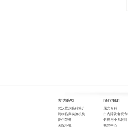
[初访爱尔]
[诊疗项目]
武汉爱尔眼科简介
屈光专科
药物临床实验机构
白内障及老视专
爱尔荣誉
斜视与小儿眼科
医院环境
视光中心