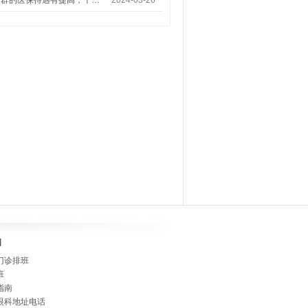
人群的医保待遇有提高，千…
2024-03-26
]
门诊排班
班
指南
眼科地址电话