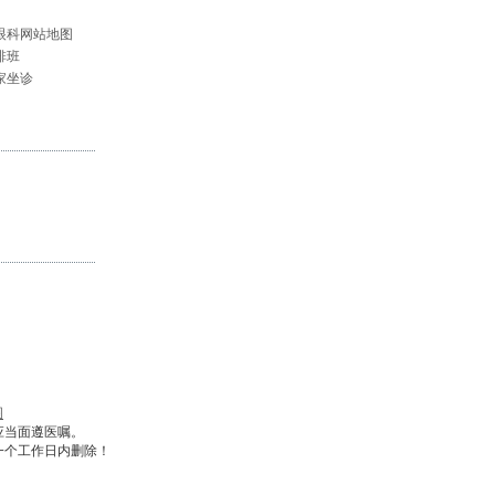
眼科网站地图
排班
家坐诊
图
应当面遵医嘱。
一个工作日内删除！