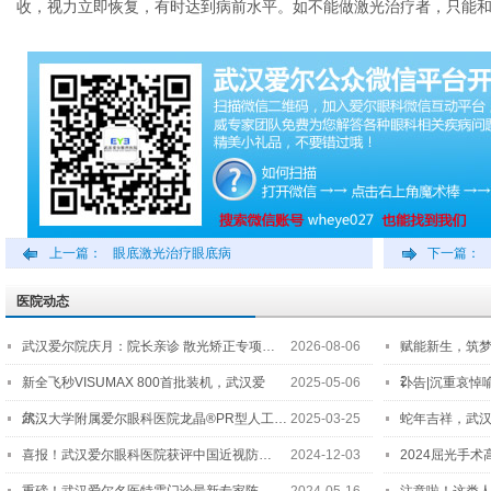
收，视力立即恢复，有时达到病前水平。如不能做激光治疗者，只能
上一篇：
眼底激光治疗眼底病
下一篇：
医院动态
武汉爱尔院庆月：院长亲诊 散光矫正专项…
2026-08-06
赋能新生，筑
2…
新全飞秒VISUMAX 800首批装机，武汉爱
2025-05-06
讣告|沉重哀悼
尔…
武汉大学附属爱尔眼科医院龙晶®PR型人工…
2025-03-25
蛇年吉祥，武汉
喜报！武汉爱尔眼科医院获评中国近视防…
2024-12-03
2024屈光手