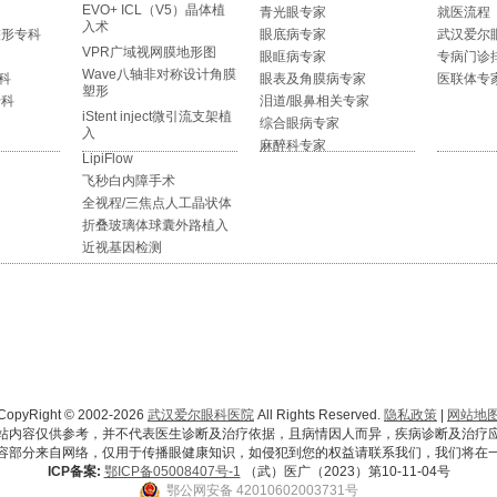
EVO+ ICL（V5）晶体植
青光眼专家
就医流程
入术
整形专科
眼底病专家
武汉爱尔
VPR广域视网膜地形图
眼眶病专家
专病门诊
Wave八轴非对称设计角膜
科
眼表及角膜病专家
医联体专
塑形
专科
泪道/眼鼻相关专家
iStent inject微引流支架植
综合眼病专家
入
麻醉科专家
LipiFlow
飞秒白内障手术
全视程/三焦点人工晶状体
折叠玻璃体球囊外路植入
近视基因检测
CopyRight © 2002-2026
武汉爱尔眼科医院
All Rights Reserved.
隐私政策
|
网站地
站内容仅供参考，并不代表医生诊断及治疗依据，且病情因人而异，疾病诊断及治疗
容部分来自网络，仅用于传播眼健康知识，如侵犯到您的权益请联系我们，我们将在
ICP备案:
鄂ICP备05008407号-1
（武）医广（2023）第10-11-04号
鄂公网安备 42010602003731号