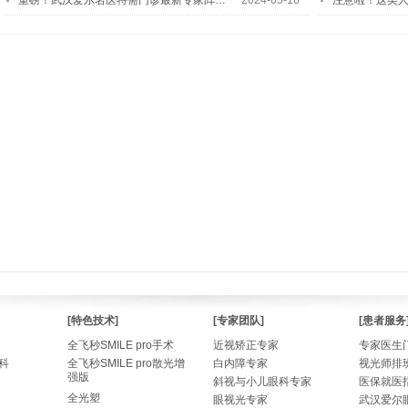
重磅！武汉爱尔名医特需门诊最新专家阵…
2024-05-16
注意啦！这类
[特色技术]
[专家团队]
[患者服务
全飞秒SMILE pro手术
近视矫正专家
专家医生
科
全飞秒SMILE pro散光增
白内障专家
视光师排
强版
斜视与小儿眼科专家
医保就医
全光塑
眼视光专家
武汉爱尔