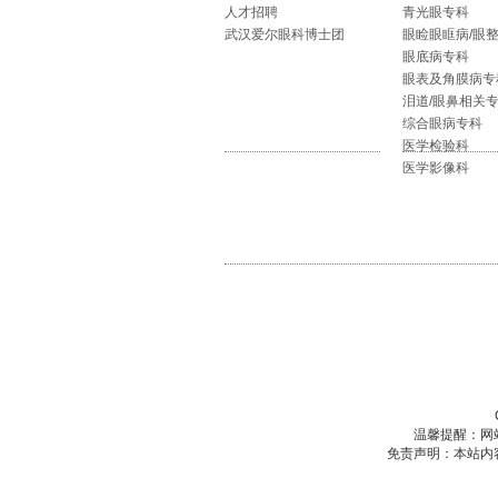
人才招聘
青光眼专科
武汉爱尔眼科博士团
眼睑眼眶病/眼
眼底病专科
眼表及角膜病专
泪道/眼鼻相关
综合眼病专科
医学检验科
医学影像科
温馨提醒：网
免责声明：本站内