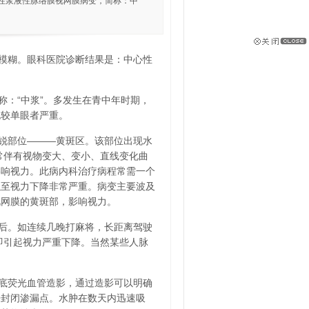
心性浆液性脉络膜视网膜病变，简称：中
模糊。眼科医院诊断结果是：中心性
：“中浆”。多发生在青中年时期，
也较单眼者严重。
锐部位———黄斑区。该部位出现水
，常伴有视物变大、变小、直线变化曲
影响视力。此病内科治疗病程常需一个
以至视力下降非常严重。病变主要波及
视网膜的黄斑部，影响视力。
后。如连续几晚打麻将，长距离驾驶
即引起视力严重下降。当然某些人脉
底荧光血管造影，通过造影可以明确
来封闭渗漏点。水肿在数天内迅速吸