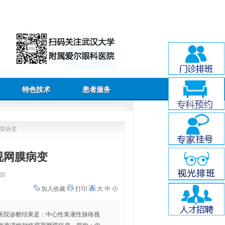
特色技术
患者服务
膜病变
视网膜病变
尔
加入收藏
打印
大
中
小
医院诊断结果是：中心性浆液性脉络视