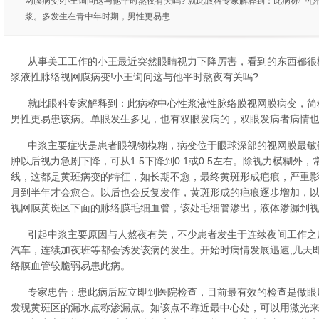
网膜病变!小王询问这与他平时熬夜有关吗? 就此眼科专家解释到：此病称中
浆。多发生在青中年时期，男性更易患
从事美工工作的小王最近突然眼睛视力下降厉害，看到的东西都很
浆液性脉络视网膜病变!小王询问这与他平时熬夜有关吗?
就此眼科专家解释到：此病称中心性浆液性脉络膜视网膜病变，简称
男性更易患该病。单眼发生多见，也有双眼发病的，双眼发病者病情
中浆主要症状是患者眼视物模糊，病变位于眼球深部的视网膜最敏
肿以后视力急剧下降，可从1.5下降到0.1或0.5左右。除视力模糊外
线，这都是黄斑病变的特征，如长期不愈，最终黄斑形成疤痕，严重
月到半年才会愈合。以后也会反复发作，黄斑形成的疤痕逐步增加，
视网膜黄斑区下面的脉络膜毛细血管，该处毛细管渗出，液体渗漏到
引起中浆主要原因与人熬夜有关，不少患者发生于连续夜间工作之
汽车，连续加夜班等都会诱发该病的发生。开始时病情发展迅速,几天
络膜血管较脆弱易患此病。
专家忠告：患此病后应立即到医院检查，目前最有效的检查是做眼
发现黄斑区的漏水点称渗漏点。如该点不靠近最中心处，可以用激光