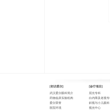
[初访爱尔]
[诊疗项目]
武汉爱尔眼科简介
屈光专科
药物临床实验机构
白内障及老视专
爱尔荣誉
斜视与小儿眼科
医院环境
视光中心