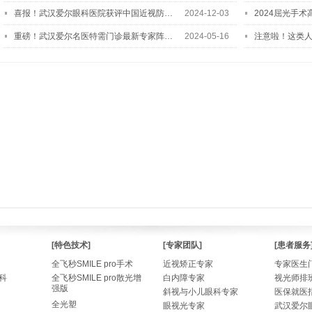
喜报！武汉爱尔眼科医院获评中国近视防…
2024-12-03
2024屈光手
重磅！武汉爱尔名医特需门诊最新专家阵…
2024-05-16
注意啦！这类
[特色技术]
[专家团队]
[患者服务
全飞秒SMILE pro手术
近视矫正专家
专家医生
科
全飞秒SMILE pro散光增
白内障专家
视光师排
强版
斜视与小儿眼科专家
医保就医
全光塑
眼视光专家
武汉爱尔