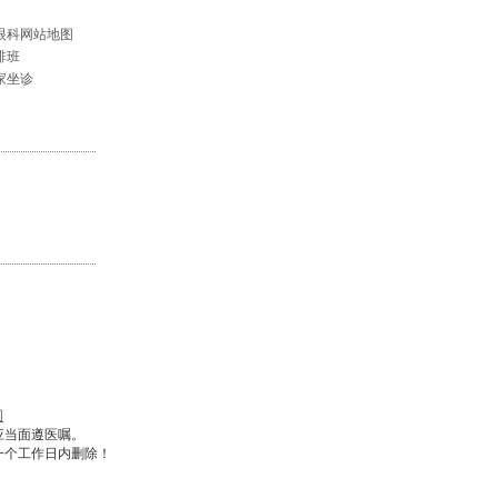
眼科网站地图
排班
家坐诊
图
应当面遵医嘱。
一个工作日内删除！