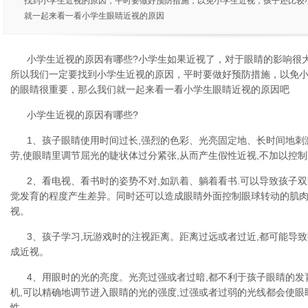
找到小学生近视的原因，平时要做好预防措施，以免小学生近视，孩子还比较
就一起来看一看小学生眼睛近视的原因
小学生近视的原因有哪些?小学生如果近视了，对于眼睛的影响很
所以我们一定要找到小学生近视的原因，平时要做好预防措施，以免
的眼睛很重要，那么我们就一起来看一看小学生眼睛近视的原因吧
小学生近视的原因有哪些?
1、孩子眼睛使用时间过长,强烈的色彩、光亮固定地、长时间地
劳,使眼睛里调节屈光的睫状体过分紧张,从而产生假性近视,不加以控制
2、看电视、看书时的姿势不对,如趴着、躺着看书.可以导致孩子
觉发育的程度产生差异。同时还可以造成眼睛外面控制眼球转动的肌肉
视。
3、孩子学习,玩游戏时的注视距离。距离过远或者过近,都可能导
成近视。
4、用眼时的光的亮度。光亮过强或者过暗,都不利于孩子眼睛的
机,可以精确地调节进入眼睛的光的强度,过强或者过弱的光线都会使眼
性。