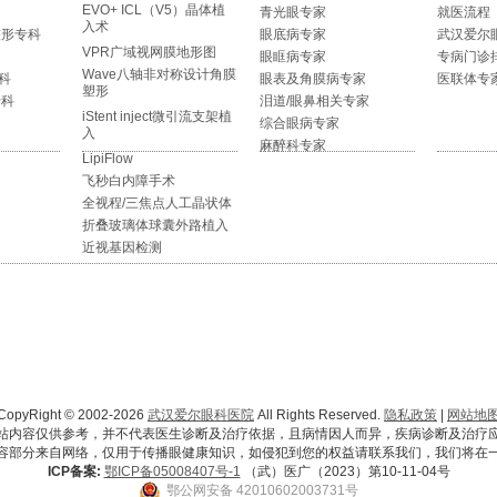
EVO+ ICL（V5）晶体植
青光眼专家
就医流程
入术
整形专科
眼底病专家
武汉爱尔
VPR广域视网膜地形图
眼眶病专家
专病门诊
Wave八轴非对称设计角膜
科
眼表及角膜病专家
医联体专
塑形
专科
泪道/眼鼻相关专家
iStent inject微引流支架植
综合眼病专家
入
麻醉科专家
LipiFlow
飞秒白内障手术
全视程/三焦点人工晶状体
折叠玻璃体球囊外路植入
近视基因检测
CopyRight © 2002-2026
武汉爱尔眼科医院
All Rights Reserved.
隐私政策
|
网站地
站内容仅供参考，并不代表医生诊断及治疗依据，且病情因人而异，疾病诊断及治疗
容部分来自网络，仅用于传播眼健康知识，如侵犯到您的权益请联系我们，我们将在
ICP备案:
鄂ICP备05008407号-1
（武）医广（2023）第10-11-04号
鄂公网安备 42010602003731号