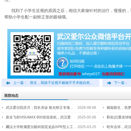
找到了小学生近视的原因之后，相信大家做针对的治疗，慢慢的，
帮助小学生配一副矫正形的眼镜哦。
上一篇：
医生，我孩子近视不戴镜不手术能自然…
下一篇：
医院动态
武汉爱尔院庆月：院长亲诊 散光矫正专项…
2026-08-06
赋能新生，筑
2…
新全飞秒VISUMAX 800首批装机，武汉爱
2025-05-06
讣告|沉重哀悼
尔…
武汉大学附属爱尔眼科医院龙晶®PR型人工…
2025-03-25
蛇年吉祥，武汉