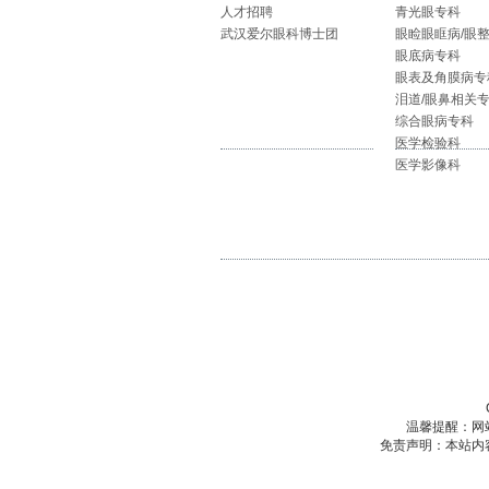
人才招聘
青光眼专科
武汉爱尔眼科博士团
眼睑眼眶病/眼
眼底病专科
眼表及角膜病专
泪道/眼鼻相关
综合眼病专科
医学检验科
医学影像科
温馨提醒：网
免责声明：本站内