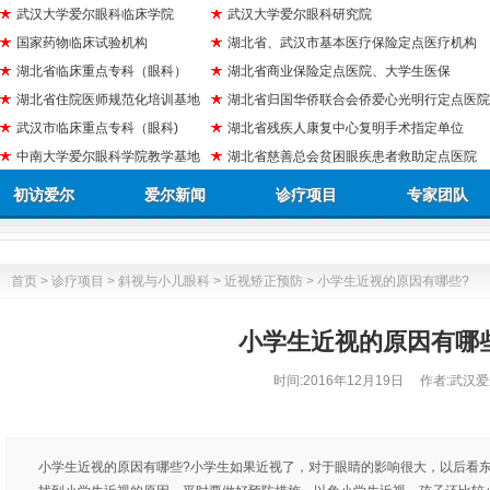
武汉大学爱尔眼科临床学院
武汉大学爱尔眼科研究院
国家药物临床试验机构
湖北省、武汉市基本医疗保险定点医疗机构
湖北省临床重点专科（眼科）
湖北省商业保险定点医院、大学生医保
湖北省住院医师规范化培训基地
湖北省归国华侨联合会侨爱心光明行定点医院
武汉市临床重点专科（眼科)
湖北省残疾人康复中心复明手术指定单位
中南大学爱尔眼科学院教学基地
湖北省慈善总会贫困眼疾患者救助定点医院
初访爱尔
爱尔新闻
诊疗项目
专家团队
首页
>
诊疗项目
>
斜视与小儿眼科
>
近视矫正预防
> 小学生近视的原因有哪些?
小学生近视的原因有哪
时间:
2016年12月19日
作者:武汉爱
小学生近视的原因有哪些?小学生如果近视了，对于眼睛的影响很大，以后看