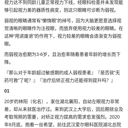
视力达不到同龄儿童正常视力下线，经眼科检查并未发现能
够引起视力差的器质性病变，则这只眼睛可诊断为弱视。
弱视的眼睛通常有“懒惰眼”的绰号，因为大脑更愿意选择视
觉清晰的眼睛作为注视眼，而放弃使用视力较差的眼睛。在
这种“用进废退”的作用下，视力较差的眼睛会逐渐变为弱视
眼。
而弱视治愈期为3-6岁，且治愈率随着患者年龄的增长而下
降。
『那么对于年龄超过敏感期的成人弱视患者』『是否就“无
药可救”了呢？』『治疗后矫正视力还能得到提升吗？』
01
20岁的林阳（化名），家住湖北襄阳，自幼左眼视力非常
差，却从未就医治疗过。来到武汉上大学后，因后期就业及
考取驾照的需要，对矫正视力提高的需求愈发强烈。2020
年8月底，抱着一丝希望，前往武汉爱尔眼科医院湖北总院