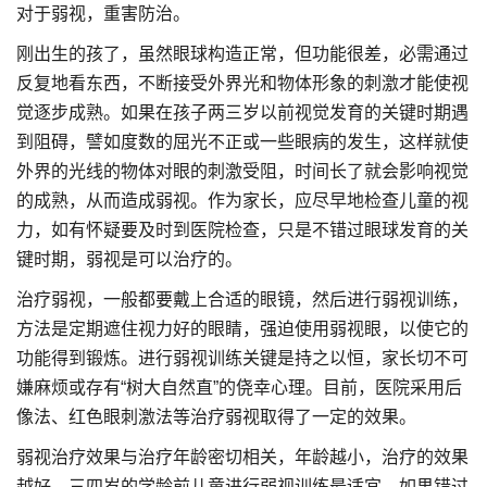
对于弱视，重害防治。
刚出生的孩了，虽然眼球构造正常，但功能很差，必需通过
反复地看东西，不断接受外界光和物体形象的刺激才能使视
觉逐步成熟。如果在孩子两三岁以前视觉发育的关键时期遇
到阻碍，譬如度数的屈光不正或一些眼病的发生，这样就使
外界的光线的物体对眼的刺激受阻，时间长了就会影响视觉
的成熟，从而造成弱视。作为家长，应尽早地检查儿童的视
力，如有怀疑要及时到医院检查，只是不错过眼球发育的关
键时期，弱视是可以治疗的。
治疗弱视，一般都要戴上合适的眼镜，然后进行弱视训练，
方法是定期遮住视力好的眼睛，强迫使用弱视眼，以使它的
功能得到锻炼。进行弱视训练关键是持之以恒，家长切不可
嫌麻烦或存有“树大自然直”的侥幸心理。目前，医院采用后
像法、红色眼刺激法等治疗弱视取得了一定的效果。
弱视治疗效果与治疗年龄密切相关，年龄越小，治疗的效果
越好。三四岁的学龄前儿童进行弱视训练最适宜，如果错过