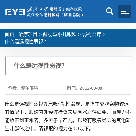
首页 -
诊疗项目
>
斜视与小儿眼科
>
弱视治疗
>
什么是远视性弱视？
什么是远视性弱视？
作者：爱尔眼科
时间：2012-09-08
什么是远视性弱视?所谓远视性弱视，是指在离观察物较远
的情况下，眼球内外经过检查未见有器质性病变，而视力不
能矫正到正常者。多见于早产儿，以及有吸氧经历的其他新
生儿群体之中。弱视眼的视力在0.3以下。