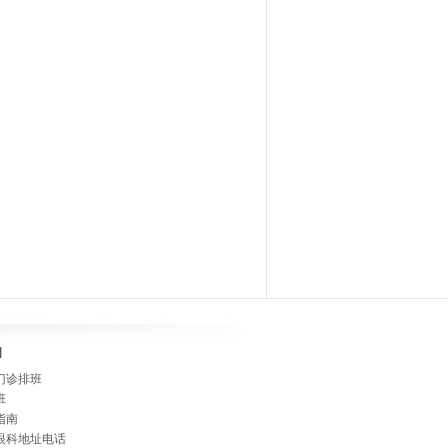
]
门诊排班
班
指南
眼科地址电话