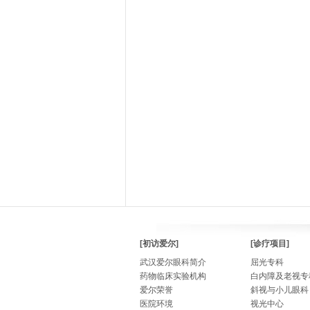
[初访爱尔]
[诊疗项目]
武汉爱尔眼科简介
屈光专科
药物临床实验机构
白内障及老视专
爱尔荣誉
斜视与小儿眼科
医院环境
视光中心