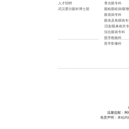
人才招聘
青光眼专科
武汉爱尔眼科博士团
眼睑眼眶病/眼
眼底病专科
眼表及角膜病专
泪道/眼鼻相关
综合眼病专科
医学检验科
医学影像科
温馨提醒：网
免责声明：本站内