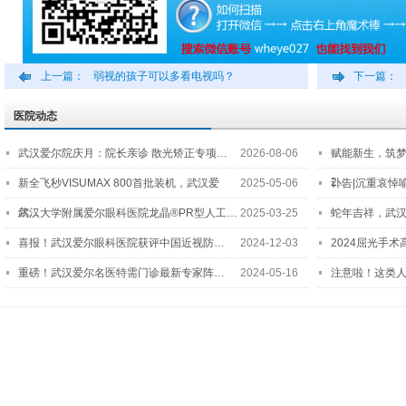
上一篇：
弱视的孩子可以多看电视吗？
下一篇：
医院动态
武汉爱尔院庆月：院长亲诊 散光矫正专项…
2026-08-06
赋能新生，筑
2…
新全飞秒VISUMAX 800首批装机，武汉爱
2025-05-06
讣告|沉重哀悼
尔…
武汉大学附属爱尔眼科医院龙晶®PR型人工…
2025-03-25
蛇年吉祥，武汉
喜报！武汉爱尔眼科医院获评中国近视防…
2024-12-03
2024屈光手
重磅！武汉爱尔名医特需门诊最新专家阵…
2024-05-16
注意啦！这类