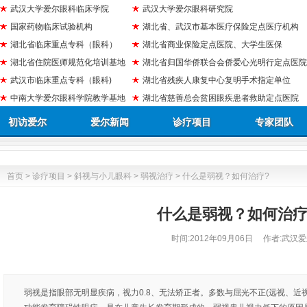
武汉大学爱尔眼科临床学院
武汉大学爱尔眼科研究院
国家药物临床试验机构
湖北省、武汉市基本医疗保险定点医疗机构
湖北省临床重点专科（眼科）
湖北省商业保险定点医院、大学生医保
湖北省住院医师规范化培训基地
湖北省归国华侨联合会侨爱心光明行定点医院
武汉市临床重点专科（眼科)
湖北省残疾人康复中心复明手术指定单位
中南大学爱尔眼科学院教学基地
湖北省慈善总会贫困眼疾患者救助定点医院
初访爱尔
爱尔新闻
诊疗项目
专家团队
首页
>
诊疗项目
>
斜视与小儿眼科
>
弱视治疗
> 什么是弱视？如何治疗?
什么是弱视？如何治疗
时间:
2012年09月06日
作者:武汉爱
弱视是指眼部无明显疾病，视力0.8、无法矫正者。多数与屈光不正(远视、近