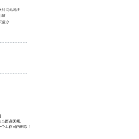
眼科网站地图
排班
家坐诊
图
应当面遵医嘱。
一个工作日内删除！