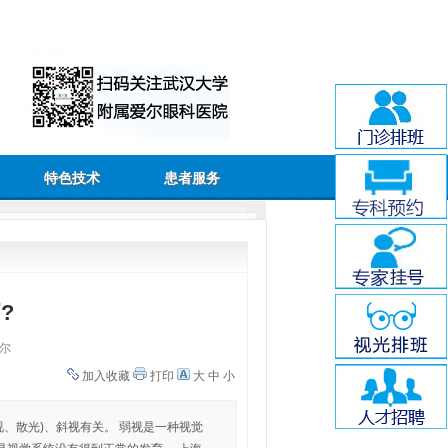
特色技术
患者服务
?
尔
加入收藏
打印
大
中
小
视、散光)、斜视有关。 弱视是一种视觉