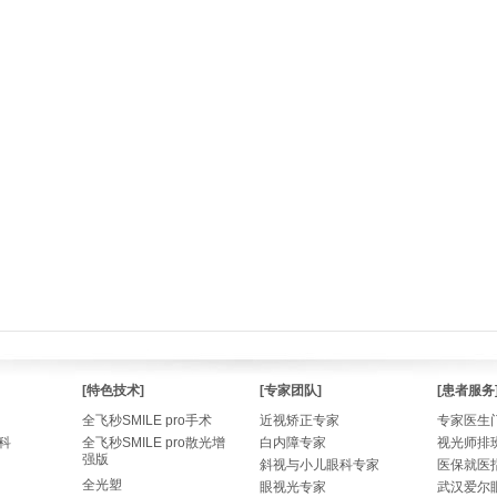
[特色技术]
[专家团队]
[患者服务
全飞秒SMILE pro手术
近视矫正专家
专家医生
科
全飞秒SMILE pro散光增
白内障专家
视光师排
强版
斜视与小儿眼科专家
医保就医
全光塑
眼视光专家
武汉爱尔