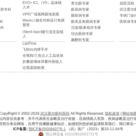
EVO+ ICL（V5）晶体植
青光眼专家
就医流程
入术
整形专科
眼底病专家
武汉爱尔
VPR广域视网膜地形图
眼眶病专家
专病门诊
Wave八轴非对称设计角膜
科
眼表及角膜病专家
医联体专
塑形
专科
泪道/眼鼻相关专家
iStent inject微引流支架植
综合眼病专家
入
麻醉科专家
LipiFlow
飞秒白内障手术
全视程/三焦点人工晶状体
折叠玻璃体球囊外路植入
近视基因检测
CopyRight © 2002-2026
武汉爱尔眼科医院
All Rights Reserved.
隐私政策
|
网站地
站内容仅供参考，并不代表医生诊断及治疗依据，且病情因人而异，疾病诊断及治疗
容部分来自网络，仅用于传播眼健康知识，如侵犯到您的权益请联系我们，我们将在
ICP备案:
鄂ICP备05008407号-1
（武）医广（2023）第10-11-04号
鄂公网安备 42010602003731号