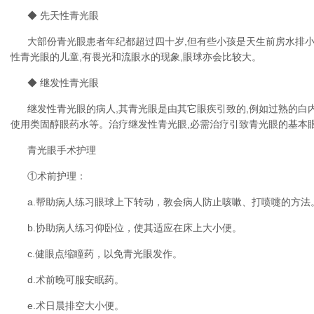
◆ 先天性青光眼
大部份青光眼患者年纪都超过四十岁,但有些小孩是天生前房水排小
性青光眼的儿童,有畏光和流眼水的现象,眼球亦会比较大。
◆ 继发性青光眼
继发性青光眼的病人,其青光眼是由其它眼疾引致的,例如过熟的白内
使用类固醇眼药水等。治疗继发性青光眼,必需治疗引致青光眼的基本
青光眼手术护理
①术前护理：
a.帮助病人练习眼球上下转动，教会病人防止咳嗽、打喷嚏的方法
b.协助病人练习仰卧位，使其适应在床上大小便。
c.健眼点缩瞳药，以免青光眼发作。
d.术前晚可服安眠药。
e.术日晨排空大小便。