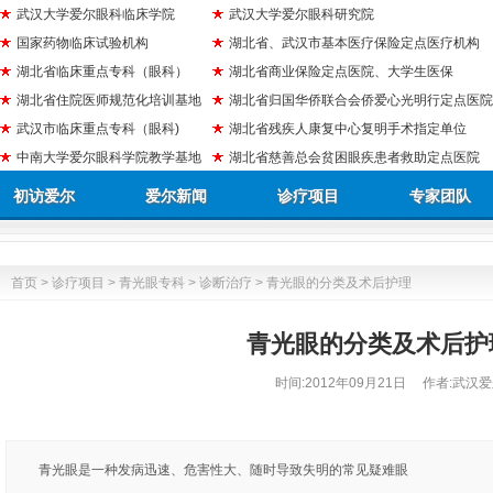
武汉大学爱尔眼科临床学院
武汉大学爱尔眼科研究院
国家药物临床试验机构
湖北省、武汉市基本医疗保险定点医疗机构
湖北省临床重点专科（眼科）
湖北省商业保险定点医院、大学生医保
湖北省住院医师规范化培训基地
湖北省归国华侨联合会侨爱心光明行定点医院
武汉市临床重点专科（眼科)
湖北省残疾人康复中心复明手术指定单位
中南大学爱尔眼科学院教学基地
湖北省慈善总会贫困眼疾患者救助定点医院
初访爱尔
爱尔新闻
诊疗项目
专家团队
首页
>
诊疗项目
>
青光眼专科
>
诊断治疗
> 青光眼的分类及术后护理
青光眼的分类及术后护
时间:
2012年09月21日
作者:武汉爱
青光眼是一种发病迅速、危害性大、随时导致失明的常见疑难眼