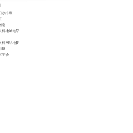
]
门诊排班
班
指南
眼科地址电话
眼科网站地图
排班
家坐诊