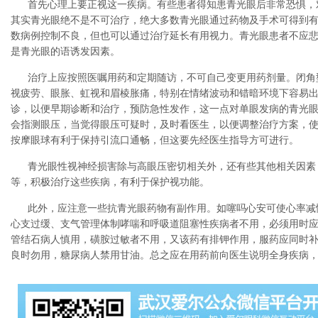
首先心理上要正视这一疾病。有些患者得知患青光眼后非常恐惧，
其实青光眼绝不是不可治疗，绝大多数青光眼通过药物及手术可得到
数病例控制不良，但也可以通过治疗延长有用视力。青光眼患者不应
是青光眼的语诱发因素。
治疗上应按照医嘱用药和定期随访，不可自己变更用药剂量。闭角
视疲劳、眼胀、虹视和眉棱胀痛，特别在情绪波动和错暗环境下容易
诊，以便早期诊断和治疗，预防急性发作，这一点对单眼发病的青光
会指测眼压，当觉得眼压可疑时，及时看医生，以便调整治疗方案，
按摩眼球有利于保持引流口通畅，但这要先经医生指导方可进行。
青光眼性视神经损害除与高眼压密切相关外，还有些其他相关因素
等，积极治疗这些疾病，有利于保护视功能。
此外，应注意一些抗青光眼药物有副作用。如噻吗心安可使心率减
心支过缓、支气管理体制哮喘和呼吸道阻塞性疾病者不用，必须用时
管结石病人慎用，磺胺过敏者不用，又该药有排钾作用，服药应同时
良时勿用，糖尿病人禁用甘油。总之应在用药前向医生说明全身疾病