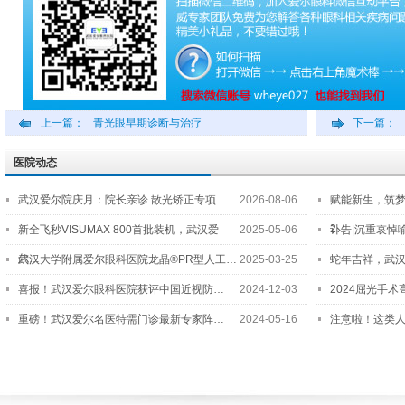
上一篇：
青光眼早期诊断与治疗
下一篇：
医院动态
武汉爱尔院庆月：院长亲诊 散光矫正专项…
2026-08-06
赋能新生，筑
2…
新全飞秒VISUMAX 800首批装机，武汉爱
2025-05-06
讣告|沉重哀悼
尔…
武汉大学附属爱尔眼科医院龙晶®PR型人工…
2025-03-25
蛇年吉祥，武汉
喜报！武汉爱尔眼科医院获评中国近视防…
2024-12-03
2024屈光手
重磅！武汉爱尔名医特需门诊最新专家阵…
2024-05-16
注意啦！这类