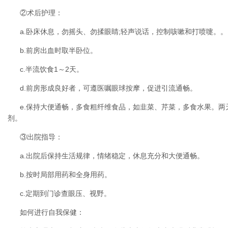
②术后护理：
a.卧床休息，勿摇头、勿揉眼睛;轻声说话，控制咳嗽和打喷嚏。。
b.前房出血时取半卧位。
c.半流饮食1～2天。
d.前房形成良好者，可遵医嘱眼球按摩，促进引流通畅。
e.保持大便通畅，多食粗纤维食品，如韭菜、芹菜，多食水果。
剂。
③出院指导：
a.出院后保持生活规律，情绪稳定，休息充分和大便通畅。
b.按时局部用药和全身用药。
c.定期到门诊查眼压、视野。
如何进行自我保健：