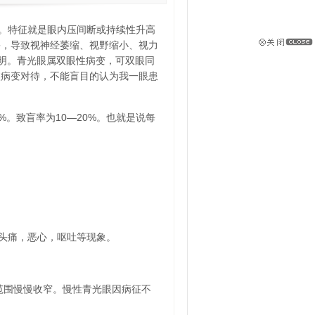
。特征就是眼内压间断或持续性升高
害，导致视神经萎缩、视野缩小、视力
失明。青光眼属双眼性病变，可双眼同
眼病变对待，不能盲目的认为我一眼患
%。致盲率为10—20%。也就是说每
头痛，恶心，呕吐等现象。
范围慢慢收窄。慢性青光眼因病征不