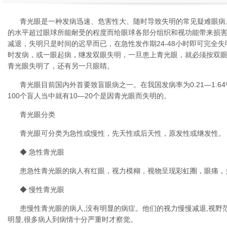
青光眼是一种发病迅速、危害性大、随时导致失明的常见疑难眼病
的水平超过眼球所能耐受的程度而给眼球各部分组织和视功能带来损
减退，失明只是时间的迟早而已，在急性发作期24-48小时即可完全
时发病，或一眼起病，继发双眼失明，一旦患上青光眼，就必须按双
青光眼失明了，还有另一只眼睛。
青光眼目前国内外首要致盲眼病之一。在我国发病率为0.21—1.64
100个盲人当中就有10—20个是因青光眼而失明的。
青光眼分类
青光眼可分类为急性或慢性，先天性或后天性，原发性或继发性。
◆ 急性青光眼
患急性青光眼的病人有红眼，视力模糊，视物呈现彩虹圈，眼痛，
◆ 慢性青光眼
患慢性青光眼的病人,没有明显的病症。他们的视力慢慢减退,视野
明显,很多病人到病情十分严重时才察觉。