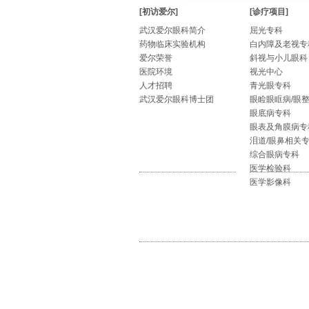
[初访爱尔]
[诊疗项目]
武汉爱尔眼科简介
屈光专科
药物临床实验机构
白内障及老视专
爱尔荣誉
斜视与小儿眼科
医院环境
视光中心
人才招聘
青光眼专科
武汉爱尔眼科博士团
眼睑眼眶病/眼
眼底病专科
眼表及角膜病专
泪道/眼鼻相关
综合眼病专科
医学检验科
医学影像科