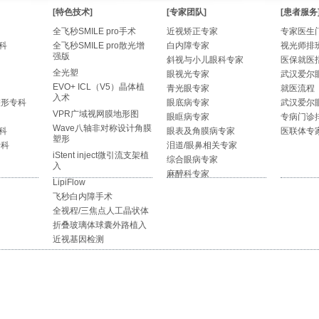
[特色技术]
[专家团队]
[患者服务
全飞秒SMILE pro手术
近视矫正专家
专家医生
科
全飞秒SMILE pro散光增
白内障专家
视光师排
强版
斜视与小儿眼科专家
医保就医
全光塑
眼视光专家
武汉爱尔
EVO+ ICL（V5）晶体植
青光眼专家
就医流程
入术
整形专科
眼底病专家
武汉爱尔
VPR广域视网膜地形图
眼眶病专家
专病门诊
Wave八轴非对称设计角膜
科
眼表及角膜病专家
医联体专
塑形
专科
泪道/眼鼻相关专家
iStent inject微引流支架植
综合眼病专家
入
麻醉科专家
LipiFlow
飞秒白内障手术
全视程/三焦点人工晶状体
折叠玻璃体球囊外路植入
近视基因检测