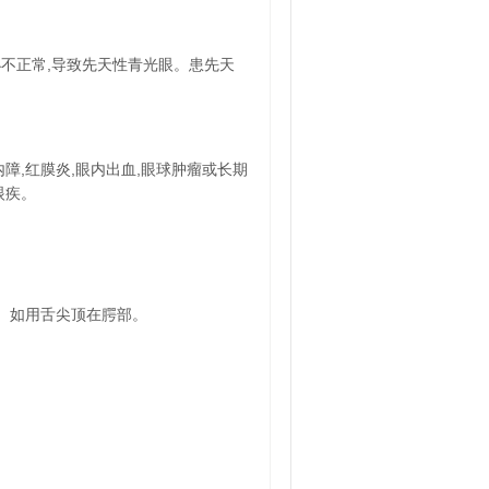
不正常,导致先天性青光眼。患先天
障,红膜炎,眼内出血,眼球肿瘤或长期
眼疾。
。如用舌尖顶在腭部。