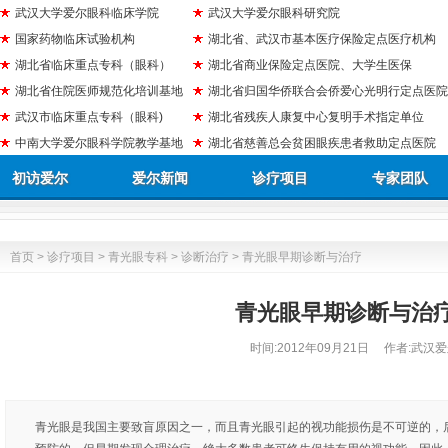
武汉大学爱尔眼科临床学院
武汉大学爱尔眼科研究院
国家药物临床试验机构
湖北省、武汉市基本医疗保险定点医疗机构
湖北省临床重点专科（眼科）
湖北省商业保险定点医院、大学生医保
湖北省住院医师规范化培训基地
湖北省归国华侨联合会侨爱心光明行定点医院
武汉市临床重点专科（眼科)
湖北省残疾人康复中心复明手术指定单位
中南大学爱尔眼科学院教学基地
湖北省慈善总会贫困眼疾患者救助定点医院
初访爱尔
爱尔新闻
诊疗项目
专家团队
首页
>
诊疗项目
>
青光眼专科
>
诊断治疗
> 青光眼早期诊断与治疗
青光眼早期诊断与治
时间:
2012年09月21日
作者:武汉爱
青光眼是我国主要致盲原因之一，而且青光眼引起的视功能损伤是不可逆的，