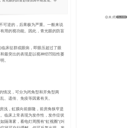
，青光眼的防盲必须强调早期发现、早
不可逆的，后果极为严重。一般来说
持有用的视功能。因此，青光眼的防盲
的临床征群或眼病，即眼压超过了眼
型和最突出的表现是以视神经凹陷性萎
失明。
的情况，可分为闭角型和开角型两
紊乱、遗传、免疫等因素有关。
前房浅，虹膜向前膨隆，前房角狭窄是
高。临床上常表现为发作性，发作症状
隔薄雾，看电灯周围有“虹视圈”(叫
些症状可自行缓解，但可反复出现。发