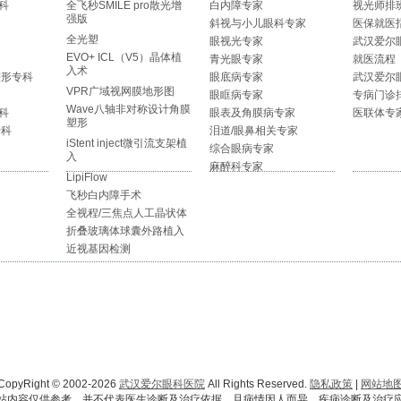
科
全飞秒SMILE pro散光增
白内障专家
视光师排
强版
斜视与小儿眼科专家
医保就医
全光塑
眼视光专家
武汉爱尔
EVO+ ICL（V5）晶体植
青光眼专家
就医流程
入术
整形专科
眼底病专家
武汉爱尔
VPR广域视网膜地形图
眼眶病专家
专病门诊
Wave八轴非对称设计角膜
科
眼表及角膜病专家
医联体专
塑形
专科
泪道/眼鼻相关专家
iStent inject微引流支架植
综合眼病专家
入
麻醉科专家
LipiFlow
飞秒白内障手术
全视程/三焦点人工晶状体
折叠玻璃体球囊外路植入
近视基因检测
CopyRight © 2002-2026
武汉爱尔眼科医院
All Rights Reserved.
隐私政策
|
网站地
站内容仅供参考，并不代表医生诊断及治疗依据，且病情因人而异，疾病诊断及治疗