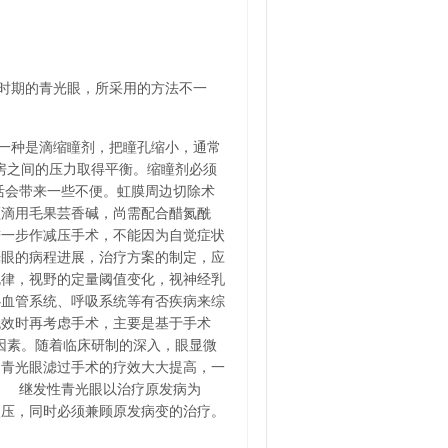
时期的青光眼，所采用的方法不一
一种是滴缩瞳剂，把瞳孔缩小，通常
后房之间的压力取得平衡。缩瞳剂必须
活会带来一些不便。虹膜周边切除术
频滴用毛果芸香碱，尚需配合醋氮酰
进一步作减压手术，不能因为自觉症状
光眼的病程进展，治疗方案的制定，应
规律，视野的定量阈值变化，视神经乳
心血管系统、呼吸系统等有否疾病来综
无效时再考虑手术，主要是基于手术
等因素。随着临床研制的深入，眼显微
，青光眼滤过手术的疗效大大提高，一
 继发性青光眼以治疗原发病为
眼压，同时必须兼顾原发病变的治疗。