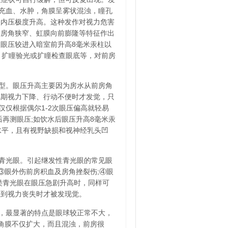
眼充血、水肿，角膜呈雾状混浊，瞳孔
眼内压极度升高。这种发作对视力危害
、房角狭窄、虹膜向前膨隆等特征作出
眼压较进入暗室前升高8毫米汞柱以
，扩瞳验光或扩瞳检查眼底等，对前房
型。眼压升高主要因为房水从前房角
晚期视力下降、行动不便时才发觉，只
仅仅根据偶尔1-2次眼压偏高就轻易
后再测眼压;如饮水后眼压升高8毫米汞
水平，且有视野缺损和视神经乳头凹
青光眼。引起继发性青光眼的常见眼
③眼外伤前房积血及房角挫裂伤;④眼
类青光眼在眼压急剧升高时，同样可
直到视力丧失时才被发现觉。
，最显著的特点是眼球较正常不大，
的角膜不仅扩大，而且混浊，前房很