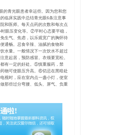
眼的青光眼患者幸运些。因为您和您
的临床实践中总结青光眼6条注意事
医院和医师。每天点药的次数和每次点
小时眼压变化等。②平时心态要平稳，
避免生气、焦虑，以乐观宽广的胸怀待
大便通畅。忌食辛辣、油腻的食物和
次饮水量。一般情况下一次饮水不超过
。④注意起居，预防感冒。衣领要宽松。
高都有一定的好处。⑤慎重服药，禁
些药物可使眼压升高。⑥切忌在黑暗处
看电视时，应在室内点一盏小灯，使室
宜做那些过分弯腰、低头、屏气、负重