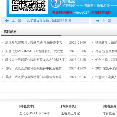
上一篇：
及早发现青光眼，预防眼睛失明
下一篇：
医院动态
武汉爱尔院庆月：院长亲诊 散光矫正专项…
2026-08-06
赋能新生，筑
2…
新全飞秒VISUMAX 800首批装机，武汉爱
2025-05-06
讣告|沉重哀悼
尔…
武汉大学附属爱尔眼科医院龙晶®PR型人工…
2025-03-25
蛇年吉祥，武汉
喜报！武汉爱尔眼科医院获评中国近视防…
2024-12-03
2024屈光手
重磅！武汉爱尔名医特需门诊最新专家阵…
2024-05-16
注意啦！这类
[特色技术]
[专家团队]
[患者服务
全飞秒SMILE pro手术
近视矫正专家
专家医生