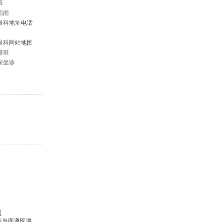
班
指南
眼科地址电话
眼科网站地图
排班
家坐诊
图
应当面遵医嘱。