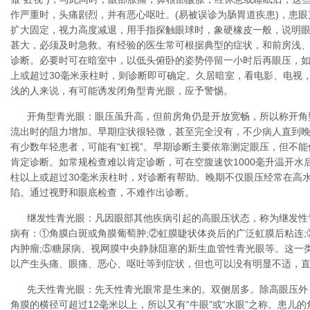
作严重时，头痛剧烈，并有恶心呕吐。(易被误诊为肠胃道疾患)，患
扩大固定，视力高度减退，用手指探触眼球时，象硬橡皮一般，说明
甚大，必须及时急救。有经验的医生常可根据典型的症状，和前房浅
诊断。必要时可在暗室中，以低头俯卧的姿势停留一小时后再眼压，如
上或超过30毫米汞柱时，则诊断即可确定。久居暗室，看电影、电视
浅的人来说，有可能诱发闭角型青光眼，应予警惕。
开角型青光眼：眼压虽升高，但前房角仍是开放宽畅，所以称开角
流出时的阻力增加。早期症状很轻微，甚至完全没有，不少病人直到
有少数年轻患者，可能有“虹视”。早期诊断主要依靠测定眼压，但不能
肯定诊断。如常规检查难以肯定诊断，可在空腹速饮1000毫升温开水
柱以上或超过30毫米汞柱时，对诊断有帮助。晚期不仅眼压经常在高
陷。通过视野和眼底检查，不难作出诊断。
继发性青光眼：凡因眼部其他疾病引起的高眼压状态，称为继发性
病有：①角膜白斑或角膜葡萄肿;②虹膜睫状体炎后的广泛虹膜后粘连;
内肿瘤;⑤糖尿病、视网膜中央静脉阻塞的新生血管性青光眼等。这一
以产生头痛、眼痛、恶心、呕吐等到症状，但也可以没有明显不适，
先天性青光眼：先天性青光眼常是生来的。双侧居多。除高眼压外
角膜的横径可超过12毫米以上，所以又有“牛眼”或“水眼”之称。患儿