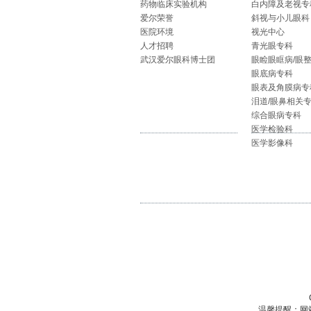
药物临床实验机构
白内障及老视专
爱尔荣誉
斜视与小儿眼科
医院环境
视光中心
人才招聘
青光眼专科
武汉爱尔眼科博士团
眼睑眼眶病/眼
眼底病专科
眼表及角膜病专
泪道/眼鼻相关
综合眼病专科
医学检验科
医学影像科
温馨提醒：网