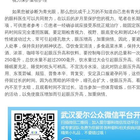
视力保护重在护理
如果您被诊断为青光眼，那么您比成千上万的不知道自己患有青光
的眼科医生可以共同努力，在以后的岁月里保护您的视力。笔者在长期
项，可供患者参考：①患者一经确诊就应接受系统正规治疗，能固定
药时间应完全遵照医嘱。要定期检查视力、视野、眼底变化和测试24
性绪波动过大，常可引起瞳孔散大，眼压增高，加重病情。因此，要
人处事，保持良好的精神状态。③饮食宜清淡，多食蔬菜水果，保持
酒、浓茶、咖啡等引起眼压升高和饮料。要控制每日饮水的总量和一
250毫升，总饮水量不超过2000毫升。饮水量过大会引起眼压升高
睡眠要充足。睡觉时枕头可稍高。不宜洗冷水澡。这此对防止眼压升
用、东莨菪碱、颠茄、普鲁本辛、胃复安、安定及口服避孕药等，这
停留过长的时间。因为在黑暗的环境中，瞳孔会扩大，使眼压升高。
内不至于太暗，且观看时间不宜过长。适当参加一些体育锻炼，但不
的活动，以免使腹压增加而引起眼压升高，加重病情。