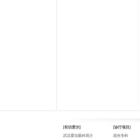
[初访爱尔]
[诊疗项目]
武汉爱尔眼科简介
屈光专科