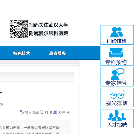
特色技术
患者服务
疗
尔
加入收藏
打印
大
中
小
后果极为严重。一般来说青光眼是不能