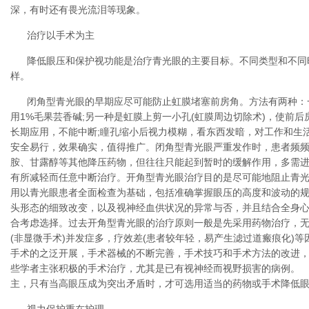
深，有时还有畏光流泪等现象。
治疗以手术为主
降低眼压和保护视功能是治疗青光眼的主要目标。不同类型和不同
样。
闭角型青光眼的早期应尽可能防止虹膜堵塞前房角。方法有两种：
用1%毛果芸香碱;另一种是虹膜上剪一小孔(虹膜周边切除术)，使前
长期应用，不能中断;瞳孔缩小后视力模糊，看东西发暗，对工作和生
安全易行，效果确实，值得推广。闭角型青光眼严重发作时，患者频
胺、甘露醇等其他降压药物，但往往只能起到暂时的缓解作用，多需
有所减轻而任意中断治疗。开角型青光眼治疗目的是尽可能地阻止青
用以青光眼患者全面检查为基础，包括准确掌握眼压的高度和波动的
头形态的细致改变，以及视神经血供状况的异常与否，并且结合全身
合考虑选择。过去开角型青光眼的治疗原则一般是先采用药物治疗，
(非显微手术)并发症多，疗效差(患者较年轻，易产生滤过道瘢痕化)
手术的之泛开展，手术器械的不断完善，手术技巧和手术方法的改进
些学者主张积极的手术治疗，尤其是已有视神经而视野损害的病例。
主，只有当高眼压成为突出矛盾时，才可选用适当的药物或手术降低