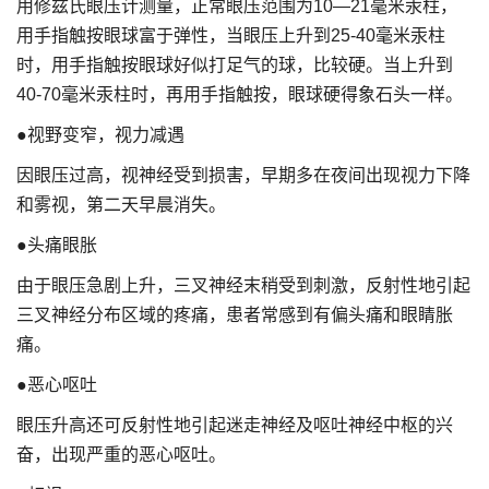
用修兹氏眼压计测量，正常眼压范围为10—21毫米汞柱，
用手指触按眼球富于弹性，当眼压上升到25-40毫米汞柱
时，用手指触按眼球好似打足气的球，比较硬。当上升到
40-70毫米汞柱时，再用手指触按，眼球硬得象石头一样。
●视野变窄，视力减遇
因眼压过高，视神经受到损害，早期多在夜间出现视力下降
和雾视，第二天早晨消失。
●头痛眼胀
由于眼压急剧上升，三叉神经末稍受到刺激，反射性地引起
三叉神经分布区域的疼痛，患者常感到有偏头痛和眼睛胀
痛。
●恶心呕吐
眼压升高还可反射性地引起迷走神经及呕吐神经中枢的兴
奋，出现严重的恶心呕吐。