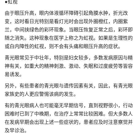
●虹视
由于眼压升高，眼内体液循环障碍引起角膜水肿，折光改
变，这时看日光特别是看灯光时会出现外圈橙红，内圈紫
兰，中间挟绿色的彩环现象。当眼压恢复正常之后，彩环即
随之消失。这种现象在医学上称之为虹视。如果是生理性的
或白内障性的虹视，则不会有头痛和眼压升高的症状。
青光眼常见于中壮年，特别是妇女较多，多数发病原因与精
神有关，如重大的精神刺激、激动、失眠和过度疲劳等皆容
易诱发。
另外，有些患者的青光眼与遗传因素有关，因此，有青光眼
家族史的人更应警惕该病的发生。
有的青光眼病人也可能毫无早期信号，直到视野很小，行动
困难时已到了中晚期，在治疗上常常比较困难。但大多数人
在发病早期会出现上述一些症状的，患者应及时注意察觉并
及早诊治。