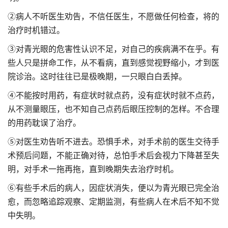
②病人不听医生劝告，不信任医生，不愿做任何检查，将的
治疗时机错过。
③对青光眼的危害性认识不足，对自己的疾病满不在乎。有
些人只是拼命工作，从不看病，直到感觉视野缩小，才到医
院诊治。这时往往已是极晚期，一只眼白白丢掉。
④不能按时用药，有症状时就点药，没有症状时就不点药，
从不测量眼压，也不知自己点药后眼压控制的怎样。不合理
的用药耽误了治疗。
⑤对医生劝告听不进去。恐惧手术，对手术前的医生交待手
术预后问题，不能正确对待，总怕手术后会视力下降甚至失
明，对手术一拖再拖，直到晚期失去治疗时机。
⑥有些手术后的病人，因症状消失，便以为青光眼已完全治
愈，而忽略追踪观察、定期监测，有些病人在术后不知不觉
中失明。