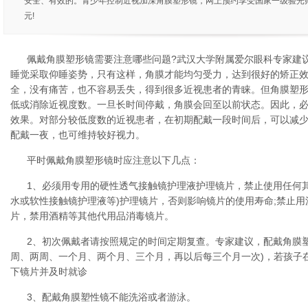
安全、有效的。青少年控制近视加深角膜塑形镜，网上预约享受国家一级验光师
元!
佩戴角膜塑形镜需要注意哪些问题?武汉大学附属爱尔眼科专家建
睡觉采取仰睡姿势，只有这样，角膜才能均匀受力，达到很好的矫正
全，没有痛苦，也不容易丢失，得到很多近视患者的青睐。但角膜塑
低或消除近视度数。一旦长时间停戴，角膜会回至以前状态。因此，
效果。对部分较低度数的近视患者，在初期配戴一段时间后，可以减
配戴一夜，也可维持较好视力。
平时佩戴角膜塑形镜时应注意以下几点：
1、必须用专用的硬性透气接触镜护理液护理镜片，禁止使用任何
水或软性接触镜护理液等)护理镜片，否则影响镜片的使用寿命;禁止
片，禁用酒精等其他代用品消毒镜片。
2、初次佩戴者请按照规定的时间定期复查。专家建议，配戴角膜
周、两周、一个月、两个月、三个月，再以后每三个月一次)，若孩子
下镜片并及时就诊
3、配戴角膜塑性镜不能洗浴或者游泳。