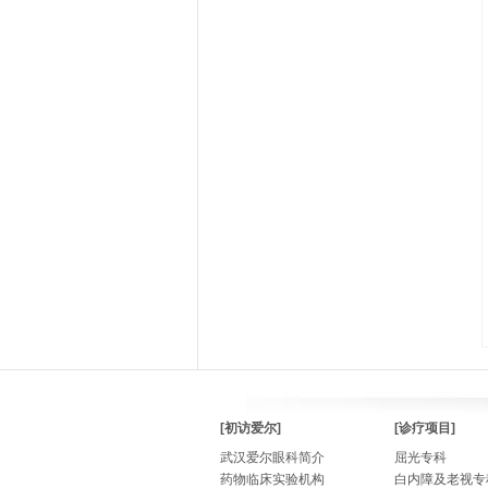
[初访爱尔]
[诊疗项目]
武汉爱尔眼科简介
屈光专科
药物临床实验机构
白内障及老视专