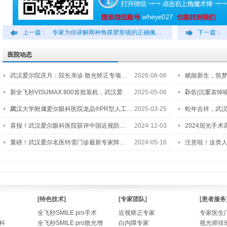
上一篇：
专家为你讲解两种角膜塑形镜的正确佩…
下一篇：
医院动态
武汉爱尔院庆月：院长亲诊 散光矫正专项…
2026-08-06
赋能新生，筑
2…
新全飞秒VISUMAX 800首批装机，武汉爱
2025-05-06
讣告|沉重哀悼
尔…
武汉大学附属爱尔眼科医院龙晶®PR型人工…
2025-03-25
蛇年吉祥，武汉
喜报！武汉爱尔眼科医院获评中国近视防…
2024-12-03
2024屈光手
重磅！武汉爱尔名医特需门诊最新专家阵…
2024-05-16
注意啦！这类
[特色技术]
[专家团队]
[患者服务
全飞秒SMILE pro手术
近视矫正专家
专家医生
科
全飞秒SMILE pro散光增
白内障专家
视光师排