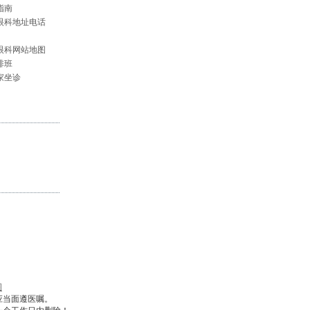
指南
眼科地址电话
眼科网站地图
排班
家坐诊
图
应当面遵医嘱。