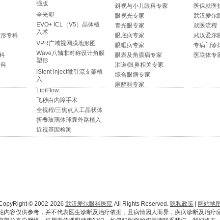
强版
斜视与小儿眼科专家
医保就医
全光塑
眼视光专家
武汉爱尔
EVO+ ICL（V5）晶体植
青光眼专家
就医流程
入术
整形专科
眼底病专家
武汉爱尔
VPR广域视网膜地形图
眼眶病专家
专病门诊
Wave八轴非对称设计角膜
科
眼表及角膜病专家
医联体专
塑形
专科
泪道/眼鼻相关专家
iStent inject微引流支架植
综合眼病专家
入
麻醉科专家
LipiFlow
飞秒白内障手术
全视程/三焦点人工晶状体
折叠玻璃体球囊外路植入
近视基因检测
CopyRight © 2002-2026
武汉爱尔眼科医院
All Rights Reserved.
隐私政策
|
网站地
站内容仅供参考，并不代表医生诊断及治疗依据，且病情因人而异，疾病诊断及治疗