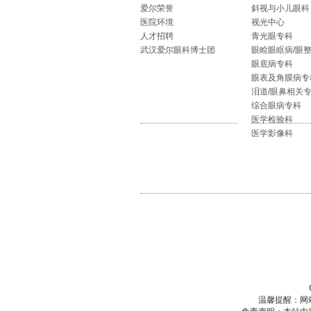
爱尔荣誉
斜视与小儿眼科
医院环境
视光中心
人才招聘
青光眼专科
武汉爱尔眼科博士团
眼睑眼眶病/眼
眼底病专科
眼表及角膜病专
泪道/眼鼻相关
综合眼病专科
医学检验科
医学影像科
温馨提醒：网