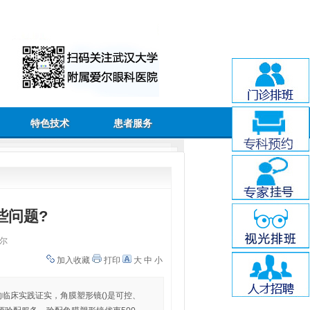
特色技术
患者服务
些问题?
尔
加入收藏
打印
大
中
小
临床实践证实，角膜塑形镜()是可控、