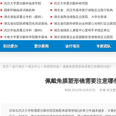
武汉大学爱尔眼科临床学院
武汉大学爱尔眼科研究院
国家药物临床试验机构
湖北省、武汉市基本医疗保险定点医疗机构
湖北省临床重点专科（眼科）
湖北省商业保险定点医院、大学生医保
湖北省住院医师规范化培训基地
湖北省归国华侨联合会侨爱心光明行定点医院
武汉市临床重点专科（眼科)
湖北省残疾人康复中心复明手术指定单位
中南大学爱尔眼科学院教学基地
湖北省慈善总会贫困眼疾患者救助定点医院
初访爱尔
爱尔新闻
诊疗项目
专家团队
首页
>
诊疗项目
>
视光中心
>
角膜塑形镜
> 佩戴角膜塑形镜需要注意哪些问题?
佩戴角膜塑形镜需要注意哪
时间:
2012年10月07日
作者:武汉爱
目前在武汉大学附属爱尔眼科医院验配角膜塑形镜()的青少年越来越多，大量的