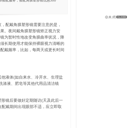
验配服务，验配角膜塑形镜优惠500
议，配戴角膜塑形镜需要注意的是，
效果。夜间戴角膜塑形镜矫正视力安
形镜为暂时性地改变角膜曲率状况，降
必须长期使用才能保持裸眼视力清晰的
少配戴频率，比如，每两天或更长时间
其他液体(如自来水、冷开水、生理盐
用洗涤液、肥皂等其他代用品清洁镜
塑形镜后要做好定期随访(天及此后一
在配戴期间出现眼部不适，应立即取