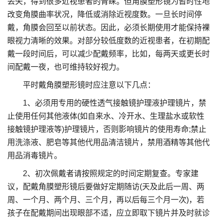
丢失，得到很多近视患者的青睐。但角膜塑形镜为暂时性地
改变角膜曲率状况，降低或消除近视度数。一旦长时间停
戴，角膜会回至以前状态。因此，必须长期使用才能保持裸
眼视力清晰的效果。对部分较低度数的近视患者，在初期配
戴一段时间后，可以减少配戴频率，比如，每两天或更长时
间配戴一夜，也可维持较好视力。
平时戴角膜塑形镜时应注意以下几点：
1、必须用专用的硬性透气接触镜护理液护理镜片，禁
止使用任何其他液体(如自来水、冷开水、生理盐水或软性
接触镜护理液等)护理镜片，否则影响镜片的使用寿命;禁止
用洗涤液、肥皂等其他代用品清洁镜片，禁用酒精等其他代
用品消毒镜片。
2、初次佩戴者请按照规定的时间定期复查。专家建
议，配戴角膜塑形镜后要做好定期随访(天及此后一周、两
周、一个月、两个月、三个月，再以后每三个月一次)，若
孩子在配戴期间出现眼部不适，应立即取下镜片并及时就诊