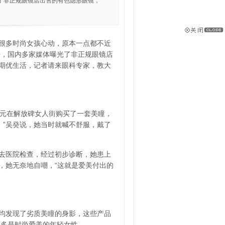
了非正规眼镜店出售的有色隐形眼镜，
很多时尚女孩心动，原本一点都不近
来，国内多家媒体曝光了非正规眼镜店
本期优生活，记者请来眼科专家，教大
0元在解放碑女人街购买了一套美瞳，
。”吴癸说，她当时就喊不舒服，戴了
去医院检查，经过初步诊断，她患上
，她无奈地自嘲，“这就是爱美付出的
均发现了劣质美瞳的身影，这些产品
的多是时尚爱美的年轻女性。