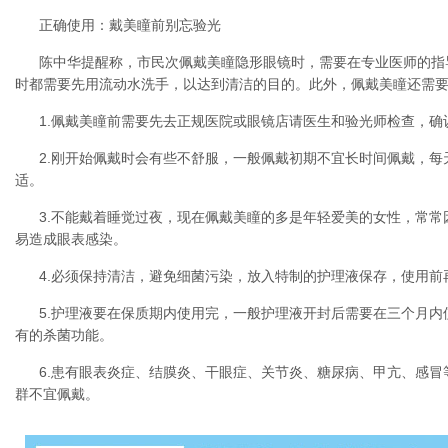
正确使用：戴美瞳前别忘验光
陈中华提醒称，市民次佩戴美瞳隐形眼镜时，需要在专业医师的指
时都需要先用流动水洗手，以达到清洁的目的。此外，佩戴美瞳还需
1.佩戴美瞳前需要先去正规医院或眼镜店请医生和验光师检查，确
2.刚开始佩戴时会有些不舒服，一般佩戴初期不宜长时间佩戴，每天
适。
3.不能戴着睡觉过夜，现在佩戴美瞳的多是年轻爱美的女性，常
易造成眼表感染。
4.必须保持清洁，避免细菌污染，放入特制的护理液保存，使用前
5.护理液要在保质期内使用完，一般护理液开封后需要在三个月
有的杀菌功能。
6.患有眼表炎症、结膜炎、干眼症、关节炎、糖尿病、甲亢、感
群不宜佩戴。