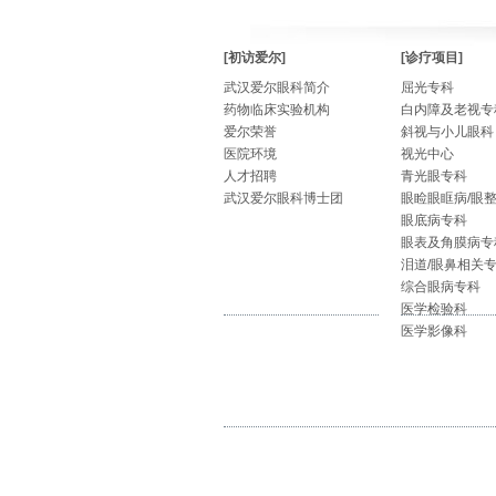
[初访爱尔]
[诊疗项目]
武汉爱尔眼科简介
屈光专科
药物临床实验机构
白内障及老视专
爱尔荣誉
斜视与小儿眼科
医院环境
视光中心
人才招聘
青光眼专科
武汉爱尔眼科博士团
眼睑眼眶病/眼
眼底病专科
眼表及角膜病专
泪道/眼鼻相关
综合眼病专科
医学检验科
医学影像科