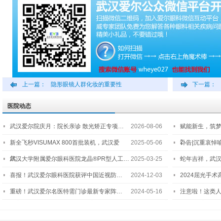
上一篇：
隐形眼镜人群化妆的重要性
下一篇：
医院动态
武汉爱尔院庆月：院长亲诊 散光矫正专项…
2026-08-06
赋能新生，筑
2…
新全飞秒VISUMAX 800首批装机，武汉爱
2025-05-06
讣告|沉重哀悼
尔…
武汉大学附属爱尔眼科医院龙晶®PR型人工…
2025-03-25
蛇年吉祥，武汉
喜报！武汉爱尔眼科医院获评中国近视防…
2024-12-03
2024屈光手
重磅！武汉爱尔名医特需门诊最新专家阵…
2024-05-16
注意啦！这类