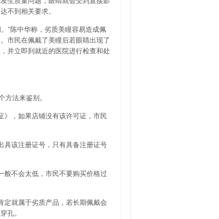
旦发生质量问题，眼睛就会受到直接影
定达不到相关要求。
。”陈中华称，劣质美瞳容易造成佩
明。市民在佩戴了美瞳后若眼睛出现了
理，并立即到就近的医院进行检查和处
个方法来鉴别。
可证》，如果店铺没有该许可证，市民
家出具该注册证号，只有具备注册证号
格一般不会太低，市民不要购买价格过
，肯定就属于劣质产品，若长期佩戴会
膜穿孔。