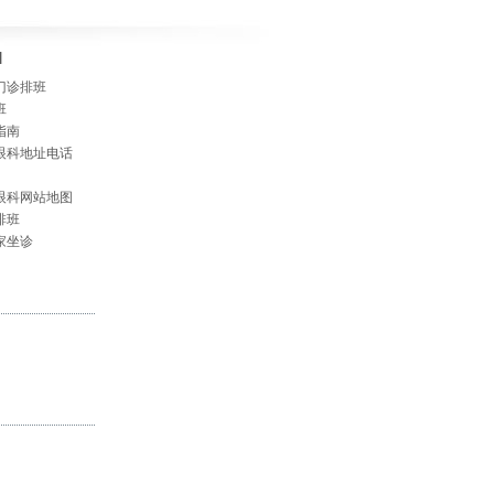
]
门诊排班
班
指南
眼科地址电话
眼科网站地图
排班
家坐诊