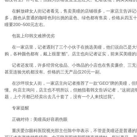
在解放碑女人街记者看见，售卖美瞳的店铺很多，一家店主告诉记
多，颜色从普通的咖啡色到出挑的蓝色、绿色都有售卖，价格从四五十
瞳要200~500元左右。
包装上印韩文难辨优劣
在一家店里，记者遇到了三个小伙子在挑选美瞳，他们说自己是大
购，各种颜色都有，戴上很显“酷”。店主也向记者证实，前来买美瞳
记者还发现，许多经营化妆品、小饰品的小店也在售卖廉价、三无
甚至连验光机都没有。价格的三无产品仅20元一副。
在沙坪坝女人街，一家店主向记者推荐了一款“GEO”牌的美瞳，
懂。向店主询问，店主也不明所以，但她指着韩文告诉记者，“这就说
题，上个月都已经卖出去几十套了，没有一个人来找过我”。
专家提醒
正确对待：美瞳虽好容易伤眼
重庆爱尔眼科医院视光部主任陈中华表示，不管是美瞳还是普通的