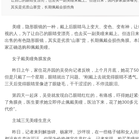
让自己的眼睛变漂亮，也去买一副美瞳来戴上。但连日来，国内多家媒体曝光
其实是劣质山寨货，长期佩戴会损伤角
美瞳，隐形眼镜的一种，戴上后眼睛马上变大、变色、变有神，让
视的人，为了让自己的眼睛变漂亮，也去买一副美瞳来戴上。但连日
出售的有色隐形眼镜，其实是劣质“山寨”货，长期佩戴会损伤角膜。
家正确选购和佩戴美瞳。
女子戴美瞳角膜发炎
昨日上午，家住花卉园的吴癸向记者反映，上个月月底，她花了5
但是只戴了一个星期，眼睛就出了问题。“刚戴上去就觉得眼睛不透气
三天后觉得眼睛里像进了眼睫毛，干干涩涩的，不停流眼泪。
第四天一起床，吴癸就发现自己眼睛红红的，有痛感，吓得她赶紧
了角膜炎，医生要求她立即停止佩戴美瞳，医治下来，花了她300多元
代价”。
主城三无美瞳生意火
昨日，记者来到解放碑、杨家坪、沙坪坝，在一些格子铺和女人街
都没有生产许可证，但因为价格便宜生意红火。记者发现，购买美瞳