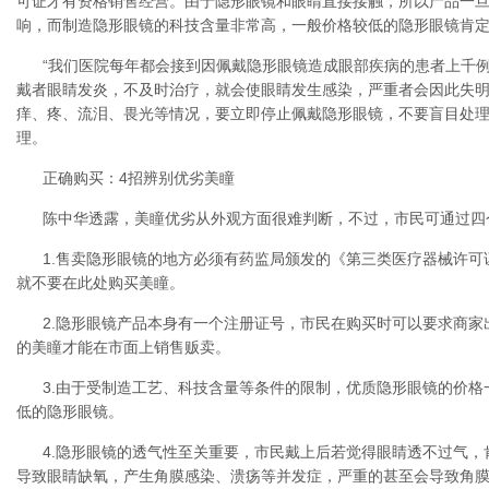
可证才有资格销售经营。由于隐形眼镜和眼睛直接接触，所以产品一
响，而制造隐形眼镜的科技含量非常高，一般价格较低的隐形眼镜肯
“我们医院每年都会接到因佩戴隐形眼镜造成眼部疾病的患者上千例
戴者眼睛发炎，不及时治疗，就会使眼睛发生感染，严重者会因此失
痒、疼、流泪、畏光等情况，要立即停止佩戴隐形眼镜，不要盲目处
理。
正确购买：4招辨别优劣美瞳
陈中华透露，美瞳优劣从外观方面很难判断，不过，市民可通过四
1.售卖隐形眼镜的地方必须有药监局颁发的《第三类医疗器械许
就不要在此处购买美瞳。
2.隐形眼镜产品本身有一个注册证号，市民在购买时可以要求商
的美瞳才能在市面上销售贩卖。
3.由于受制造工艺、科技含量等条件的限制，优质隐形眼镜的价
低的隐形眼镜。
4.隐形眼镜的透气性至关重要，市民戴上后若觉得眼睛透不过气
导致眼睛缺氧，产生角膜感染、溃疡等并发症，严重的甚至会导致角