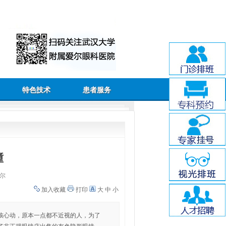
特色技术
患者服务
瞳
尔
加入收藏
打印
大
中
小
孩心动，原本一点都不近视的人，为了