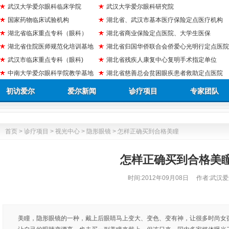
武汉大学爱尔眼科临床学院
武汉大学爱尔眼科研究院
国家药物临床试验机构
湖北省、武汉市基本医疗保险定点医疗机构
湖北省临床重点专科（眼科）
湖北省商业保险定点医院、大学生医保
湖北省住院医师规范化培训基地
湖北省归国华侨联合会侨爱心光明行定点医院
武汉市临床重点专科（眼科)
湖北省残疾人康复中心复明手术指定单位
中南大学爱尔眼科学院教学基地
湖北省慈善总会贫困眼疾患者救助定点医院
初访爱尔
爱尔新闻
诊疗项目
专家团队
首页
>
诊疗项目
>
视光中心
>
隐形眼镜
> 怎样正确买到合格美瞳
怎样正确买到合格美
时间:
2012年09月08日
作者:武汉爱
美瞳，隐形眼镜的一种，戴上后眼睛马上变大、变色、变有神，让很多时尚女