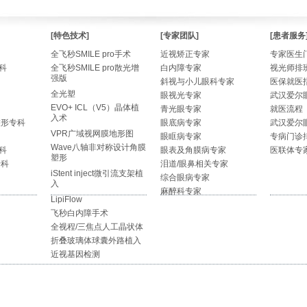
[特色技术]
[专家团队]
[患者服务
全飞秒SMILE pro手术
近视矫正专家
专家医生
科
全飞秒SMILE pro散光增
白内障专家
视光师排
强版
斜视与小儿眼科专家
医保就医
全光塑
眼视光专家
武汉爱尔
EVO+ ICL（V5）晶体植
青光眼专家
就医流程
入术
整形专科
眼底病专家
武汉爱尔
VPR广域视网膜地形图
眼眶病专家
专病门诊
Wave八轴非对称设计角膜
科
眼表及角膜病专家
医联体专
塑形
专科
泪道/眼鼻相关专家
iStent inject微引流支架植
综合眼病专家
入
麻醉科专家
LipiFlow
飞秒白内障手术
全视程/三焦点人工晶状体
折叠玻璃体球囊外路植入
近视基因检测