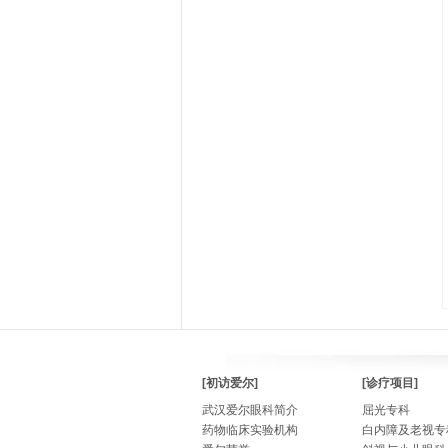
[初访爱尔]
[诊疗项目]
武汉爱尔眼科简介
屈光专科
药物临床实验机构
白内障及老视专