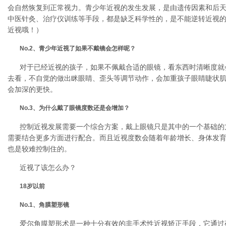
会自然恢复到正常视力。青少年近视的发生发展，是由遗传因素和后
中医针灸、治疗仪训练等手段，都是缺乏科学性的，是不能逆转近视
近视哦！）
No.2、青少年近视了如果不戴镜会怎样呢？
对于已经近视的孩子，如果不佩戴合适的眼镜，看东西时清晰度就
去看，不自觉的做出眯眼睛、歪头等调节动作，会加重孩子眼睛睫状
会加深的更快。
No.3、为什么戴了眼镜度数还是会增加？
控制近视发展需要一个综合方案，戴上眼镜只是其中的一个基础的
需要结合更多方面进行配合。而且近视度数会随着年龄增长、身体发
也是较难控制住的。
近视了该怎么办？
18岁以前
No.1、角膜塑形镜
爱尔角膜塑形术是一种十分有效的非手术性近视矫正手段，它通过