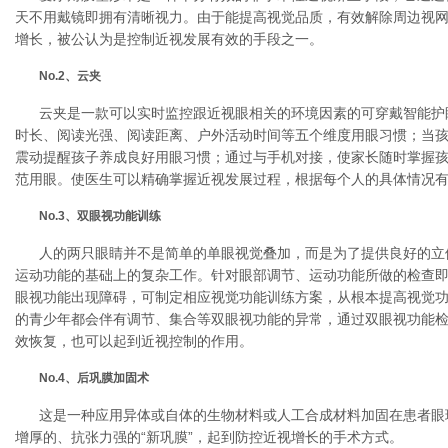
天不用戴镜即拥有清晰视力。由于能提高视觉品质，有效解除周边视
增长，被公认为是控制近视发展有效的手段之一。
No.2、云夹
云夹是一款可以实时监控跟近视眼相关的环境因素的可穿戴智能护
时长、阅读光强、阅读距离、户外活动时间等五个维度用眼习惯；当
震动提醒孩子养成良好用眼习惯；通过与手机对接，使家长随时掌握
范用眼。使医生可以精确掌握近视发展过程，根据每个人的具体情况
No.3、双眼视功能训练
人的两只眼睛并不是简单的单眼视觉叠加，而是为了提供良好的立
运动功能的基础上的复杂工作。针对眼部调节、运动功能所做的检查
眼视功能出现障碍，可制定相应视觉功能训练方案，从根本提高视觉
的青少年都会伴有调节、集合等双眼视功能的异常，通过双眼视功能
效恢复，也可以起到近视控制的作用。
No.4、后巩膜加固术
这是一种应用异体或自体的生物材料或人工合成材料加固在患者眼
增厚的、抗张力强的“新巩膜”，起到防控近视增长的手术方式。