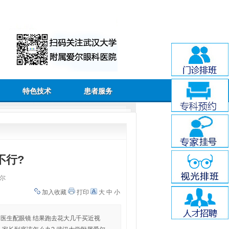
特色技术
患者服务
不行?
尔
加入收藏
打印
大
中
小
了医生配眼镜 结果跑去花大几千买近视