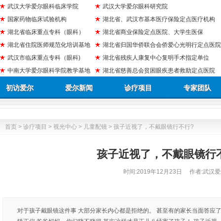
武汉大学爱尔眼科临床学院
武汉大学爱尔眼科研究院
国家药物临床试验机构
湖北省、武汉市基本医疗保险定点医疗机构
湖北省临床重点专科（眼科）
湖北省商业保险定点医院、大学生医保
湖北省住院医师规范化培训基地
湖北省归国华侨联合会侨爱心光明行定点医院
武汉市临床重点专科（眼科)
湖北省残疾人康复中心复明手术指定单位
中南大学爱尔眼科学院教学基地
湖北省慈善总会贫困眼疾患者救助定点医院
初访爱尔
爱尔新闻
诊疗项目
专家团队
首页
>
诊疗项目
>
视光中心
>
儿童配镜
> 孩子近视了，不戴眼镜行不行?
孩子近视了，不戴眼镜行
时间:
2019年12月23日
作者:武汉爱
对于孩子戴眼镜这件事 大部分家长内心都是拒绝的。 甚至有的家长当面答应