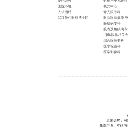
爱尔荣誉
斜视与小儿眼科
医院环境
视光中心
人才招聘
青光眼专科
武汉爱尔眼科博士团
眼睑眼眶病/眼
眼底病专科
眼表及角膜病专
泪道/眼鼻相关
综合眼病专科
医学检验科
医学影像科
温馨提醒：网
免责声明：本站内