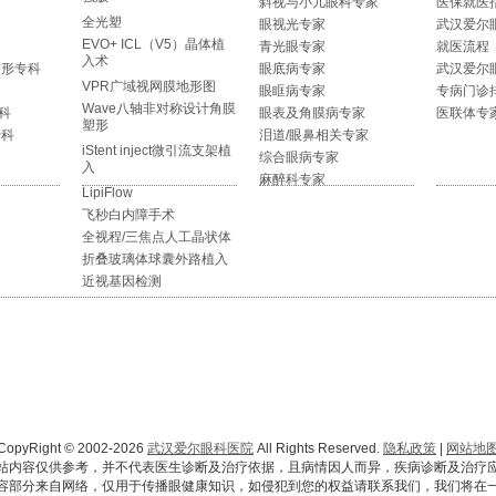
强版
斜视与小儿眼科专家
医保就医
全光塑
眼视光专家
武汉爱尔
EVO+ ICL（V5）晶体植
青光眼专家
就医流程
入术
整形专科
眼底病专家
武汉爱尔
VPR广域视网膜地形图
眼眶病专家
专病门诊
Wave八轴非对称设计角膜
科
眼表及角膜病专家
医联体专
塑形
专科
泪道/眼鼻相关专家
iStent inject微引流支架植
综合眼病专家
入
麻醉科专家
LipiFlow
飞秒白内障手术
全视程/三焦点人工晶状体
折叠玻璃体球囊外路植入
近视基因检测
CopyRight © 2002-2026
武汉爱尔眼科医院
All Rights Reserved.
隐私政策
|
网站地
站内容仅供参考，并不代表医生诊断及治疗依据，且病情因人而异，疾病诊断及治疗
容部分来自网络，仅用于传播眼健康知识，如侵犯到您的权益请联系我们，我们将在