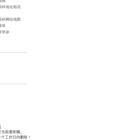
指南
眼科地址电话
眼科网站地图
排班
家坐诊
图
应当面遵医嘱。
一个工作日内删除！