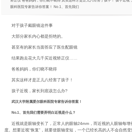
矫正仪 爸爸妈妈，你们晓不晓得 其实这样才是正儿八经害了孩子！ 孩子近视
眼科医院专家告诉你答案！ No.1、首先我们
对于孩子戴眼镜这件事
大部分家长内心都是拒绝的。
甚至有的家长当面答应了医生配眼镜
结果跑去花大几千买近视矫正仪……
爸爸妈妈，你们晓不晓得
其实这样才是正儿八经害了孩子！
孩子近视，家长到底该怎么办?
武汉大学附属爱尔眼科医院专家告诉你答案！
No.1、首先我们需要弄明白近视是什么？
近视就是眼轴变长了，正常人的眼轴24mm，而近视的人眼轴每增长1
度。想要近视“恢复”，就要使眼轴变短，一个已经长高的人不会自然