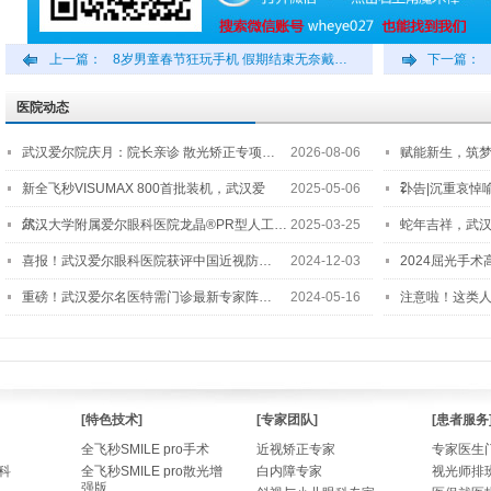
上一篇：
8岁男童春节狂玩手机 假期结束无奈戴…
下一篇：
医院动态
武汉爱尔院庆月：院长亲诊 散光矫正专项…
2026-08-06
赋能新生，筑
2…
新全飞秒VISUMAX 800首批装机，武汉爱
2025-05-06
讣告|沉重哀悼
尔…
武汉大学附属爱尔眼科医院龙晶®PR型人工…
2025-03-25
蛇年吉祥，武汉
喜报！武汉爱尔眼科医院获评中国近视防…
2024-12-03
2024屈光手
重磅！武汉爱尔名医特需门诊最新专家阵…
2024-05-16
注意啦！这类
[特色技术]
[专家团队]
[患者服务
全飞秒SMILE pro手术
近视矫正专家
专家医生
科
全飞秒SMILE pro散光增
白内障专家
视光师排