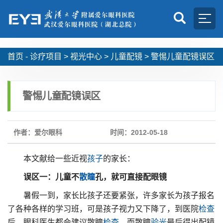
首页 -
诊疗项目
>
视光中心
>
儿童配镜
>
警惕儿童配镜误区
警惕儿童配镜误区
作者：爱尔眼科
时间：2012-05-18
本文献给一些近视
孩子
的家长：
误区一：儿童不
散瞳
孔，就可直接配眼镜
暑假一到，家长比孩子还要紧张，许多家长为孩子报名
了各种各样的学习班，可是孩子视力又下降了，到医院
检查
后，眼科医生都会建议散瞳
检查
。而散瞳
验光
最后得出配镜