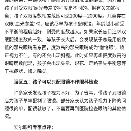
师的结果，并根据孩子眼睛的具体情况试戴眼镜，因为每个
孩子耐受双眼“屈光参差”的程度是不同的。据有关文献报
道：孩子双眼度数相差范围可达100度—2000度。儿童存在
双眼“屈光参差”时，应该尽早为孩子配眼镜，年龄越小耐受
不平衡的程度越好，耐受的度数越大。如果家长盲目追求双
眼配镜度数的一致，等孩子长大后，会发现孩子总是用度数
低的那只眼睛看东西，度数高的那只眼睛成为“懒惰眼”，矫
正视力不佳，有的还会出现斜视。此时如果再想把度数高的
眼睛度数配足，孩子会出现头晕、眼花、走路丧失平衡感等
干扰症状，悔之晚矣。
误区五：孩子可以只配眼镜不作眼科检查
许多家长发现孩子视力不好，为了省事，带孩子到眼镜
店为孩子草率配制了眼镜。部分家长认为孩子视力下降的问
题很简单，配镜就够了，不需要再到医院检查眼睛的其他情
况。
爱尔眼科专家点评：