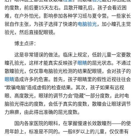
的度数，前后要15天左右。且散开瞳孔后，孩子会看近困
难，在户外怕光，影响参加各种学习班与夏令营。一些家长
就自作主张，为孩子选择了快速的
电脑
验光
，加小瞳孔主觉
验光，然后直接配眼镜。
博主点评：
这是非常错误的做法。临床上规定，低龄儿童一定要散
瞳孔验光，这样才能真实反映孩子
眼睛
的屈光状态。不通过
散瞳验光，仅仅靠电脑验光检测的结果配眼镜，会对孩子的
眼睛
造成许多的危害。首先，孩子眼睛里的假性近视往往会
“欺骗电脑”造成虚假的检查结果。其次，孩子如果有远视
眼、高度散光，眼球的调节力会“隐藏”一部分度数，此时电
脑验光得出的度数，会低于真实的度数，散瞳会让眼球调节
力麻痹，由此得出准确的屈光度数。
国内各家医院的眼科，在掌握慢速长效散瞳剂——的使
用年龄上，标准是不同的。一般8岁以上的儿童，仅仅患有