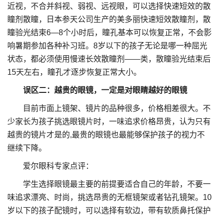
近视，不合并斜视、弱视、远视眼，可以选择快速短效的散
瞳剂散瞳，日本参天公司生产的美多丽快速短效散瞳剂，散
瞳验光结束6—8个小时后，瞳孔基本可以恢复正常，不会影
响暑期参加各种补习班。8岁以下的孩子无论是哪一种屈光
状态，都必须使用慢速长效散瞳剂——类，散瞳验光结束后
15天左右，瞳孔才逐步恢复正常大小。
误区二：越贵的眼镜，一定是对眼睛越好的眼镜
目前市面上镜架、镜片的品种很多，价格相差很大。不
少家长为孩子挑选眼镜片时，一味追求价格昂贵，认为只有
越贵的镜片才是的,最贵的眼镜也最能够保护孩子的视力不
继续下降。
爱尔眼科专家点评：
学生选择眼镜最主要的前提要适合自己的年龄，不要一
味追求漂亮、时尚，挑选昂贵的无框镜架或者钻孔镜架。10
岁以下的孩子配镜时，可以选择有软边，带有软质鼻托保护