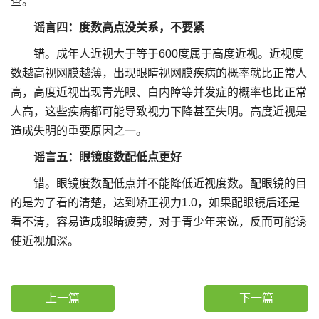
查。
谣言四：度数高点没关系，不要紧
错。成年人近视大于等于600度属于高度近视。近视度
数越高视网膜越薄，出现眼睛视网膜疾病的概率就比正常人
高，高度近视出现青光眼、白内障等并发症的概率也比正常
人高，这些疾病都可能导致视力下降甚至失明。高度近视是
造成失明的重要原因之一。
谣言五：眼镜度数配低点更好
错。眼镜度数配低点并不能降低近视度数。配眼镜的目
的是为了看的清楚，达到矫正视力1.0，如果配眼镜后还是
看不清，容易造成眼睛疲劳，对于青少年来说，反而可能诱
使近视加深。
上一篇
下一篇