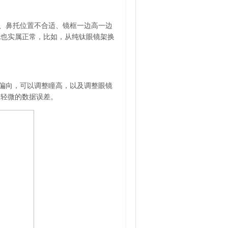
、鼻托位置不合适、镜框一边高一边
况也实属正常，比如，从纯钛眼镜架换
偏向，可以调整瞳高，以及调整眼镜
在轻微的数据误差。