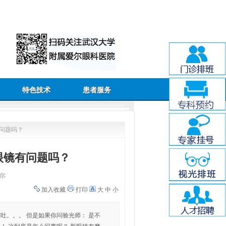
特色技术
患者服务
问题吗？
眼镜有问题吗？
尔
加入收藏
打印
大
中
小
吐。。。 但是如果你问验光师： 是不