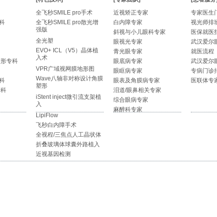
全飞秒SMILE pro手术
近视矫正专家
专家医生
科
全飞秒SMILE pro散光增
白内障专家
视光师排
强版
斜视与小儿眼科专家
医保就医
全光塑
眼视光专家
武汉爱尔
EVO+ ICL（V5）晶体植
青光眼专家
就医流程
入术
整形专科
眼底病专家
武汉爱尔
VPR广域视网膜地形图
眼眶病专家
专病门诊
Wave八轴非对称设计角膜
科
眼表及角膜病专家
医联体专
塑形
专科
泪道/眼鼻相关专家
iStent inject微引流支架植
综合眼病专家
入
麻醉科专家
LipiFlow
飞秒白内障手术
全视程/三焦点人工晶状体
折叠玻璃体球囊外路植入
近视基因检测