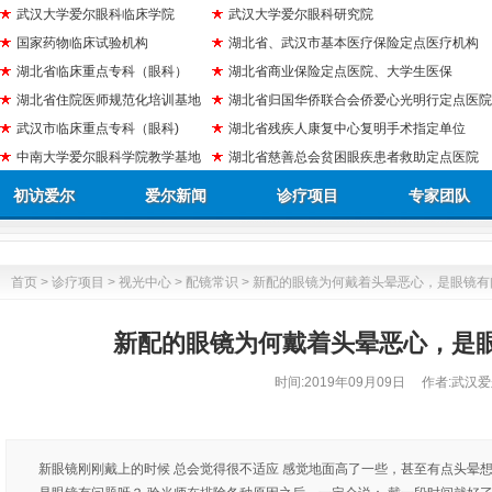
武汉大学爱尔眼科临床学院
武汉大学爱尔眼科研究院
国家药物临床试验机构
湖北省、武汉市基本医疗保险定点医疗机构
湖北省临床重点专科（眼科）
湖北省商业保险定点医院、大学生医保
湖北省住院医师规范化培训基地
湖北省归国华侨联合会侨爱心光明行定点医院
武汉市临床重点专科（眼科)
湖北省残疾人康复中心复明手术指定单位
中南大学爱尔眼科学院教学基地
湖北省慈善总会贫困眼疾患者救助定点医院
初访爱尔
爱尔新闻
诊疗项目
专家团队
首页
>
诊疗项目
>
视光中心
>
配镜常识
> 新配的眼镜为何戴着头晕恶心，是眼镜有
新配的眼镜为何戴着头晕恶心，是
时间:
2019年09月09日
作者:武汉爱
新眼镜刚刚戴上的时候 总会觉得很不适应 感觉地面高了一些，甚至有点头晕想