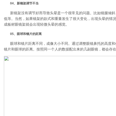
04、新镜架调节不当
新镜架没有调节好而导致头晕是一个很常见的问题。比如镜腿倾斜
低等。当然，如果镜架的款式和重量发生了很大变化，出现头晕的情
成板材眼镜架就会出现轻微头晕的感觉。
05、眼球和镜片的距离
眼球和镜片距离不同，成像大小不同。通过调整眼镜鼻托的高度和
镜片和眼球的距离。按照同一个人的数据配出来的几副眼镜，都会存