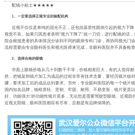
配镜小贴士★★★★★
1、一定要选择正规专业的验配机构
近视不仅仅是单纯的屈光不正，还包括器质性眼病引起的视力下降
视觉不良。如果只因患者表明“视力下降了”就一刀切，进行配镜的话
院会根据患者的具体情况分诊到不同的眼病专科门诊，再协同视光门
流程需要由专业眼科医生和视光医师来完成，非眼科医院并不具备检
2、选择合格的眼镜
市面上眼镜价格从几十到数千不等，价格相差巨大，有的人觉得都
然，把镜架和镜片加工为成品的过程非常有技术含量，要经历镜片核
骤，要求加工后的成品达到要求。另外，专业眼科医院的每一个镜片镜
国内知名品牌，镜框质轻、坚韧、牢固、耐用、不易变形，镜片更是以
好、功能强大”的功能性镜片居多，无论您是需要驾驶型眼镜、近视防
近视太阳镜，眼科医院都应有尽有，且都是有品牌保障的。