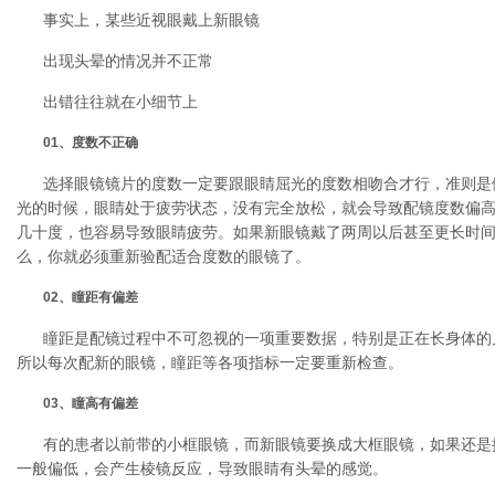
事实上，某些近视眼戴上新眼镜
出现头晕的情况并不正常
出错往往就在小细节上
01、度数不正确
选择眼镜镜片的度数一定要跟眼睛屈光的度数相吻合才行，准则是
光的时候，眼睛处于疲劳状态，没有完全放松，就会导致配镜度数偏
几十度，也容易导致眼睛疲劳。如果新眼镜戴了两周以后甚至更长时
么，你就必须重新验配适合度数的眼镜了。
02、瞳距有偏差
瞳距是配镜过程中不可忽视的一项重要数据，特别是正在长身体的
所以每次配新的眼镜，瞳距等各项指标一定要重新检查。
03
、瞳高有偏差
有的患者以前带的小框眼镜，而新眼镜要换成大框眼镜，如果还是
一般偏低，会产生棱镜反应，导致眼睛有头晕的感觉。