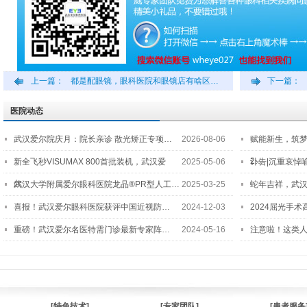
上一篇：
都是配眼镜，眼科医院和眼镜店有啥区…
下一篇：
医院动态
武汉爱尔院庆月：院长亲诊 散光矫正专项…
2026-08-06
赋能新生，筑
2…
新全飞秒VISUMAX 800首批装机，武汉爱
2025-05-06
讣告|沉重哀悼
尔…
武汉大学附属爱尔眼科医院龙晶®PR型人工…
2025-03-25
蛇年吉祥，武汉
喜报！武汉爱尔眼科医院获评中国近视防…
2024-12-03
2024屈光手
重磅！武汉爱尔名医特需门诊最新专家阵…
2024-05-16
注意啦！这类
[特色技术]
[专家团队]
[患者服务