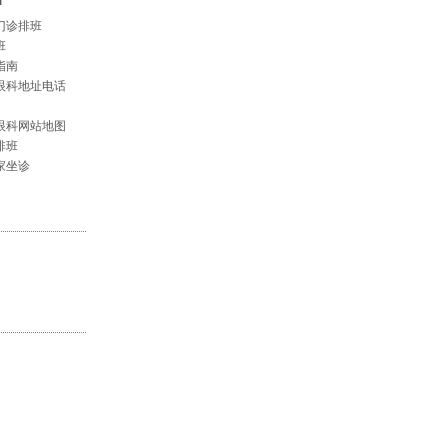
门诊排班
班
指南
眼科地址电话
眼科网站地图
排班
家坐诊