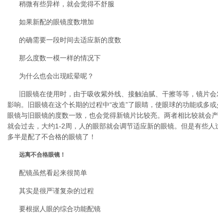
稍微有些异样，就会觉得不舒服
如果新配的眼镜度数增加
的确需要一段时间去适应新的度数
那么度数一模一样的情况下
为什么也会出现眩晕呢？
旧眼镜在使用时，由于吸收紫外线、接触油腻、干擦等等，镜片会
影响。旧眼镜在这个长期的过程中“改造”了眼睛，使眼球的功能或多
眼镜与旧眼镜的度数一致，也会觉得新镜片比较亮。两者相比较就会
就会过去，大约1-2周，人的眼部就会调节适应新的眼镜。但是有些
多半是配了不合格的眼镜了！
远离不合格眼镜！
配镜虽然看起来很简单
其实是很严谨复杂的过程
要根据人眼的综合功能配镜