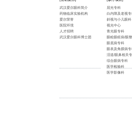
武汉爱尔眼科简介
屈光专科
药物临床实验机构
白内障及老视专
爱尔荣誉
斜视与小儿眼科
医院环境
视光中心
人才招聘
青光眼专科
武汉爱尔眼科博士团
眼睑眼眶病/眼
眼底病专科
眼表及角膜病专
泪道/眼鼻相关
综合眼病专科
医学检验科
医学影像科