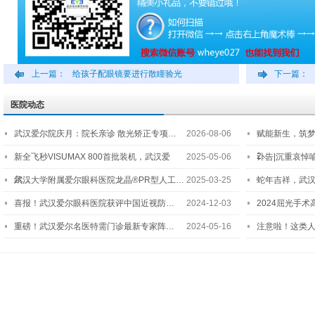
上一篇：
给孩子配眼镜要进行散瞳验光
下一篇：
医院动态
武汉爱尔院庆月：院长亲诊 散光矫正专项…
2026-08-06
赋能新生，筑
2…
新全飞秒VISUMAX 800首批装机，武汉爱
2025-05-06
讣告|沉重哀悼
尔…
武汉大学附属爱尔眼科医院龙晶®PR型人工…
2025-03-25
蛇年吉祥，武汉
喜报！武汉爱尔眼科医院获评中国近视防…
2024-12-03
2024屈光手
重磅！武汉爱尔名医特需门诊最新专家阵…
2024-05-16
注意啦！这类