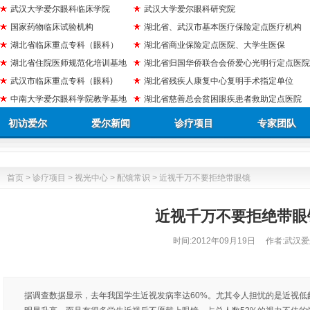
武汉大学爱尔眼科临床学院
武汉大学爱尔眼科研究院
国家药物临床试验机构
湖北省、武汉市基本医疗保险定点医疗机构
湖北省临床重点专科（眼科）
湖北省商业保险定点医院、大学生医保
湖北省住院医师规范化培训基地
湖北省归国华侨联合会侨爱心光明行定点医院
武汉市临床重点专科（眼科)
湖北省残疾人康复中心复明手术指定单位
中南大学爱尔眼科学院教学基地
湖北省慈善总会贫困眼疾患者救助定点医院
初访爱尔
爱尔新闻
诊疗项目
专家团队
首页
>
诊疗项目
>
视光中心
>
配镜常识
> 近视千万不要拒绝带眼镜
近视千万不要拒绝带眼
时间:
2012年09月19日
作者:武汉爱
据调查数据显示，去年我国学生近视发病率达60%。尤其令人担忧的是近视低龄