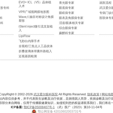
EVO+ ICL（V5）晶体植
青光眼专家
就医流程
入术
整形专科
眼底病专家
武汉爱尔
VPR广域视网膜地形图
眼眶病专家
专病门诊
Wave八轴非对称设计角膜
科
眼表及角膜病专家
医联体专
塑形
专科
泪道/眼鼻相关专家
iStent inject微引流支架植
综合眼病专家
入
麻醉科专家
LipiFlow
飞秒白内障手术
全视程/三焦点人工晶状体
折叠玻璃体球囊外路植入
近视基因检测
CopyRight © 2002-2026
武汉爱尔眼科医院
All Rights Reserved.
隐私政策
|
网站地
站内容仅供参考，并不代表医生诊断及治疗依据，且病情因人而异，疾病诊断及治疗
容部分来自网络，仅用于传播眼健康知识，如侵犯到您的权益请联系我们，我们将在
ICP备案:
鄂ICP备05008407号-1
（武）医广（2023）第10-11-04号
鄂公网安备 42010602003731号