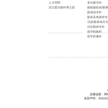
人才招聘
青光眼专科
武汉爱尔眼科博士团
眼睑眼眶病/眼
眼底病专科
眼表及角膜病专
泪道/眼鼻相关
综合眼病专科
医学检验科
医学影像科
温馨提醒：网
免责声明：本站内