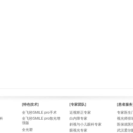
[特色技术]
[专家团队]
[患者服务
全飞秒SMILE pro手术
近视矫正专家
专家医生
科
全飞秒SMILE pro散光增
白内障专家
视光师排
强版
斜视与小儿眼科专家
医保就医
全光塑
眼视光专家
武汉爱尔