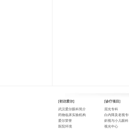
[初访爱尔]
[诊疗项目]
武汉爱尔眼科简介
屈光专科
药物临床实验机构
白内障及老视专
爱尔荣誉
斜视与小儿眼科
医院环境
视光中心