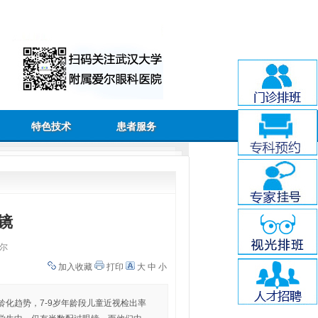
特色技术
患者服务
镜
尔
加入收藏
打印
大
中
小
化趋势，7-9岁年龄段儿童近视检出率