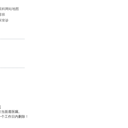
眼科网站地图
排班
家坐诊
图
应当面遵医嘱。
一个工作日内删除！