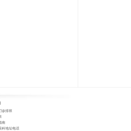
]
门诊排班
班
指南
眼科地址电话