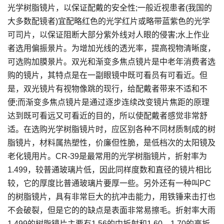
光学树脂镜片，以保证配戴的安全性;一般近视患者(我国的
大多数配镜者)宜配略红色的光学红片或略带蓝紫色的光学
可司片，以保证阻断大部分紫外线对人眼的侵害;水上作业
者选用偏振景片。为增加光线的透光率，提高视物清晰度，
可选购加膜景片。双光和渐变多焦点镜片是中老年消费者选
购的镜片，其特点是在一副眼镜中既可看员有可看近。但
是，双光镜片有视物像跳的现行，给配戴者带来不适和不
便;而渐变多焦点镜片是通过逐步连续改变镜片焦距的原理
达到既可看远又可看近的目的，所以使配戴者感觉非常舒
适。在选购光学树脂镜片时，应区别各种不同材质制成的树
脂镜片，材料属热塑性，价廉但性脆，是低档次的太阳镜及
老化镜用片。CR-39是最常用的光学树脂镜片，折射率为
1.499，较普通玻璃片低，因此同样度数和直径的镜片相比
较，它的厚度比普通玻璃片要厚一些。另外还有一种叫PC
的树脂镜片，具有非常巨大的抗冲击能力，用铁锤来击打也
不会破裂，但是它的的缺点是表面非常易擦毛。折射率大雨
1.499的树脂镜片主要有1.56的中折射和1.60、1.70的高折