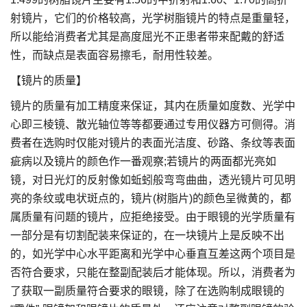
射镜片，它们的价格较高，光学树脂镜片的特点是重量轻，
所以能给消费者尤其是高度屈光不正患者带来配戴的舒适
性，而缺点是表面容易擦毛，耐用性较差。
【镜片的质量】
镜片的质量有加工精度来保证，其内在质量如度数、光学中
心即三棱镜、散光轴位等等都要通过专用仪器方可侧得。消
费者在选购时仅能对镜片的表面光洁度、砂路、条纹等表面
疵病以及镜片的颜色作一番观察;若镜片的两面都光亮如
镜，对日光灯的反射像如蚯蚓般弯弯曲曲，透光镜片可见明
亮的条纹或电状斑点的，镜片(树脂片)的颜色呈微黄的，都
属质量有问题的镜片，应拒绝接受。由于眼镜的光学质量有
一部分是有切割配装来保证的，在一块镜片上是反映不出
的，如光学中心水平距离和光学中心垂直互差这两个项目是
否符合要求，只能在整副配装后才能体现。所以，消费者为
了获取一副质量符合要求的眼镜，除了在选购制成眼镜的