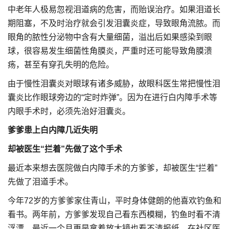
中老年人极易忽视泪道病的危害，而贻误治疗。如果泪道长
期阻塞，不及时治疗就会引发泪囊炎症，导致眼角流脓。而
眼角的脓性分泌物中含有大量细菌，溢出后如果感染到眼
球，很容易发生细菌性角膜炎，严重时还可能导致角膜溃
疡，甚至有穿孔失明的危险。
由于慢性泪囊炎对眼球有诸多威胁，故眼科医生常把慢性泪
囊炎比作眼球旁边的“定时炸弹”。因为在进行白内障手术等
内眼手术时，必须先治好泪囊炎。
爹爹患上白内障几近失明
却被医生“拦着”先做了这个手术
最近本来想去医院做白内障手术的方爹爹，却被医生“拦着”
先做了泪道手术。
今年72岁的方爹爹家住青山，平时身体健朗的他喜欢钓鱼和
看书。两年前，方爹爹发现自己看东西模糊，钓鱼时看不清
浮漂，最近一个月更是拿着放大镜也看不清报纸。在社区医