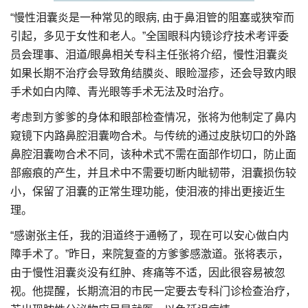
“慢性泪囊炎是一种常见的眼病, 由于鼻泪管的阻塞或狭窄而
引起，多见于女性和老人。”全国眼科内镜诊疗技术考评委
员会理事、泪道/眼鼻相关专科主任张将介绍，慢性泪囊炎
如果长期不治疗会导致角结膜炎、眼睑湿疹，还会导致内眼
手术如白内障、青光眼等手术无法及时治疗。
考虑到方爹爹的身体和眼部检查情况，张将为他制定了鼻内
窥镜下内路鼻腔泪囊吻合术。与传统的通过皮肤切口的外路
鼻腔泪囊吻合术不同，该种术式不需在面部作切口，防止面
部瘢痕的产生，并且术中不需要切断内眦韧带，泪囊损伤较
小，保留了泪囊的正常生理功能，使泪液的排出更接近生
理。
“感谢张主任，我的泪道终于通畅了，现在可以安心做白内
障手术了。”昨日，来院复查的方爹爹感激道。张将表示，
由于慢性泪囊炎没有红肿、疼痛等不适，因此很容易被忽
视。他提醒，长期流泪的市民一定要去专科门诊检查治疗，