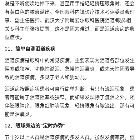
总是不听使唤地掉下来，甚至用手指轻轻挤压眼角时，还会
有黄白色的脓液溢出。全国眼科内镜诊疗技术考评委员会理
事、副主任医师、武汉大学附属爱尔眼科医院泪道/眼鼻相
关专科主任张将提醒，这不是因为难过，而是泪道疾病的典
型症状
。
01、
简单自测泪道疾病
泪道疾病是眼科中的常见疾病，主要表现为泪道各部位发生
阻塞或狭窄、功能性溢泪、急慢性泪囊炎，或先天性因素导
致的泪道疾病，多见于老人和婴幼儿。
泪道病按照症状患者可自行简单判断：若只有流泪现象，患
者可能属于泪道阻塞或狭窄，而如果发现除了流泪之外，还
伴随眼睛痒、眼角红肿等现象，轻挤眼角有脓流出，那有可
能是泪囊炎。
02、
眼球旁边的“定时炸弹”
五十岁以上人群是泪道疾病的多发人群，虽然发病率高，但