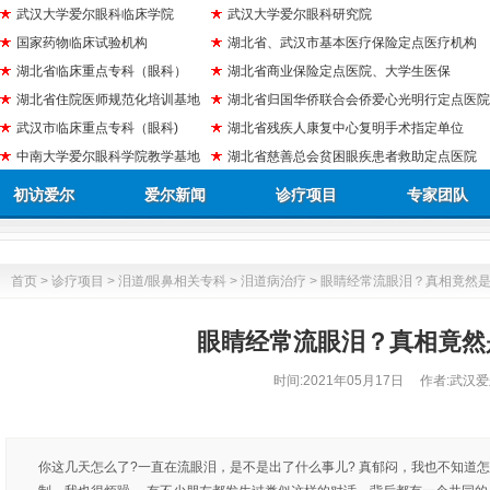
武汉大学爱尔眼科临床学院
武汉大学爱尔眼科研究院
国家药物临床试验机构
湖北省、武汉市基本医疗保险定点医疗机构
湖北省临床重点专科（眼科）
湖北省商业保险定点医院、大学生医保
湖北省住院医师规范化培训基地
湖北省归国华侨联合会侨爱心光明行定点医院
武汉市临床重点专科（眼科)
湖北省残疾人康复中心复明手术指定单位
中南大学爱尔眼科学院教学基地
湖北省慈善总会贫困眼疾患者救助定点医院
初访爱尔
爱尔新闻
诊疗项目
专家团队
首页
>
诊疗项目
>
泪道/眼鼻相关专科
>
泪道病治疗
> 眼睛经常流眼泪？真相竟然
眼睛经常流眼泪？真相竟然
时间:
2021年05月17日
作者:武汉爱
你这几天怎么了?一直在流眼泪，是不是出了什么事儿? 真郁闷，我也不知道