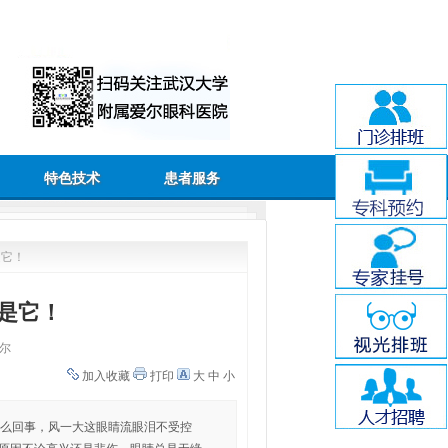
特色技术
患者服务
是它！
是它！
尔
加入收藏
打印
大
中
小
怎么回事，风一大这眼睛流眼泪不受控