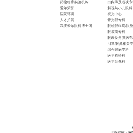
药物临床实验机构
白内障及老视专
爱尔荣誉
斜视与小儿眼科
医院环境
视光中心
人才招聘
青光眼专科
武汉爱尔眼科博士团
眼睑眼眶病/眼
眼底病专科
眼表及角膜病专
泪道/眼鼻相关
综合眼病专科
医学检验科
医学影像科
温馨提醒：网