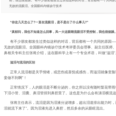
制，我也很烦躁。 有不少朋友都发生过类似这样的对话，背后都有一个共同
无故的流眼泪。全国眼科内镜诊疗技术
“你这几天怎么了?一直在流眼泪，是不是出了什么事儿?”
“真郁闷，我也不知道怎么回事，风一大这眼睛流眼泪不受控制，我也很烦躁。
有不少朋友都发生过类似这样的对话，背后都有一个共同的原因—
无故的流眼泪。全国眼科内镜诊疗技术考评委员会理事、副主任医师、
鼻相关专科主任张将介绍，这在眼科学上有一个专业术语，叫做“溢泪”
溢泪与流泪的区别
正常人流泪都是关乎情绪，或悲伤或喜悦或感伤，而溢泪就像变脸
妾做不到啊”！
正常情况下，人的眼泪是不断分泌的，你之所以没有随时梨花带雨
下泪小管、泪囊、鼻泪管排到鼻腔里了。这也是为什么会有涕泪横流
张将主任表示，流泪是因为泪液分泌增多，超出泪道排出能力时，
泪就流下来了”。因为泪液先进入鼻腔，然后多余的从眼眶流出。