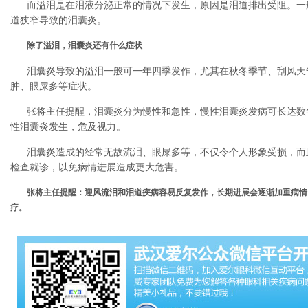
而溢泪是在泪液分泌正常的情况下发生，原因是泪道排出受阻。一
道狭窄导致的泪囊炎。
除了溢泪，泪囊炎还有什么症状
泪囊炎导致的溢泪一般可一年四季发作，尤其在秋冬季节、刮风天
肿、眼屎多等症状。
张将主任提醒，泪囊炎分为慢性和急性，慢性泪囊炎发病可长达数
性泪囊炎发生，危及视力。
泪囊炎造成的经常无故流泪、眼屎多等，不仅令个人形象受损，而
检查就诊，以免病情进展造成更大危害。
张将主任提醒：迎风流泪和泪道疾病容易反复发作，长期进展会逐渐加重病情
疗。