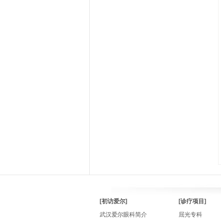
[初访爱尔]
[诊疗项目]
武汉爱尔眼科简介
屈光专科