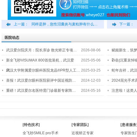
上一篇：
同样是肿，急性泪囊炎与麦粒肿有什么…
下一篇：
医院动态
武汉爱尔院庆月：院长亲诊 散光矫正专项…
2026-08-06
赋能新生，筑
2…
新全飞秒VISUMAX 800首批装机，武汉爱
2025-05-06
讣告|沉重哀悼
尔…
武汉大学附属爱尔眼科医院龙晶®PR型人工…
2025-03-25
蛇年吉祥，武汉
喜报！武汉爱尔眼科医院获评中国近视防…
2024-12-03
2024屈光手
重磅！武汉爱尔名医特需门诊最新专家阵…
2024-05-16
注意啦！这类
[特色技术]
[专家团队]
[患者服务
全飞秒SMILE pro手术
近视矫正专家
专家医生