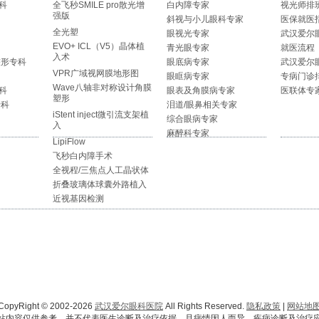
科
全飞秒SMILE pro散光增
白内障专家
视光师排
强版
斜视与小儿眼科专家
医保就医
全光塑
眼视光专家
武汉爱尔
EVO+ ICL（V5）晶体植
青光眼专家
就医流程
入术
整形专科
眼底病专家
武汉爱尔
VPR广域视网膜地形图
眼眶病专家
专病门诊
Wave八轴非对称设计角膜
科
眼表及角膜病专家
医联体专
塑形
专科
泪道/眼鼻相关专家
iStent inject微引流支架植
综合眼病专家
入
麻醉科专家
LipiFlow
飞秒白内障手术
全视程/三焦点人工晶状体
折叠玻璃体球囊外路植入
近视基因检测
CopyRight © 2002-2026
武汉爱尔眼科医院
All Rights Reserved.
隐私政策
|
网站地
站内容仅供参考，并不代表医生诊断及治疗依据，且病情因人而异，疾病诊断及治疗