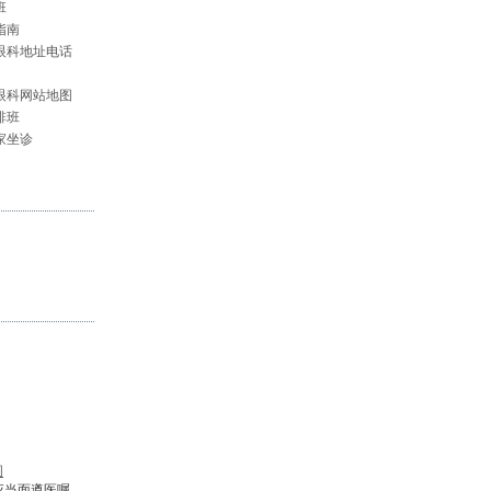
班
指南
眼科地址电话
眼科网站地图
排班
家坐诊
图
应当面遵医嘱。