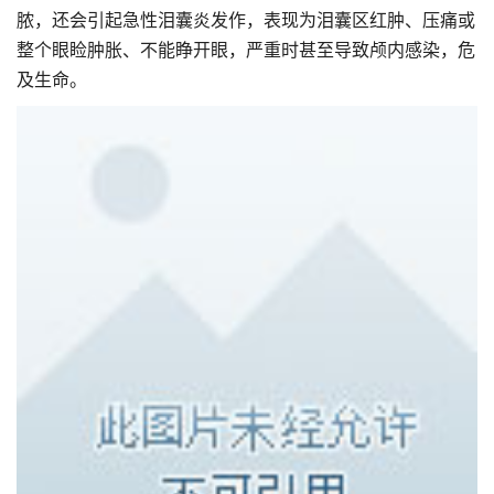
脓，还会引起急性泪囊炎发作，表现为泪囊区红肿、压痛或
整个眼睑肿胀、不能睁开眼，严重时甚至导致颅内感染，危
及生命。