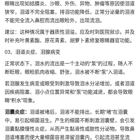
眼睛出现如结膜炎、沙眼、外伤、异物、肿瘤等原因使泪道
狭窄，泪道不完全阻塞，排泪功能降低，正常分泌量的泪液
不能完全流入鼻腔而流出眼睑外，出现流泪。
建议：这种情况属于器质性泪溢，应及时到医院就诊。并及
时补充叶黄素酯、原花青素、胡萝卜素修复眼睛器官功能。
03、泪道炎症、泪腺病变
正常状态下，泪水的流出是一个主动的“泵”的过程，随人不
断眨眼，眼睑肌肉收缩、舒张，泪水被不断“泵”入泪道。
若泪腺发生病变或眼受到刺激导致泪水分泌增加，或者泪道
因疾病阻塞、泪小点位置异常和“泵”功能减退，都会导致眼
睛“积水”现象。
泪囊炎症：
泪道被堵后，泪液不能排出，长期“堵”在泪囊
中，易引起细菌滋生。产生的细菌不断刺激泪囊壁，会引发
泪囊黏膜慢性炎症，从而产生黏液性或脓性分泌物。导致鼻
泪道堵塞而使大量细菌容易滞留泪囊内，引起流泪甚至流